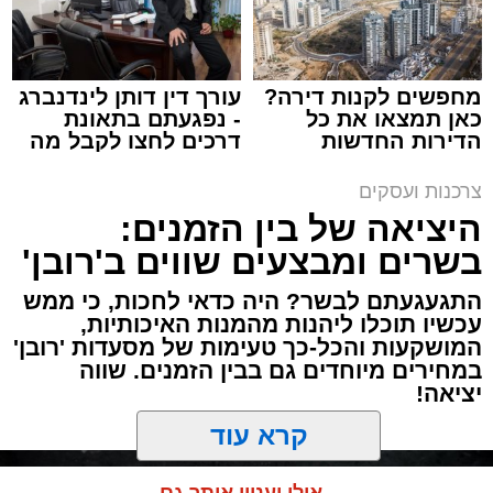
מערכת האתר / 14:04 09.08.26
מחפשים לקנות דירה?
עורך דין דותן לינדנברג
כאן תמצאו את כל
- נפגעתם בתאונת
הדירות החדשות
דרכים לחצו לקבל מה
למכירה באשדוד >>>
שמגיע לכם
תגים:
קפה קפה
צרכנות ועסקים
היציאה של בין הזמנים:
כמה פעמים נכנסתם למסעדה או לבית קפה רק כי
בשרים ומבצעים שווים ב'רובן'
המקום כשר למהדרין, ויצאתם מאוכזבים? כמה
פעמים קיוויתם לפגוש תפריט שיחדש לכם, ובסוף
התגעגעתם לבשר? היה כדאי לחכות, כי ממש
הזמנתם את אותו סלט חלומי ונשארתם עם
עכשיו תוכלו ליהנות מהמנות האיכותיות,
החלומות? כמה פעמים אמרתם לעצמכם 'אה כן,
המושקעות והכל-כך טעימות של מסעדות 'רובן'
במחירים מיוחדים גם בבין הזמנים. שווה
קפה קפה, צריך לנסות אותם מתישהו', ולא היה
יציאה!
לכם מושג מה אתם מפספסים?
רשת 'קפה קפה' המצליחה היא כבר מזמן לא רק
קרא עוד
מקום לקפה מעולה או למאפה בוקר מפנק. 16