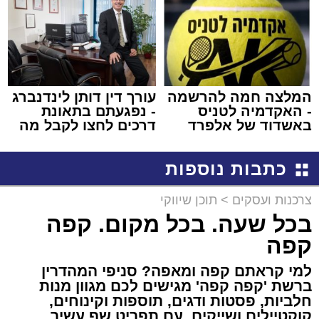
באשדוד
המלצה חמה להרשמה
עורך דין דותן לינדנברג
- האקדמיה לטניס
- נפגעתם בתאונת
באשדוד של אלפרד
דרכים לחצו לקבל מה
קריאולנסקי - לילדים
שמגיע לכם
כתבות נוספות
צרכנות ועסקים
>
תוכן שיווקי
בכל שעה. בכל מקום. קפה
קפה
למי קראתם קפה ומאפה? סניפי המהדרין
ברשת 'קפה קפה' מגישים לכם מגוון מנות
חלביות, פסטות ודגים, תוספות וקינוחים,
קוקטיילים ושייקים. עם תפריט שף עשיר