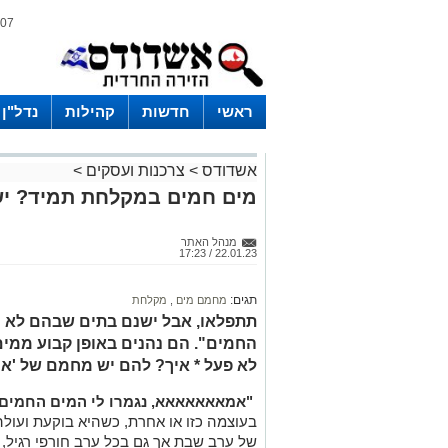
07 אוגוסט 2026 / 15:29
ראשי
חדשות
קהילות
נדל"ן
אשדודס
>
צרכנות ועסקים
>
מים חמים במקלחת תמיד? י
מנהל האתר
22.01.23 / 17:23
תגים:
מחמם מים
,
מקלחת
תתפלאו, אבל ישנם בתים שבהם לא מ
החמים". הם נהנים באופן קבוע ממים
לא פעל * איך? להם יש מחמם של 'א
"אמאאאאאאא, נגמרו לי המים החמים!!
בעוצמה כזו או אחרת, כשהיא בוקעת ועו
של ערב שבת אך גם בכל ערב חורפי רגיל, 