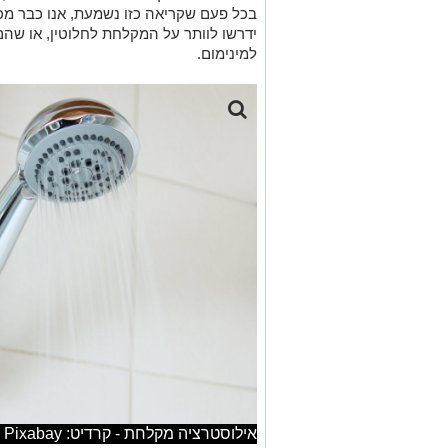
בכל פעם שקריאה כזו נשמעת, אנו כבר מכ
ידרשו לוותר על המקלחת לחלוטין, או ש
למינימום.
אילוסטרציה מקלחת - קרדיט: PublicDomainPictures from Pixabay