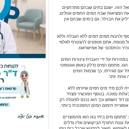
ואל הזה. ישנם בתים שבהם מתרחצים
את המציאות שבה המים החמים אוזלים.
ליק את הבוילר, גם בימים שבהם אין
סוף ולהנות ממים חמים ללא הגבלה וללא
ל מנופח, אתם מוזמנים להצטרף לאלפי
ר והחסכוני של אמישראגז.
מהירות על ידי העברת צינורות המים
הגז. מחמם המים נדלק באופן אוטומטי
ד עם סגירתו, כך שכמות המים
 אחת יותר.
ח לכם מיד מים חמים שיזרמו ללא
לות נמוכה. בנוסף המכשיר מצויד
ם דוד השמש וכך הוא נכנס לפעולה רק
ופציית חימום המים החסכונית ביותר.
: "מחמם מים ביתי בגז הוא מהמוצרים
 עונת החורף הביקושים אליו גדלים
 לשימוש. חשוב להדגיש שבכל בית ניתן