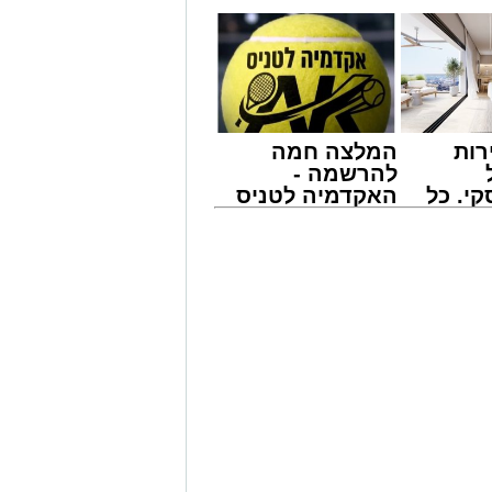
רות
המלצה חמה
להרשמה -
י. כל
האקדמיה לטניס
 לדעת
באשדוד של
ישים
אלפרד
רה
קריאולנסקי -
לילדים
יודעים שהיא תגרום לקיבה שלכם
טף טעם וארומה, שמתפנק לו בתוך
 מבחוץ ורכה מבפנים, כשהוא עטוף
אז למה אנחנו עושים לכם את זה? רק כי
 ההתרחקות מכל בקר ועוף, תדעו בדיוק
יות מיותרות. כאלה אנחנו, אנשי