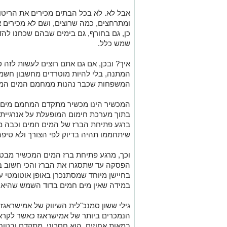
אבל לא. לא בכל הבתים מכירים את הריט
ומתרחצים, כמה שרוצים, ושם לא מכירים 
כן, גם בחורף, גם בימים שבהם שכחנו להד
שמש כלל.
איך? ובכן, אם גם אתם רוצים לעשות לזה 
המתנה, בלי להיות מוטרדים מחשבון חשמ
המשפחות שכבר נהנות ממחמם המים המהי
המכשיר הינו מכשיר מתקדם המחמם מים ב
בתוך מערכת חימום המופעלת על אנרגיית 
ברגע פתיחת הברז של המים חמים וכבה מי
שיתחממו תהיה בדיוק לפי הצורך ולא טיפה
וכך, מרגע פתיחת ברז המים המכשיר מבטי
הפסקה עד שתסגרו את הברז והכי חשוב בע
בחיישן מיוחד שמסתנכרן באופן אוטומטי ע
במידה שאין מים חמים בדוד השמש שהיא א
גילי ששון סמנכ"לית השיווק של אמישראגז
הנמכרים ביותר של אמישראגז כאשר לקראת
במאות אחוזים, הוא חסכוני, מתקדם ובטוח