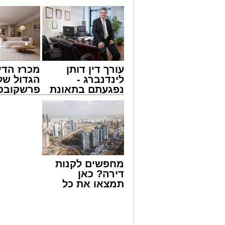
עורך דין דותן
מכרז הדי
לינדנברג -
הגדול של
נפגעתם בתאונת
פרשקובסק
דרכים לחצו
מה שצריך
לקבל מה שמגיע
לפני שמג
מסעדת רובן. יחצ
לכם
הצעה לדי
באשדוד
אכלתם בשר, ועכשיו הכתבה הזאת. אנחנו 
להתגעגע עד כאב לבורגר לוהט ועסיסי, נו
לחמניה שיצאה זה עתה מהתנור, קראנצ'ית
באהבה באוסף רטבים פיקנטיים מופלאים. 
מחפשים לקנות
אנחנו נשמות טובות וחשוב לנו שבתום ימי
דירה? כאן
לאן ללכת ולא תבזבזו את זמנכם על התלבטו
תמצאו את כל
בשורות. ובשרים.
הדירות החדשות
למכירה באשדוד
>>>