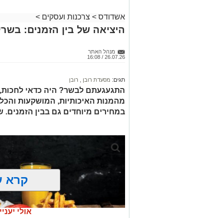
אשדודס
>
צרכנות ועסקים
>
היציאה של בין הזמנים: בשרים
מנהל האתר
26.07.26 / 16:08
תגים:
מסעדת רובן
,
רובן
התגעגעתם לבשר? היה כדאי לחכות, כ
מהמנות האיכותיות, המושקעות והכל-
במחירים מיוחדים גם בבין הזמנים. ש
קרא ע
אולי יעניי