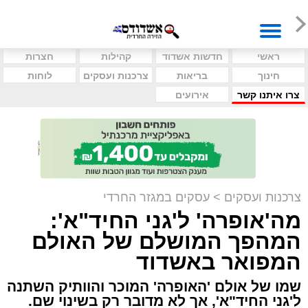
ראשי
חדשות אשדוד
קהילות
חצרות
חינוך
בריאות
צרכנות ועסקים
לוחות
צרו איתנו קשר
אירועים
צרכנות ועסקים
>
עסקים במגזר החרדי
מה'אופרה' ל'גני החיד"א':
המהפך המושלם של האולם
המפואר באשדוד
שמו של אולם 'האופרה' המוכר והוותיק השתנה
ל'גני החיד"א', אך לא מדובר רק בשינוי שם.