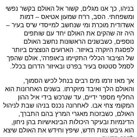
בניהו, כך אנו מגלים, קשור אל האולם בקשר נפשי
ומשפחתי. הסב, רו"ח שמעון אטיאס – דמות
אשדודית מוכרת ומי שנחשב למייסדי ש"ס בעיר –
היה זה שהקים את האולם יחד עם שותפים
נוספים, כשבשנים הראשונות נחשב האולם
לפסגת היוקרה באיזור. הארועים הנוצצים ביותר
של הציבור הכללי התקיימו ב'אופרה', אולם שהפך
לסמל סטטוס בעיר בפרט ובאיזור הדרום בכלל.
אך מאז זרמו מים רבים בנחל לכיש הסמוך,
והאולם הלך ואיבד מיוקרתו. בשנים האחרונות הוא
החליף מספר ידיים, עד שנרכש בידי איל ההון
המקומי צחי אבו. לאחרונה נכנס בניהו שבת לניהול
האולם, כשבזכות מאגרי המרץ בהם התברך,
הדינמיות ובעיקר היכולות הבינאישיות בהן ניחון,
הוא גיבש צוות חדש, שיפץ וחידש את האולם שיצא