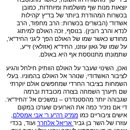
יוצאות מנות שף מושלמות ומיוחדות, כמובן
בכשרות המהודרת ביותר של בד"ץ 'קהילות
אשדוד' (הבשרים בכשרות: הרב מחפוד, הרב
לנדא והרב רובין). בנוסף, זכה האולם למיתוג
מחודש כאשר שמו של האולם הפך ל'גני החיד"א',
על שמו של גאון עוזנו, החיד"א (אזולאי) זי"ע,
שתמונתו מתנוססת אף היא באולם.
ואכן, השינוי שעבר על האולם הוותיק חילחל והגיע
לציבור האשדודי, שנוהר אל האולם בהמוניו. בעלי
השמחות בציבור החרדי שמחפשים אולם יוקרתי
שם תיערך השמחה בצורה מכובדת וברמה
שגבוהה יותר מהסטנדרט – נמשכים אל 'החיד"א'.
די אם נזכיר כמה את הארועים שערכו במקום
אישים ציבוריים כמו
ממ"ק רה"ע ר' אבי אמסלם
,
עוזרו של השר בן גביר
אריאל אלחרר
ועוד, בכדי