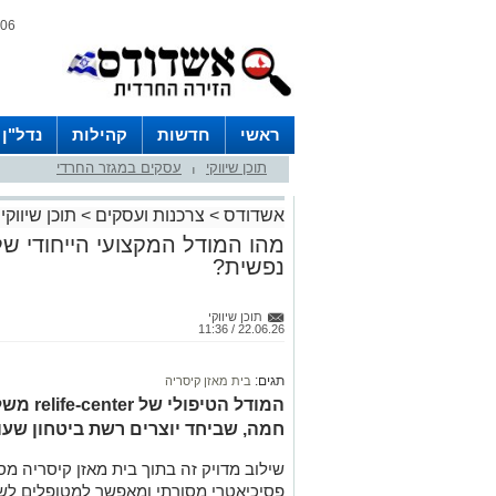
06 אוגוסט 2026 / 03:10
ראשי
חדשות
קהילות
נדל"ן
תוכן שיווקי
עסקים במגזר החרדי
|
אשדודס
>
צרכנות ועסקים
>
תוכן שיווקי
מהו המודל המקצועי הייחודי ש
נפשית?
תוכן שיווקי
22.06.26 / 11:36
תגים:
בית מאזן קיסריה
המודל 
חמה, שביחד יוצרים רשת ביטחון שע
שילוב מדויק זה בתוך בית מאזן קיסריה מס
פסיכיאטרי מסורתי ומאפשר למטופלים לשמ