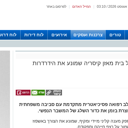
|
המייל האדום
|
לפרסום באתר
טורים
צרכנות ועסקים
אירועים
לוח דירות
לוח דרוש
ל בית מאזן קיסריה שמונע את הידרדרות
הטיפולי של relife-center משלב רפואה פסיכיאטרית מתקדמת עם סביבה משפחתית
וצרת בזמן את כדור השלג של המשבר הנפשי.
פק מענה קליני מיידי ומקיף, שמונע את הצורך באשפוז
ור על רצף חייהם ותפקודם.