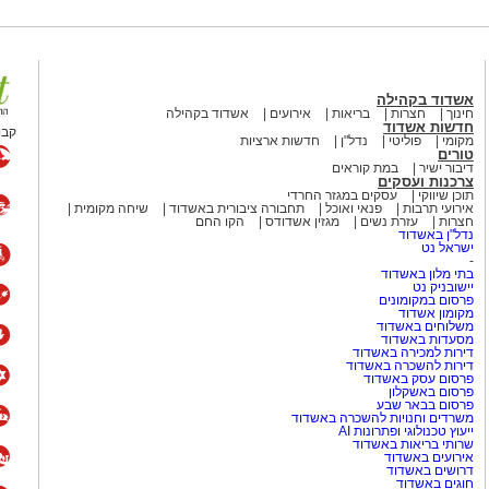
אשדוד בקהילה
חינוך
חצרות
בריאות
אירועים
אשדוד בקהילה
חדשות אשדוד
קבו
מקומי
פוליטי
נדל"ן
חדשות ארציות
טורים
דיבור ישיר
במת קוראים
צרכנות ועסקים
תוכן שיווקי
עסקים במגזר החרדי
אירועי תרבות
פנאי ואוכל
תחבורה ציבורית באשדוד
שיחה מקומית
חצרות
עזרת נשים
מגזין אשדודס
הקו החם
נדל"ן באשדוד
ישראל נט
-
בתי מלון באשדוד
יישובניק נט
פרסום במקומונים
מקומון אשדוד
משלוחים באשדוד
מסעדות באשדוד
דירות למכירה באשדוד
דירות להשכרה באשדוד
פרסום עסק באשדוד
פרסום באשקלון
פרסום בבאר שבע
משרדים וחנויות להשכרה באשדוד
ייעוץ טכנולוגי ופתרונות AI
שרותי בריאות באשדוד
אירועים באשדוד
דרושים באשדוד
חוגים באשדוד