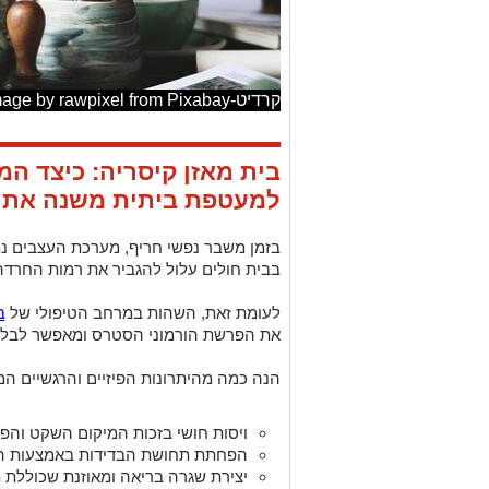
קרדיט-Image by rawpixel from Pixabay
בית מאזן קיסריה: כיצד ה
למעטפת ביתית משנה את 
בזמן משבר נפשי חריף, מערכת העצבים 
בבית חולים עלול להגביר את רמות החרדה 
לעומת זאת, השהות במרחב הטיפולי של
ב
את הפרשת הורמוני הסטרס ומאפשר לבלו
הנה כמה מהיתרונות הפיזיים והרגשיים ה
ויסות חושי בזכות המיקום השקט והפס
הפחתת תחושת הבדידות באמצעות ה
יצירת שגרה בריאה ומאוזנת שכוללת תז