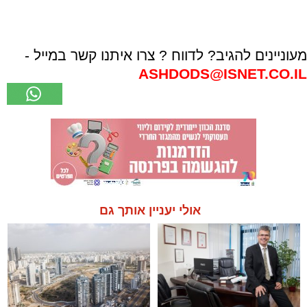
מעוניינים להגיב? לדווח ? צרו איתנו קשר במייל -
ASHDODS@ISNET.CO.IL
אולי יעניין אותך גם