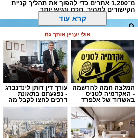
באהבה באוסף רטבים פיקנטיים מופלאים. אז
מ־1,200 אתרים כדי להפוך את תהליך קניית
הקישורים למהיר, חכם ונגיש יותר.
למה אנחנו עושים לכם את זה? רק כי אנחנו
נשמות טובות וחשוב לנו שבתום ימי ההתרחקות
מכל בקר ועוף, תדעו בדיוק לאן ללכת ולא תבזבזו
קרא עוד
את זמנכם על התלבטויות מיותרות. כאלה אנחנו,
אנשי בשורות. ובשרים.
אולי יעניין אותך גם
המלצה חמה להרשמה
עורך דין דותן לינדנברג
- האקדמיה לטניס
- נפגעתם בתאונת
באשדוד של אלפרד
דרכים לחצו לקבל מה
קריאולנסקי - לילדים
שמגיע לכם
צילום ai.buypost