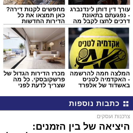
עורך דין דותן לינדנברג
מחפשים לקנות דירה?
- נפגעתם בתאונת
כאן תמצאו את כל
דרכים לחצו לקבל מה
הדירות החדשות
שמגיע לכם
למכירה באשדוד >>>
המלצה חמה להרשמה
מכרז הדירות הגדול של
- האקדמיה לטניס
פרשקובסקי. כל מה
באשדוד של אלפרד
שצריך לדעת לפני
קריאולנסקי - לילדים
שמגישים הצעה לדירה
באשדוד
כתבות נוספות
צרכנות ועסקים
היציאה של בין הזמנים: