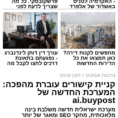
- האקדמיה לטניס
פרשקובסקי. כל מה
באשדוד של אלפרד
שצריך לדעת לפני
קריאולנסקי - לילדים
שמגישים הצעה לדירה
באשדוד
מסעדת רובן. יחצ
מנהל האתר / 16:08 26.07.26
מחפשים לקנות דירה?
עורך דין דותן לינדנברג
כאן תמצאו את כל
- נפגעתם בתאונת
הדירות החדשות
דרכים לחצו לקבל מה
למכירה באשדוד >>>
שמגיע לכם
תגים:
מסעדת רובן
,
רובן
צרכנות ועסקים
>
תוכן שיווקי
קניית קישורים עוברת מהפכה:
אכלתם בשר, ועכשיו הכתבה הזאת. אנחנו יודעים
המערכת החדשה של
שהיא תגרום לקיבה שלכם להתגעגע עד כאב
לבורגר לוהט ועסיסי, נוטף טעם וארומה, שמתפנק
ai.buypost
לו בתוך לחמניה שיצאה זה עתה מהתנור,
מערכת ישראלית חדשה משלבת בינה
קראנצ'ית מבחוץ ורכה מבפנים, כשהוא עטוף
מלאכותית, מחקר SEO ומאגר של יותר