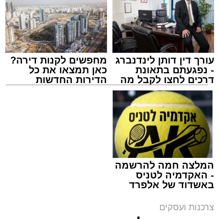
עורך דין דותן לינדנברג
מחפשים לקנות דירה?
- נפגעתם בתאונת
כאן תמצאו את כל
דרכים לחצו לקבל מה
הדירות החדשות
שמגיע לכם
למכירה באשדוד >>>
צילום: באדיבות המצלם
מערכת האתר / 14:04 09.08.26
המלצה חמה להרשמה
- האקדמיה לטניס
באשדוד של אלפרד
קריאולנסקי - לילדים
תגים:
קפה קפה
צרכנות ועסקים