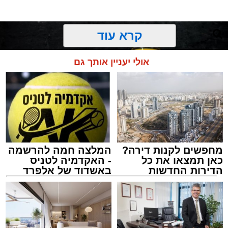
קרא עוד
אולי יעניין אותך גם
מחפשים לקנות דירה?
המלצה חמה להרשמה
כאן תמצאו את כל
- האקדמיה לטניס
הדירות החדשות
באשדוד של אלפרד
למכירה באשדוד >>>
קריאולנסקי - לילדים
מסעדת רובן. יחצ
מנהל האתר / 16:08 26.07.26