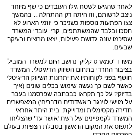
לאחר שהגיעו לשטח גילו העובדים כי שף מיוחד
ניצב לרשותם, וזו היתה רק ההתחלה... בהמשך
צצו הפתעות נוספות כשניכר כי יוזמי הארוע לא
חסכו ובלבד שהמשתתפים, קרי: עובדי המשרד
שסיכמו עונה גדושת פעילות, יצאו מרוצים ובעיקר
שבעים.
משרד 'סמארט קליק' נחשב היום למשרד המוביל
בציבור החרדי בתחום השיווק הדיגיטלי. המשרד
חושף בפני לקוחותיו את יתרונות השיווק הדיגיטלי
כאשר לשם כך נעשה שימוש בכלים שונים (איך
בדיוק? על כך תקראו כבכתבה שפרסמנו בעבר
על מוישי לוינגר ב'אשדודים מדברים') המאפשרים
חדירה מקסימלית ומדוייקת. בית היתר אחראי
המשרד לקמפיינים של רשת 'אושר עד' שהצליחו
לתפוס את המקום הראשון בטבלת הצפיות בעולם
הפרסום החרדי.