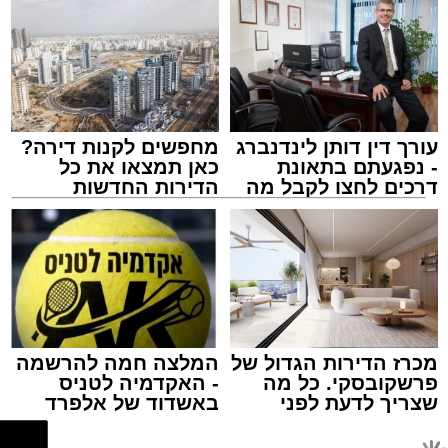
אנשי בשורות. ובשרים.
אולי יעניין אותך גם
עורך דין דותן לינדנברג
מחפשים לקנות דירה?
- נפגעתם בתאונת
כאן תמצאו את כל
דרכים לחצו לקבל מה
הדירות החדשות
שמגיע לכם
למכירה באשדוד >>>
צילום ai.buypost
תוכן שיווקי / 12:41 07.07.26
בקיצור, רשמו לעצמכם: 'רובן'. מסעדות בשריות
שיש בהן הכל. אווירה טובה, עיצוב אופנתי, תפריט
מכרז הדירות הגדול של
המלצה חמה להרשמה
רבגוני, התאמה לכל גיל והרכב סועדים, כשרות
פרשקובסקי. כל מה
- האקדמיה לטניס
שצריך לדעת לפני
באשדוד של אלפרד
מצוינת, מגוון סניפים ברחבי הארץ וגם מבצעים