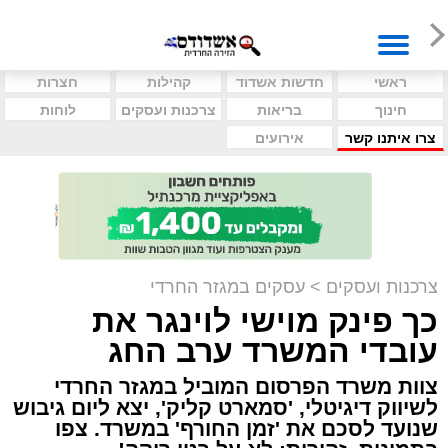
ראשי
חדשות אשדוד
קהילות
חצרות
חינוך
בריאות
צרכנות ועסקים
לוחות
צרו איתנו קשר
אירועים
צרכנות ועסקים
>
עסקים במגזר החרדי
כך פינק מוישי לוינגר את
עובדי המשרד ערב החג
צוות משרד הפרסום המוביל במגזר החרדי
לשיווק דיגיטלי, 'סמארט קליק', יצא ליום גיבוש
שנועד לסכם את 'זמן החורף' במשרד. צפו