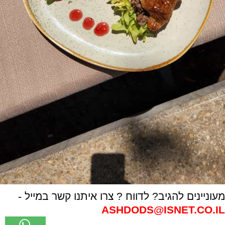
מעוניינים להגיב? לדווח ? צרו איתנו קשר במייל -
ASHDODS@ISNET.CO.IL