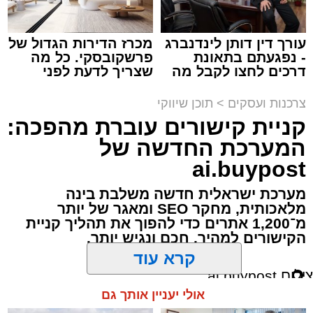
עורך דין דותן לינדנברג
מכרז הדירות הגדול של
- נפגעתם בתאונת
פרשקובסקי. כל מה
דרכים לחצו לקבל מה
שצריך לדעת לפני
שמגיע לכם
שמגישים הצעה לדירה
תגים:
מסעדת רובן
,
רובן
באשדוד
צרכנות ועסקים
>
תוכן שיווקי
קניית קישורים עוברת מהפכה:
אכלתם בשר, ועכשיו הכתבה הזאת. אנחנו יודעים
המערכת החדשה של
שהיא תגרום לקיבה שלכם להתגעגע עד כאב
לבורגר לוהט ועסיסי, נוטף טעם וארומה, שמתפנק
ai.buypost
לו בתוך לחמניה שיצאה זה עתה מהתנור,
מערכת ישראלית חדשה משלבת בינה
קראנצ'ית מבחוץ ורכה מבפנים, כשהוא עטוף
מלאכותית, מחקר SEO ומאגר של יותר
באהבה באוסף רטבים פיקנטיים מופלאים. אז
מ־1,200 אתרים כדי להפוך את תהליך קניית
הקישורים למהיר, חכם ונגיש יותר.
למה אנחנו עושים לכם את זה? רק כי אנחנו
נשמות טובות וחשוב לנו שבתום ימי ההתרחקות
מכל בקר ועוף, תדעו בדיוק לאן ללכת ולא תבזבזו
קרא עוד
את זמנכם על התלבטויות מיותרות. כאלה אנחנו,