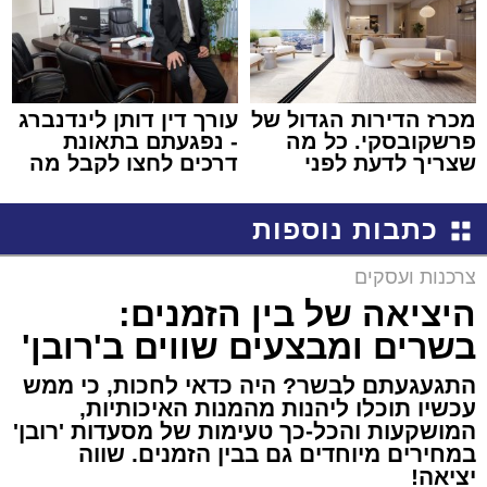
מכרז הדירות הגדול של
עורך דין דותן לינדנברג
פרשקובסקי. כל מה
- נפגעתם בתאונת
שצריך לדעת לפני
דרכים לחצו לקבל מה
שמגישים הצעה לדירה
שמגיע לכם
באשדוד
כתבות נוספות
צרכנות ועסקים
היציאה של בין הזמנים:
בשרים ומבצעים שווים ב'רובן'
התגעגעתם לבשר? היה כדאי לחכות, כי ממש
עכשיו תוכלו ליהנות מהמנות האיכותיות,
המושקעות והכל-כך טעימות של מסעדות 'רובן'
במחירים מיוחדים גם בבין הזמנים. שווה
יציאה!