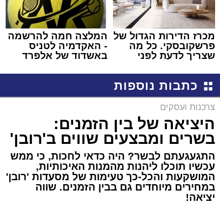
מכרז הדירות הגדול של
המלצה חמה להרשמה
פרשקובסקי. כל מה
- האקדמיה לטניס
שצריך לדעת לפני
באשדוד של אלפרד
שמגישים הצעה לדירה
קריאולנסקי - לילדים
באשדוד
כתבות נוספות
צרכנות ועסקים
היציאה של בין הזמנים:
בשרים ומבצעים שווים ב'רובן'
התגעגעתם לבשר? היה כדאי לחכות, כי ממש
עכשיו תוכלו ליהנות מהמנות האיכותיות,
המושקעות והכל-כך טעימות של מסעדות 'רובן'
במחירים מיוחדים גם בבין הזמנים. שווה
יציאה!