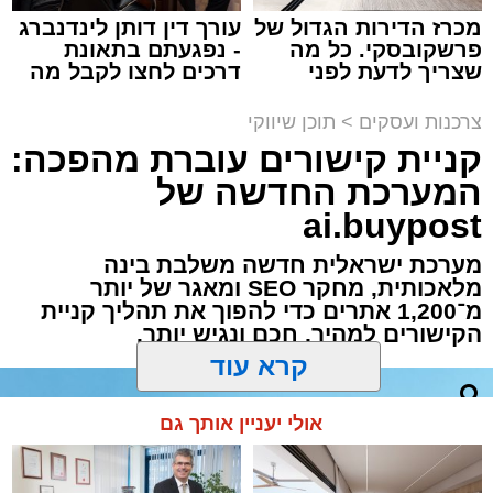
מכרז הדירות הגדול של
עורך דין דותן לינדנברג
פרשקובסקי. כל מה
- נפגעתם בתאונת
שצריך לדעת לפני
דרכים לחצו לקבל מה
שמגישים הצעה לדירה
שמגיע לכם
תגים:
מסעדת רובן
,
רובן
באשדוד
צרכנות ועסקים
>
תוכן שיווקי
קניית קישורים עוברת מהפכה:
אכלתם בשר, ועכשיו הכתבה הזאת. אנחנו יודעים
המערכת החדשה של
שהיא תגרום לקיבה שלכם להתגעגע עד כאב
לבורגר לוהט ועסיסי, נוטף טעם וארומה, שמתפנק
ai.buypost
לו בתוך לחמניה שיצאה זה עתה מהתנור,
מערכת ישראלית חדשה משלבת בינה
קראנצ'ית מבחוץ ורכה מבפנים, כשהוא עטוף
מלאכותית, מחקר SEO ומאגר של יותר
באהבה באוסף רטבים פיקנטיים מופלאים. אז
מ־1,200 אתרים כדי להפוך את תהליך קניית
הקישורים למהיר, חכם ונגיש יותר.
למה אנחנו עושים לכם את זה? רק כי אנחנו
נשמות טובות וחשוב לנו שבתום ימי ההתרחקות
מכל בקר ועוף, תדעו בדיוק לאן ללכת ולא תבזבזו
קרא עוד
את זמנכם על התלבטויות מיותרות. כאלה אנחנו,
אנשי בשורות. ובשרים.
אולי יעניין אותך גם