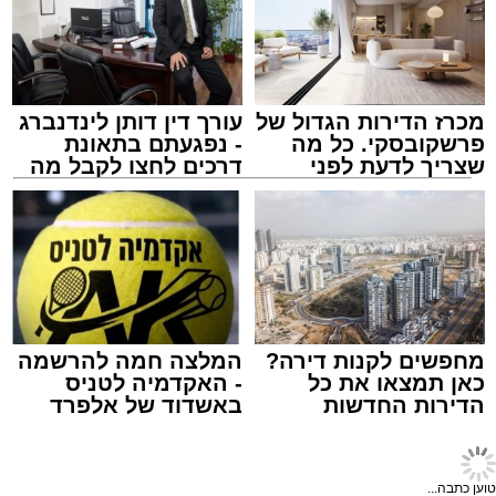
מכרז הדירות הגדול של
עורך דין דותן לינדנברג
פרשקובסקי. כל מה
- נפגעתם בתאונת
שצריך לדעת לפני
דרכים לחצו לקבל מה
שמגישים הצעה לדירה
שמגיע לכם
באשדוד
צילום ai.buypost
תוכן שיווקי / 12:41 07.07.26
בקיצור, רשמו לעצמכם: 'רובן'. מסעדות בשריות
שיש בהן הכל. אווירה טובה, עיצוב אופנתי, תפריט
מחפשים לקנות דירה?
המלצה חמה להרשמה
רבגוני, התאמה לכל גיל והרכב סועדים, כשרות
כאן תמצאו את כל
- האקדמיה לטניס
הדירות החדשות
באשדוד של אלפרד
מצוינת, מגוון סניפים ברחבי הארץ וגם מבצעים
תגים:
קניית קישורים ai.buypost
למכירה באשדוד >>>
קריאולנסקי - לילדים
משתלמים במיוחד. אה, כמעט שכחנו מהאוכל: