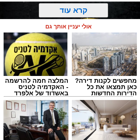
קרא עוד
אולי יעניין אותך גם
מחפשים לקנות דירה?
המלצה חמה להרשמה
כאן תמצאו את כל
- האקדמיה לטניס
הדירות החדשות
באשדוד של אלפרד
למכירה באשדוד >>>
קריאולנסקי - לילדים
מסעדת רובן. יחצ
מנהל האתר / 16:08 26.07.26