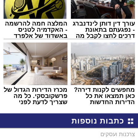
עורך דין דותן לינדנברג
המלצה חמה להרשמה
- נפגעתם בתאונת
- האקדמיה לטניס
דרכים לחצו לקבל מה
באשדוד של אלפרד
שמגיע לכם
קריאולנסקי - לילדים
מחפשים לקנות דירה?
מכרז הדירות הגדול של
כאן תמצאו את כל
פרשקובסקי. כל מה
הדירות החדשות
שצריך לדעת לפני
למכירה באשדוד >>>
שמגישים הצעה לדירה
באשדוד
כתבות נוספות
צרכנות ועסקים