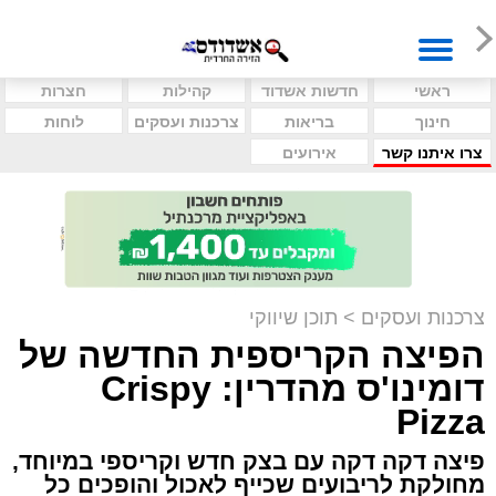
ראשי
חדשות אשדוד
קהילות
חצרות
חינוך
בריאות
צרכנות ועסקים
לוחות
צרו איתנו קשר
אירועים
צרכנות ועסקים
>
תוכן שיווקי
הפיצה הקריספית החדשה של
דומינו'ס מהדרין: Crispy
Pizza
פיצה דקה דקה עם בצק חדש וקריספי במיוחד,
מחולקת לריבועים שכייף לאכול והופכים כל