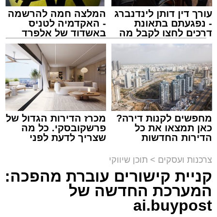
עורך דין דותן לינדנברג
המלצה חמה להרשמה
- נפגעתם בתאונת
- האקדמיה לטניס
דרכים לחצו לקבל מה
באשדוד של אלפרד
שמגיע לכם
קריאולנסקי - לילדים
מסעדת רובן. יחצ
מנהל האתר / 16:08 26.07.26
מחפשים לקנות דירה?
מכרז הדירות הגדול של
כאן תמצאו את כל
פרשקובסקי. כל מה
הדירות החדשות
שצריך לדעת לפני
למכירה באשדוד >>>
שמגישים הצעה לדירה
תגים:
מסעדת רובן
,
רובן
באשדוד
צרכנות ועסקים
>
תוכן שיווקי
קניית קישורים עוברת מהפכה:
אכלתם בשר, ועכשיו הכתבה הזאת. אנחנו יודעים
המערכת החדשה של
שהיא תגרום לקיבה שלכם להתגעגע עד כאב
לבורגר לוהט ועסיסי, נוטף טעם וארומה, שמתפנק
ai.buypost
לו בתוך לחמניה שיצאה זה עתה מהתנור,