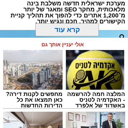
מערכת ישראלית חדשה משלבת בינה
קראנצ'ית מבחוץ ורכה מבפנים, כשהוא עטוף
מלאכותית, מחקר SEO ומאגר של יותר
באהבה באוסף רטבים פיקנטיים מופלאים. אז
מ־1,200 אתרים כדי להפוך את תהליך קניית
הקישורים למהיר, חכם ונגיש יותר.
למה אנחנו עושים לכם את זה? רק כי אנחנו
נשמות טובות וחשוב לנו שבתום ימי ההתרחקות
מכל בקר ועוף, תדעו בדיוק לאן ללכת ולא תבזבזו
קרא עוד
את זמנכם על התלבטויות מיותרות. כאלה אנחנו,
אנשי בשורות. ובשרים.
אולי יעניין אותך גם
המלצה חמה להרשמה
מחפשים לקנות דירה?
- האקדמיה לטניס
כאן תמצאו את כל
באשדוד של אלפרד
הדירות החדשות
קריאולנסקי - לילדים
למכירה באשדוד >>>