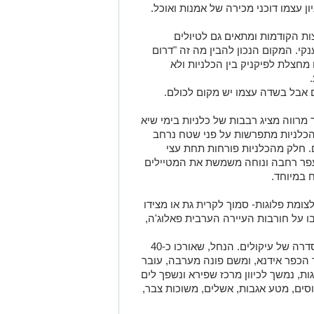
ן עצמו דוכני מכירה של אמנות ואוכל.
ת הקודמות ומתאים גם לטיולים
קי. המקום הנכון להבין מה זה "דרום
מחצלת לפיקניק בין הכלניות ולא
 אבל בשדה עצמו יש מקום לכולם.
רווה מציג רבבות של כלניות בימי שיא
הכלניות מתפרשות על פני שטח נרחב
ם. חלק מהכלניות פורחות תחת עצי
עפר רחבה ונוחה משמשת את המטיילים
 במיוחד.
ומת פלוגות- סמוך לקרית גת או מצידו
 על חורבות העיירה הערבית פאלוג'ה,
בתחום היער עובר נחל לכיש ויוצר בדרכו סדרה של עיקולים. הנחל, שאורכו כ-40
 הכפר אידנא, ומשם פונה מערבה, עובר
ות, נמשך לכיוון מרכז שפירא ונשפך לים
סים, מטע אגבות, אשלים, משוכות צבר,