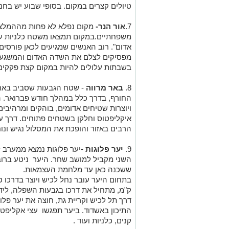
טיולים קצרים במקום. בסופי שבוע יש בחניו
7.
אור הנר-
מקום נפלא לא פחות מההמלצו
משפחתיים.במקום תמצאו
משטח כלניות ענ
אדום". רוב האנשים שמגיעים לכאן פורסים 
מפסיקים לצלם את השדה האדום והמשגע.
בשבתות עלולים להיות במקום קצת פקקים
8.
באר מרווה
- שטח הגבעות שסביב באר מ
החורף, בדרך כלל במהלך חודש פברואר. 
ויוצרות שטיחים אדומים, בוהקים ומרהיבי
איקליפטוס וחלקן בשטחים פתוחים. דרך 
הרבים באזור והופכת את המסלול נגיש ונוח
9.
יער פלוגות
-יער פלוגות נמצא ממערב לצ
השני מקביל למושב שחר. היער ניטע ברובו
ששכנה כאן עד מלחמת העצמאות.
ק"מ, מתחיל את דרכו בגבעות השפלה, ליד
דרך תל לכיש וקריית גת, חוצה את יער פלוג
התיכון באשדוד. ביער תפגשו עצי אקליפטו
קנים, כלניות ועוד .