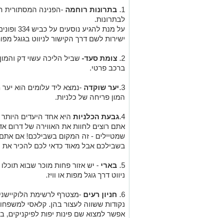
1.
בתרונות רוחמה
-הפנינה המסתורית הי
לבתרונות.
על מנת להג
ישירות לשם דרך הקישור לניווט בגוגל מפות
2.
צומת סעד-
שביל הליכה עשוי דק והמון
ברכב פרטי.
3.
יער שוקדה
-נמצא ליד עלומים הוא יער
המון פריחה של כלניות.
4.
גבעת הכלניות
היא אחד היעדים היותר 
אתם רוצים לחוות את האווירה של דרום אד
שמטיילים - זה המקום בשבילכם! אם אתם 
בשבילכם אבל מאוד כדאי לכם להכיר את
5.
בארי
- יש אזור פחות מוכר שבוא תוכלו 
ניווט דרך גוגל מפות או וויז.
6.
חניון רעים
-מצטרף לרשימת הלוקיישנים
נקודות ששווה לעצור בהן.
קלאסי למשפחות.
אפשר למצוא שם פינות יפות לפיקניקים, ב