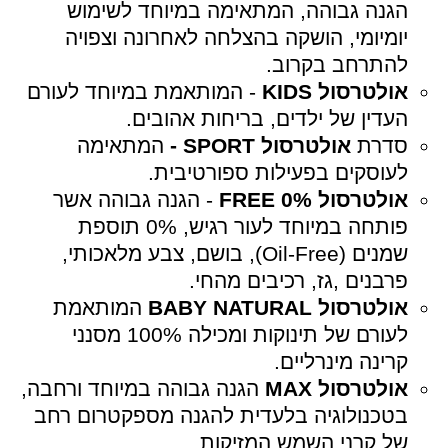
הגנה גבוהה, המתאימה במיוחד לשימוש
יומיומי, הושקה בהצלחה לאחרונה וצפויה
להתרחב בקרוב.
אולטרסול
KIDS
- המותאמת במיוחד לעורם
העדין של ילדים, בריחות אהובים.
סדרת
אולטרסול
SPORT
-
המתאימה
לעוסקים בפעילות ספורטיבית.
אולטרסול
0%
FREE
- הגנה גבוהה אשר
פותחה במיוחד לעור רגיש, 0% תוספת
שמנים (Oil-Free), בושם, צבע מלאכותי,
פרבנים ,גז, רכיבים מהחי.
אולטרסול
BABY NATURAL
המותאמת
לעורם של תינוקות ומכילה 100% מסנני
קרינה מינרליים.
אולטרסול
MAX
הגנה גבוהה במיוחד ורחבה,
בטכנולוגיה בלעדית להגנה מספקטרום רחב
של קרני השמש המזיקות