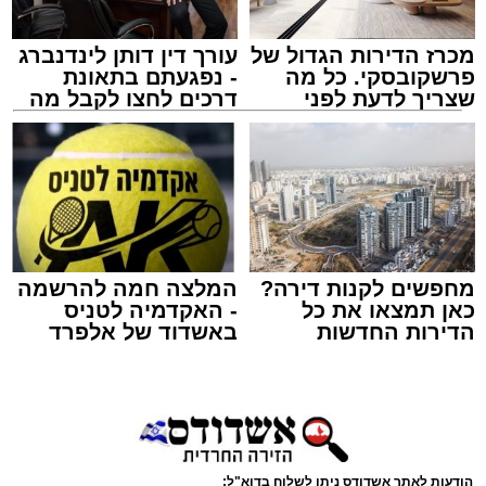
מכרז הדירות הגדול של
עורך דין דותן לינדנברג
פרשקובסקי. כל מה
- נפגעתם בתאונת
שצריך לדעת לפני
דרכים לחצו לקבל מה
שמגישים הצעה לדירה
שמגיע לכם
באשדוד
מסעדת רובן. יחצ
מנהל האתר / 16:08 26.07.26
מחפשים לקנות דירה?
המלצה חמה להרשמה
כאן תמצאו את כל
- האקדמיה לטניס
הדירות החדשות
באשדוד של אלפרד
למכירה באשדוד >>>
קריאולנסקי - לילדים
תגים:
מסעדת רובן
,
רובן
אכלתם בשר, ועכשיו הכתבה הזאת. אנחנו יודעים
שהיא תגרום לקיבה שלכם להתגעגע עד כאב
לבורגר לוהט ועסיסי, נוטף טעם וארומה, שמתפנק
הודעות לאתר אשדודס ניתן לשלוח בדוא"ל: