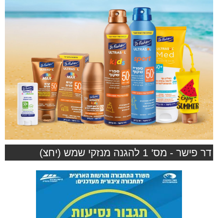
דר פישר - מס' 1 להגנה מנזקי שמש (יחצ)