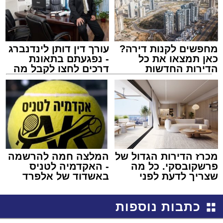
מחפשים לקנות דירה?
עורך דין דותן לינדנברג
כאן תמצאו את כל
- נפגעתם בתאונת
הדירות החדשות
דרכים לחצו לקבל מה
למכירה באשדוד >>>
שמגיע לכם
מכרז הדירות הגדול של
המלצה חמה להרשמה
פרשקובסקי. כל מה
- האקדמיה לטניס
שצריך לדעת לפני
באשדוד של אלפרד
שמגישים הצעה לדירה
קריאולנסקי - לילדים
באשדוד
כתבות נוספות