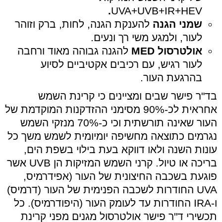
.
UVA+UVB+IR+HEV
שמני הגנה
להענקת הגנה, לחות, ברק וזוהר
לעור, ולמגע משי רך ונעים.
אולטרסול
MED
להגנה גבוהה מאוד ורחבה
לעור רגיש, עם רכיבים אקטיביים לסיוע
בהרגעת העור.
בד"ר פישר שבים ומציינים כי קרינת השמש
אחראית לכ-90% מסימני ההזדקנות המוקדמת של
העור שאינה תורשתית וכי כ-70% מנזקי השמש
נגרמים כתוצאה מחשיפה יומיומית לשמש משך כל
עונות השנה ולאו דווקא בעת בילוי בשפת הים,
בריכה או טיול. קרני השמש המזיקות הן
UVB
אשר
פוגעת בשכבה החיצונית של העור (אפידרמיס,
UVA
החודרות לשכבה הפנימית של העור (דרמיס)
ו-
IRA
החודרות עד לעומק העור (היפודרמיס). כל
תכשירי ד"ר פישר אולטרסול מגנים מפני קרינת