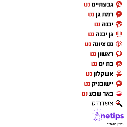
נדל"ן באשדוד