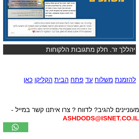
יהללך זר. חלק מתגובות הלקוחות
להזמנת
משלוח
עד
פתח
הבית
הקליקו
כאן
מעוניינים להגיב? לדווח ? צרו איתנו קשר במייל -
ASHDODS@ISNET.CO.IL