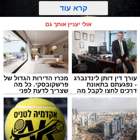
קרא עוד
אולי יעניין אותך גם
עורך דין דותן לינדנברג
מכרז הדירות הגדול של
- נפגעתם בתאונת
פרשקובסקי. כל מה
דרכים לחצו לקבל מה
שצריך לדעת לפני
שמגיע לכם
שמגישים הצעה לדירה
באשדוד
מסעדת רובן. יחצ
מנהל האתר / 16:08 26.07.26