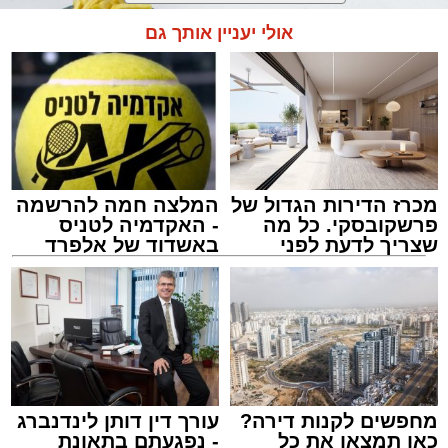
אולי יעניין אותך גם
מכרז הדירות הגדול של
המלצה חמה להרשמה
פרשקובסקי. כל מה
- האקדמיה לטניס
שצריך לדעת לפני
באשדוד של אלפרד
שמגישים הצעה לדירה
קריאולנסקי - לילדים
באשדוד
צילום: באדיבות המצלם
מערכת האתר / 14:04 09.08.26
מחפשים לקנות דירה?
עורך דין דותן לינדנברג
כאן תמצאו את כל
- נפגעתם בתאונת