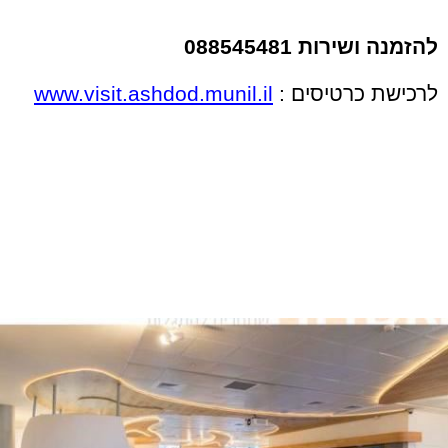
להזמנה ושירות 088545481
לרכישת כרטיסים :
www.visit.ashdod.munil.il