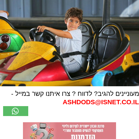
מעוניינים להגיב? לדווח ? צרו איתנו קשר במייל -
ASHDODS@ISNET.CO.IL