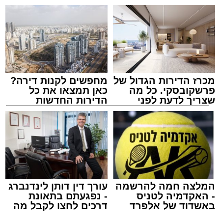
מכרז הדירות הגדול של
מחפשים לקנות דירה?
פרשקובסקי. כל מה
כאן תמצאו את כל
שצריך לדעת לפני
הדירות החדשות
שמגישים הצעה לדירה
למכירה באשדוד >>>
באשדוד
מסעדת רובן. יחצ
מנהל האתר / 16:08 26.07.26
המלצה חמה להרשמה
עורך דין דותן לינדנברג
- האקדמיה לטניס
- נפגעתם בתאונת
באשדוד של אלפרד
דרכים לחצו לקבל מה
קריאולנסקי - לילדים
שמגיע לכם