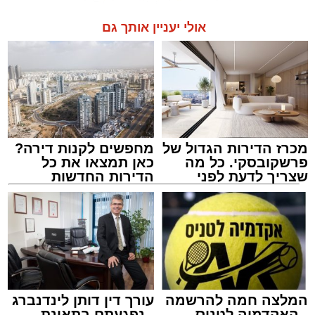
אולי יעניין אותך גם
מכרז הדירות הגדול של
מחפשים לקנות דירה?
פרשקובסקי. כל מה
כאן תמצאו את כל
שצריך לדעת לפני
הדירות החדשות
שמגישים הצעה לדירה
למכירה באשדוד >>>
באשדוד
המלצה חמה להרשמה
עורך דין דותן לינדנברג
- האקדמיה לטניס
- נפגעתם בתאונת