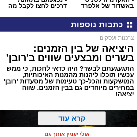
באשדוד של אלפרד
דרכים לחצו לקבל מה
קריאולנסקי - לילדים
שמגיע לכם
כתבות נוספות
צרכנות ועסקים
היציאה של בין הזמנים:
בשרים ומבצעים שווים ב'רובן'
התגעגעתם לבשר? היה כדאי לחכות, כי ממש
עכשיו תוכלו ליהנות מהמנות האיכותיות,
המושקעות והכל-כך טעימות של מסעדות 'רובן'
במחירים מיוחדים גם בבין הזמנים. שווה
יציאה!
קרא עוד
אולי יעניין אותך גם