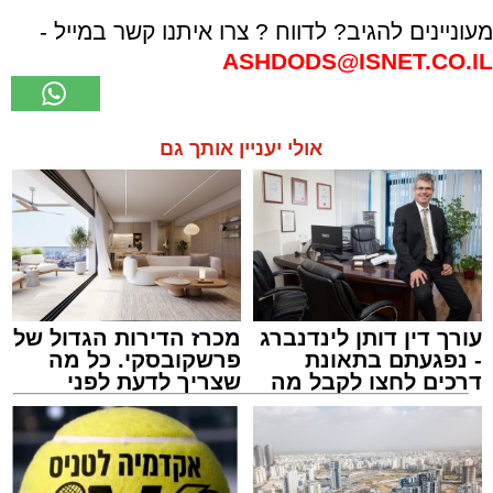
מעוניינים להגיב? לדווח ? צרו איתנו קשר במייל -
ASHDODS@ISNET.CO.IL
אולי יעניין אותך גם
עורך דין דותן לינדנברג
מכרז הדירות הגדול של
- נפגעתם בתאונת
פרשקובסקי. כל מה
דרכים לחצו לקבל מה
שצריך לדעת לפני
שמגיע לכם
שמגישים הצעה לדירה
באשדוד