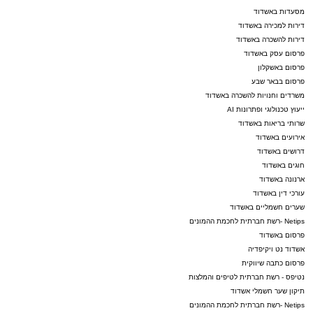
מסעדות באשדוד
דירות למכירה באשדוד
דירות להשכרה באשדוד
פרסום עסק באשדוד
פרסום באשקלון
פרסום בבאר שבע
משרדים וחנויות להשכרה באשדוד
ייעוץ טכנולוגי ופתרונות AI
שרותי בריאות באשדוד
אירועים באשדוד
דרושים באשדוד
חוגים באשדוד
ארנונה באשדוד
עורכי דין באשדוד
שערים חשמליים באשדוד
Netips -רשת חברתית לחכמת ההמונים
פרסום באשדוד
אשדוד נט ויקיפדיה
פרסום כתבה שיווקית
נטיפס - רשת חברתית לטיפים והמלצות
תיקון שער חשמלי אשדוד
Netips -רשת חברתית לחכמת ההמונים