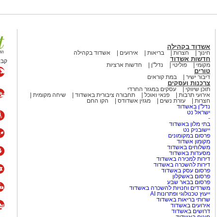
אשדוד בקהילה
חינוך
חצרות
בריאות
אירועים
אשדוד בקהילה
חדשות אשדוד
קבו
מקומי
פוליטי
נדל"ן
חדשות ארציות
טורים
דיבור ישיר
במת קוראים
צרכנות ועסקים
תוכן שיווקי
עסקים במגזר החרדי
אירועי תרבות
פנאי ואוכל
תחבורה ציבורית באשדוד
שיחה מקומית
חצרות
עזרת נשים
מגזין אשדודס
הקו החם
נדל"ן באשדוד
ישראל נט
-
בתי מלון באשדוד
יישובניק נט
פרסום במקומונים
מקומון אשדוד
משלוחים באשדוד
מסעדות באשדוד
דירות למכירה באשדוד
דירות להשכרה באשדוד
פרסום עסק באשדוד
פרסום באשקלון
פרסום בבאר שבע
משרדים וחנויות להשכרה באשדוד
ייעוץ טכנולוגי ופתרונות AI
שרותי בריאות באשדוד
אירועים באשדוד
דרושים באשדוד