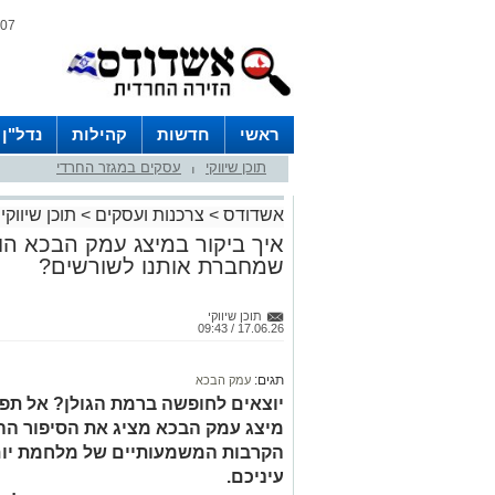
07 אוגוסט 2026 / 20:27
ראשי
חדשות
קהילות
נדל"ן
תוכן שיווקי
עסקים במגזר החרדי
|
אשדודס
>
צרכנות ועסקים
>
תוכן שיווקי
איך ביקור במיצג עמק הבכא הופ
שמחברת אותנו לשורשים?
תוכן שיווקי
17.06.26 / 09:43
תגים:
עמק הבכא
יוצאים לחופשה ברמת הגולן? אל תפ
מיצג עמק הבכא מציג את הסיפור ההי
הקרבות המשמעותיים של מלחמת יום 
עיניכם.