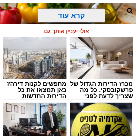
קרא עוד
אולי יעניין אותך גם
מכרז הדירות הגדול של
מחפשים לקנות דירה?
פרשקובסקי. כל מה
כאן תמצאו את כל
שצריך לדעת לפני
הדירות החדשות
שמגישים הצעה לדירה
למכירה באשדוד >>>
באשדוד
ai
אלדה נתנאל / 10:21 07.08.26
תגים:
חביתת ירק