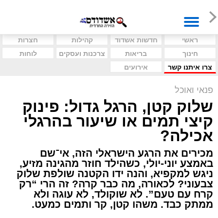
ראשי
חדשות אשדוד
קהילות
חצרות
חינוך
בריאות
צרכנות ועסקים
לוחות
צרו איתנו קשר
אירועים
פנאי ואוכל
שלוק קטן, הרגל גדול: פינוק
קיצי תמים או שיעור בהרגלי
אכילה?
מכירים את הרגע הישראלי הזה, אי־שם
באמצע יוני-יולי, כשהילד חוזר מהגינה מזיע,
ניגש למקפיא, והנה ידו הקטנה שולפת שלוק
צבעוני? לכאורה, מה כבר קרה? זה הרי “רק
קרח עם טעם”. לא שוקולד, לא עוגה ולא
ממתק כבד. משהו קטן, קר ותמים כמעט.