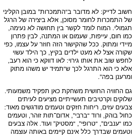
חשוב לדייק: לא מדובר ב“התמכרות” במובן הקליני
של התמכרות לחומר מסוכן, אלא ביצירה של הרגל
תגמולי. המוח לומד לקשר בין תחושה לא נעימה,
כמו חום, עייפות, שעמום או המתנה, לבין פתרון
מיידי ומתוק. ככל שהקישור הזה חוזר על עצמו, כפי
שקורה אצל לא מעט ילדים בקיץ, כך הילד עשוי
לחפש שוב את אותו גירוי: לאו דווקא כי הוא רעב,
אלא כי הוא התרגל לכך ש“תמיד יש משהו מתוק
ומרענן בפה”.
גם החוויה החושית משחקת כאן תפקיד משמעותי.
שלוקים וקרטיבים תעשייתיים מציעים לעיתים
צבעים עזים, ריחות חזקים וטעמים מודגשים מאוד:
כחול בוהק, ורוד “ברבי”, אדום־תות זוהר, וטעמים
כמו “ענבים”, “טרופי”, “מסטיק” ועוד. אלה צבעים
וטעמים שבדרך כלל אינם קיימים באותה עוצמה