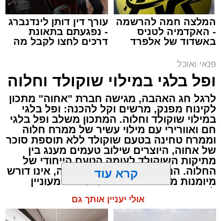
מצרכים (ל-2 מנות)
המלצה חמה להרשמה
עורך דין דותן לינדנברג
- האקדמיה לטניס
- נפגעתם בתאונת
4 ביצים
באשדוד של אלפרד
דרכים לחצו לקבל מה
½ פלפל אדום, חתוך לקוביות קטנות
קריאולנסקי - לילדים
שמגיע לכם
½ פלפל צהוב, חתוך לקוביות קטנות
פנאי ואוכל
¼ פלפל ירוק, חתוך לקוביות קטנות
ופל בלגי במילוי שוקולד וחלוה
½ בצל קטן קצוץ דק (לא חובה)
לרגל חג האהבה, מגישה חברת "אחוה" מתכון
2 כפות פטרוזיליה קצוצה
לקינוח מפנק, מרשים וקל להכנה: ופל בלגי
2 כפות עירית קצוצה
במילוי שוקולד וחלוה. המתכון משלב ופל בלגי
2 כפות גבינה בולגרית מפוררת (לא חובה)
חם ואוורירי עם מילוי עשיר של ממרח חלוה
וממרח טחינה בטעם שוקולד ללא תוספת סוכר
½ כפית פפריקה מתוקה
של אחוה, היוצרים שילוב טעמים מענג בין
קורט כורכום (לצבע)
מתיקות השוקולד לעומק הטעם הייחודי של
מלח ופלפל שחור לפי הטעם
החלוה. המתכון פשוט ומהיר להכנה, אינו דורש
מיומנות מיוחדת ומתאים לכל מי שמעוניין
כפית חמאה וכפית שמן זית לטיגון
להפתיע את בן או בת הזוג במחווה מתוקה
קרא עוד
אופן ההכנה
ומיוחדת. בין אם מדובר בארוחת בוקר מפנקת,
קינוח לארוחה רומנטית או פינוק זוגי בסוף
אולי יעניין אותך גם