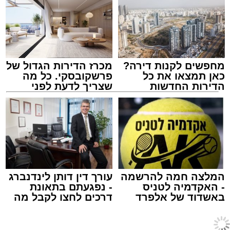
היום, הוופל הבלגי בטעם שוקולד וחלוה יהפוך
כל רגע לחגיגה של אהבה. ט"ו באב שמח!
מחפשים לקנות דירה?
מכרז הדירות הגדול של
כאן תמצאו את כל
פרשקובסקי. כל מה
הדירות החדשות
שצריך לדעת לפני
למכירה באשדוד >>>
שמגישים הצעה לדירה
באשדוד
מחממים מחבת עם שמן הזית והחמאה.
מטגנים את הבצל במשך כ-2 דקות.
מוסיפים את קוביות הפלפלים ומקפיצים 3–4
דקות, עד שהן מתרככות אך נשארות מעט
המלצה חמה להרשמה
עורך דין דותן לינדנברג
פריכות.
- האקדמיה לטניס
- נפגעתם בתאונת
ופל בלגי במילוי שוקולד וחלוה צילום הדס ניצן
בקערה טורפים את הביצים עם המלח,
באשדוד של אלפרד
דרכים לחצו לקבל מה
קריאולנסקי - לילדים
שמגיע לכם
אלדה נתנאל / 09:09 26.07.26
הפלפל, הפפריקה והכורכום.