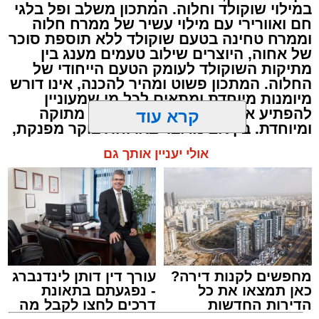
2 כפות עירית קצוצה
במילוי שוקולד וחלוה. המתכון משלב ופל בלגי
2 כפות גבינה בולגרית מפוררת (לא חובה)
חם ואוורירי עם מילוי עשיר של ממרח חלוה
וממרח טחינה בטעם שוקולד ללא תוספת סוכר
½ כפית פפריקה מתוקה
של אחוה, היוצרים שילוב טעמים מענג בין
קורט כורכום (לצבע)
מתיקות השוקולד לעומק הטעם הייחודי של
מלח ופלפל שחור לפי הטעם
החלוה. המתכון פשוט ומהיר להכנה, אינו דורש
מיומנות מיוחדת ומתאים לכל מי שמעוניין
כפית חמאה וכפית שמן זית לטיגון
להפתיע את בן או בת הזוג במחווה מתוקה
קרא עוד
אופן ההכנה
ומיוחדת. בין אם מדובר בארוחת בוקר מפנקת,
קינוח לארוחה רומנטית או פינוק זוגי בסוף
אולי יעניין אותך גם
היום, הוופל הבלגי בטעם שוקולד וחלוה יהפוך
כל רגע לחגיגה של אהבה. ט"ו באב שמח!
מחפשים לקנות דירה?
עורך דין דותן לינדנברג
כאן תמצאו את כל
- נפגעתם בתאונת
הדירות החדשות
דרכים לחצו לקבל מה