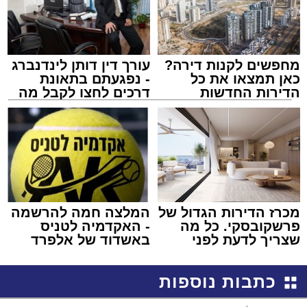
מחפשים לקנות דירה?
עורך דין דותן לינדנברג
כאן תמצאו את כל
- נפגעתם בתאונת
הדירות החדשות
דרכים לחצו לקבל מה
למכירה באשדוד >>>
שמגיע לכם
מכרז הדירות הגדול של
המלצה חמה להרשמה
פרשקובסקי. כל מה
- האקדמיה לטניס
שצריך לדעת לפני
באשדוד של אלפרד
שמגישים הצעה לדירה
קריאולנסקי - לילדים
באשדוד
כתבות נוספות