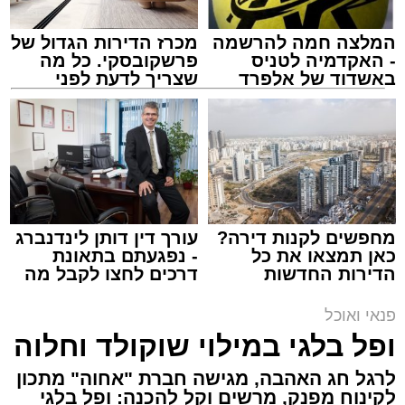
המלצה חמה להרשמה
מכרז הדירות הגדול של
- האקדמיה לטניס
פרשקובסקי. כל מה
באשדוד של אלפרד
שצריך לדעת לפני
קריאולנסקי - לילדים
שמגישים הצעה לדירה
באשדוד
ai
אלדה נתנאל / 10:21 07.08.26
תגים:
חביתת ירק
מצרכים (ל-2 מנות)
מחפשים לקנות דירה?
עורך דין דותן לינדנברג
כאן תמצאו את כל
- נפגעתם בתאונת
4 ביצים
הדירות החדשות
דרכים לחצו לקבל מה
½ פלפל אדום, חתוך לקוביות קטנות
למכירה באשדוד >>>
שמגיע לכם
½ פלפל צהוב, חתוך לקוביות קטנות
פנאי ואוכל
¼ פלפל ירוק, חתוך לקוביות קטנות
ופל בלגי במילוי שוקולד וחלוה
½ בצל קטן קצוץ דק (לא חובה)
לרגל חג האהבה, מגישה חברת "אחוה" מתכון
2 כפות פטרוזיליה קצוצה
לקינוח מפנק, מרשים וקל להכנה: ופל בלגי