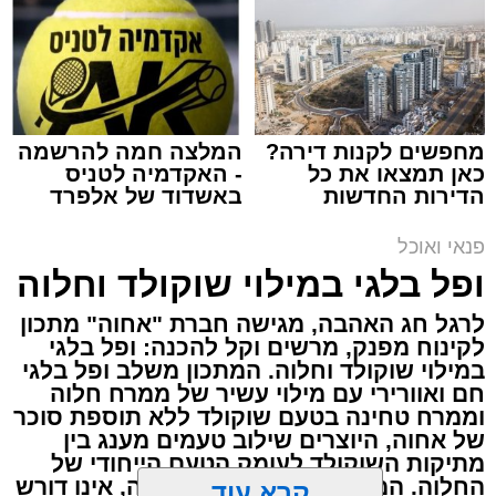
באשדוד
ai
אלדה נתנאל / 10:21 07.08.26
מחפשים לקנות דירה?
המלצה חמה להרשמה
כאן תמצאו את כל
- האקדמיה לטניס
הדירות החדשות
באשדוד של אלפרד
למכירה באשדוד >>>
קריאולנסקי - לילדים
תגים:
חביתת ירק
פנאי ואוכל
מצרכים (ל-2 מנות)
ופל בלגי במילוי שוקולד וחלוה
4 ביצים
לרגל חג האהבה, מגישה חברת "אחוה" מתכון
½ פלפל אדום, חתוך לקוביות קטנות
לקינוח מפנק, מרשים וקל להכנה: ופל בלגי
במילוי שוקולד וחלוה. המתכון משלב ופל בלגי
½ פלפל צהוב, חתוך לקוביות קטנות
חם ואוורירי עם מילוי עשיר של ממרח חלוה
¼ פלפל ירוק, חתוך לקוביות קטנות
וממרח טחינה בטעם שוקולד ללא תוספת סוכר
½ בצל קטן קצוץ דק (לא חובה)
של אחוה, היוצרים שילוב טעמים מענג בין
מתיקות השוקולד לעומק הטעם הייחודי של
2 כפות פטרוזיליה קצוצה
החלוה. המתכון פשוט ומהיר להכנה, אינו דורש
2 כפות עירית קצוצה