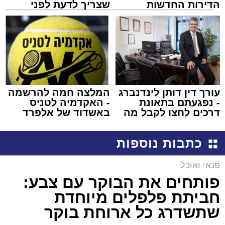
הדירות החדשות
שצריך לדעת לפני
למכירה באשדוד >>>
שמגישים הצעה לדירה
באשדוד
עורך דין דותן לינדנברג
המלצה חמה להרשמה
- נפגעתם בתאונת
- האקדמיה לטניס
דרכים לחצו לקבל מה
באשדוד של אלפרד
שמגיע לכם
קריאולנסקי - לילדים
כתבות נוספות
פנאי ואוכל
פותחים את הבוקר עם צבע:
חביתת פלפלים מיוחדת
שתשדרג כל ארוחת בוקר