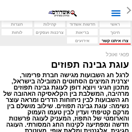
ראשי
חדשות אשדוד
קהילות
חצרות
חינוך
בריאות
צרכנות ועסקים
לוחות
צרו איתנו קשר
אירועים
פנאי ואוכל
עוגת גבינה תפוזים
לרגל חג השבועות מגישה חברת פרימור,
יצרנית המיצים הסחוטים המובילה בישראל,
מתכון חגיגי ויוצא דופן לעוגת גבינה תפוזים
מרהיבה, המשלבת בין הקלאסיקה האהובה של
חג השבועות לבין ניחוחות הדרים ומראה עוצר
נשימה: עוגת גבינה תפוזים. שילוב מושלם בין
מרקם קטיפתי ועדין לבין טעמו העמוק
והארומטי של התפוז, המעניק לעוגה פרשנות
חדשה ומפתיעה לקינוח החג המסורתי. העוגה
חגיגית, אלגנטית ומלאת אופי, מעוטרת