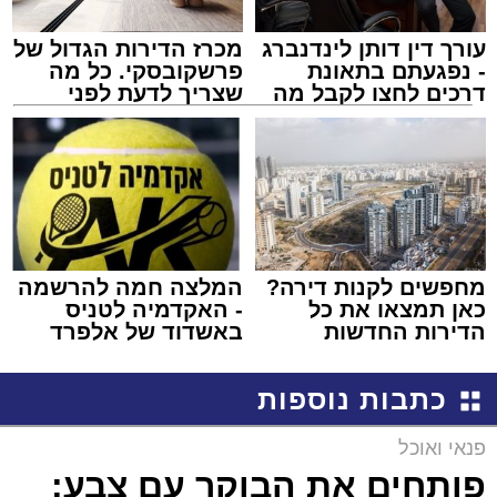
עורך דין דותן לינדנברג
מכרז הדירות הגדול של
- נפגעתם בתאונת
פרשקובסקי. כל מה
דרכים לחצו לקבל מה
שצריך לדעת לפני
שמגיע לכם
שמגישים הצעה לדירה
באשדוד
מחפשים לקנות דירה?
המלצה חמה להרשמה
כאן תמצאו את כל
- האקדמיה לטניס
הדירות החדשות
באשדוד של אלפרד
למכירה באשדוד >>>
קריאולנסקי - לילדים
כתבות נוספות
פנאי ואוכל
פותחים את הבוקר עם צבע: