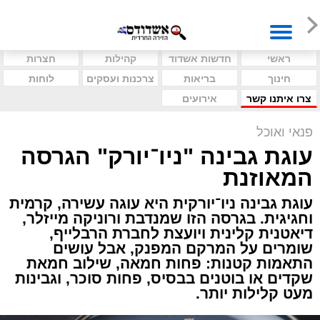
ראשי
חדשות אשדוד
קהילות
חצרות
חינוך
בריאות
צרכנות ועסקים
לוחות
צרו איתנו קשר
אירועים
פנאי ואוכל
עוגת גבינה "ניו־יורק" הגרסה
המאוזנת
עוגת גבינה ניו־יורקית היא עוגה עשירה, קרמית
וחגיגית. בגרסה הזו שמנדבת ורוניקה מייזלר,
דיאטנית קלינית ויועצת לחברת הרבלייף,
שומרים על המרקם המפנק, אבל עושים
התאמות קטנות: פחות חמאה, שילוב חמאת
שקדים או בוטנים בבסיס, פחות סוכר, וגבינות
מעט קלילות יותר.