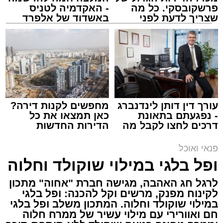
פרשקובסקי. כל מה
- האקדמיה לטניס
שצריך לדעת לפני
באשדוד של אלפרד
שמגישים הצעה לדירה
קריאולנסקי - לילדים
באשדוד
ai
אלדה נתנאל / 10:21 07.08.26
עורך דין דותן לינדנברג
מחפשים לקנות דירה?
- נפגעתם בתאונת
כאן תמצאו את כל
דרכים לחצו לקבל מה
הדירות החדשות
שמגיע לכם
למכירה באשדוד >>>
תגים:
חביתת ירק
פנאי ואוכל
מצרכים (ל-2 מנות)
ופל בלגי במילוי שוקולד וחלוה
4 ביצים
לרגל חג האהבה, מגישה חברת "אחוה" מתכון
½ פלפל אדום, חתוך לקוביות קטנות
לקינוח מפנק, מרשים וקל להכנה: ופל בלגי
במילוי שוקולד וחלוה. המתכון משלב ופל בלגי
½ פלפל צהוב, חתוך לקוביות קטנות
חם ואוורירי עם מילוי עשיר של ממרח חלוה
¼ פלפל ירוק, חתוך לקוביות קטנות