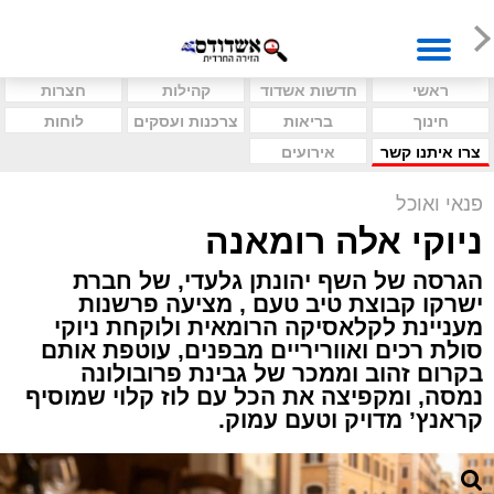
ראשי
חדשות אשדוד
קהילות
חצרות
חינוך
בריאות
צרכנות ועסקים
לוחות
צרו איתנו קשר
אירועים
פנאי ואוכל
ניוקי אלה רומאנה
הגרסה של השף יהונתן גלעדי, של חברת
ישרקו קבוצת טיב טעם , מציעה פרשנות
מעניינת לקלאסיקה הרומאית ולוקחת ניוקי
סולת רכים ואווריריים מבפנים, עוטפת אותם
בקרום זהוב וממכר של גבינת פרובולונה
נמסה, ומקפיצה את הכל עם לוז קלוי שמוסיף
קראנץ’ מדויק וטעם עמוק.