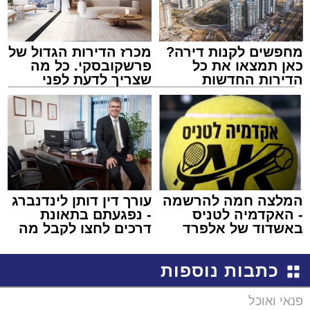
מחפשים לקנות דירה?
מכרז הדירות הגדול של
כאן תמצאו את כל
פרשקובסקי. כל מה
הדירות החדשות
שצריך לדעת לפני
למכירה באשדוד >>>
שמגישים הצעה לדירה
באשדוד
המלצה חמה להרשמה
עורך דין דותן לינדנברג
- האקדמיה לטניס
- נפגעתם בתאונת
באשדוד של אלפרד
דרכים לחצו לקבל מה
קריאולנסקי - לילדים
שמגיע לכם
כתבות נוספות
פנאי ואוכל