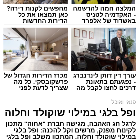
המלצה חמה להרשמה
מחפשים לקנות דירה?
- האקדמיה לטניס
כאן תמצאו את כל
באשדוד של אלפרד
הדירות החדשות
קריאולנסקי - לילדים
למכירה באשדוד >>>
ai
אלדה נתנאל / 10:21 07.08.26
תגים:
חביתת ירק
מצרכים (ל-2 מנות)
עורך דין דותן לינדנברג
מכרז הדירות הגדול של
- נפגעתם בתאונת
פרשקובסקי. כל מה
4 ביצים
דרכים לחצו לקבל מה
שצריך לדעת לפני
½ פלפל אדום, חתוך לקוביות קטנות
שמגיע לכם
שמגישים הצעה לדירה
באשדוד
½ פלפל צהוב, חתוך לקוביות קטנות
פנאי ואוכל
¼ פלפל ירוק, חתוך לקוביות קטנות
ופל בלגי במילוי שוקולד וחלוה
½ בצל קטן קצוץ דק (לא חובה)
לרגל חג האהבה, מגישה חברת "אחוה" מתכון
2 כפות פטרוזיליה קצוצה
לקינוח מפנק, מרשים וקל להכנה: ופל בלגי
2 כפות עירית קצוצה
במילוי שוקולד וחלוה. המתכון משלב ופל בלגי