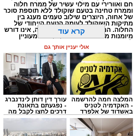
2 כפות גבינה בולגרית מפוררת (לא חובה)
חם ואוורירי עם מילוי עשיר של ממרח חלוה
וממרח טחינה בטעם שוקולד ללא תוספת סוכר
½ כפית פפריקה מתוקה
של אחוה, היוצרים שילוב טעמים מענג בין
קורט כורכום (לצבע)
מתיקות השוקולד לעומק הטעם הייחודי של
מלח ופלפל שחור לפי הטעם
החלוה. המתכון פשוט ומהיר להכנה, אינו דורש
מיומנות מיוחדת ומתאים לכל מי שמעוניין
כפית חמאה וכפית שמן זית לטיגון
להפתיע את בן או בת הזוג במחווה מתוקה
קרא עוד
אופן ההכנה
ומיוחדת. בין אם מדובר בארוחת בוקר מפנקת,
קינוח לארוחה רומנטית או פינוק זוגי בסוף
אולי יעניין אותך גם
היום, הוופל הבלגי בטעם שוקולד וחלוה יהפוך
כל רגע לחגיגה של אהבה. ט"ו באב שמח!
המלצה חמה להרשמה
עורך דין דותן לינדנברג
- האקדמיה לטניס
- נפגעתם בתאונת
באשדוד של אלפרד
דרכים לחצו לקבל מה
קריאולנסקי - לילדים
שמגיע לכם