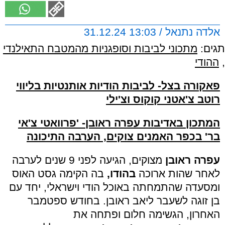
אלדה נתנאל / 13:03 31.12.24
תגים:
מתכוני לביבות וסופגניות מהמטבח התאילנדי
,
ההודי
פאקורה בצל- לביבות הודיות אותנטיות בליווי
רוטב צ'אטני קוקוס וצ'ילי
ה
מתכון
באדיבות עפרה ראובן
-
'פרוואטי צ'אי
בר' בכפר האמנים צוקים, הערבה התיכונה
עפרה ראובן
מצוקים, הגיעה לפני 9 שנים לערבה
לאחר שהות ארוכה
בהודו,
בה הקימה גסט האוס
ומסעדה שהתמחתה באוכל הודי וישראלי, יחד עם
בן זוגה לשעבר ליאב ראובן. בחודש ספטמבר
האחרון, הגשימה חלום ופתחה את