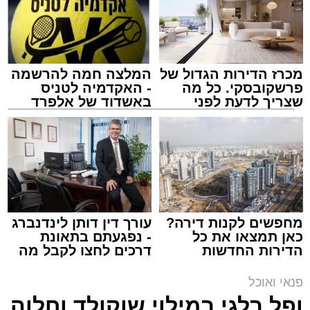
מכרז הדירות הגדול של
המלצה חמה להרשמה
פרשקובסקי. כל מה
- האקדמיה לטניס
שצריך לדעת לפני
באשדוד של אלפרד
שמגישים הצעה לדירה
קריאולנסקי - לילדים
באשדוד
ai
אלדה נתנאל / 10:21 07.08.26
תגים:
חביתת ירק
מצרכים (ל-2 מנות)
מחפשים לקנות דירה?
עורך דין דותן לינדנברג
כאן תמצאו את כל
- נפגעתם בתאונת
4 ביצים
הדירות החדשות
דרכים לחצו לקבל מה
½ פלפל אדום, חתוך לקוביות קטנות
למכירה באשדוד >>>
שמגיע לכם
½ פלפל צהוב, חתוך לקוביות קטנות
פנאי ואוכל
¼ פלפל ירוק, חתוך לקוביות קטנות
ופל בלגי במילוי שוקולד וחלוה