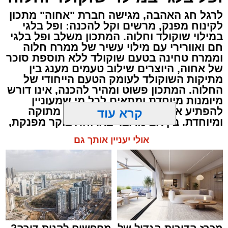
½ בצל קטן קצוץ דק (לא חובה)
לרגל חג האהבה, מגישה חברת "אחוה" מתכון
2 כפות פטרוזיליה קצוצה
לקינוח מפנק, מרשים וקל להכנה: ופל בלגי
2 כפות עירית קצוצה
במילוי שוקולד וחלוה. המתכון משלב ופל בלגי
2 כפות גבינה בולגרית מפוררת (לא חובה)
חם ואוורירי עם מילוי עשיר של ממרח חלוה
וממרח טחינה בטעם שוקולד ללא תוספת סוכר
½ כפית פפריקה מתוקה
של אחוה, היוצרים שילוב טעמים מענג בין
קורט כורכום (לצבע)
מתיקות השוקולד לעומק הטעם הייחודי של
מלח ופלפל שחור לפי הטעם
החלוה. המתכון פשוט ומהיר להכנה, אינו דורש
מיומנות מיוחדת ומתאים לכל מי שמעוניין
כפית חמאה וכפית שמן זית לטיגון
להפתיע את בן או בת הזוג במחווה מתוקה
קרא עוד
אופן ההכנה
ומיוחדת. בין אם מדובר בארוחת בוקר מפנקת,
קינוח לארוחה רומנטית או פינוק זוגי בסוף
אולי יעניין אותך גם
היום, הוופל הבלגי בטעם שוקולד וחלוה יהפוך
כל רגע לחגיגה של אהבה. ט"ו באב שמח!