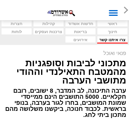
ראשי
חדשות אשדוד
קהילות
חצרות
חינוך
בריאות
צרכנות ועסקים
לוחות
צרו איתנו קשר
אירועים
פנאי ואוכל
מתכוני לביבות וסופגניות
מהמטבח התאילנדי וההודי
מתושבי הערבה
ערבה התיכונה, לב המדבר, 8 ישובים, רובם
חקלאיים. 5000 התושבים הינם ממייסדי
שמונת המושבים, בחרו לגור בערבה, בנופי
בראשית. לכבוד חנוכה, ביקשנו משלושה מהם
מתכון ביתי לחג.