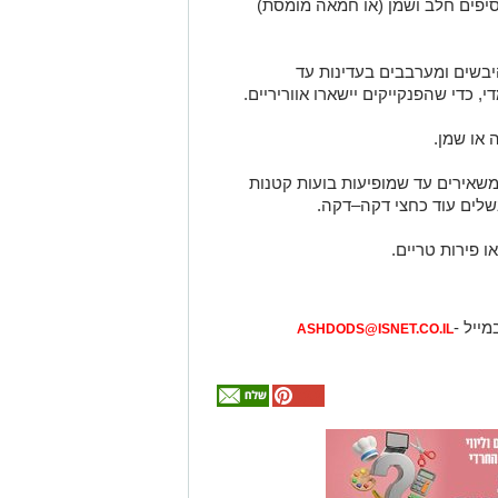
יפים חלב ושמן (או חמאה מומסת)
יבשים ומערבבים בעדינות עד
 כדי שהפנקייקים יישארו אווריריים.
או שמן.
שאירים עד שמופיעות בועות קטנות
שלים עוד כחצי דקה–דקה.
ו פירות טריים.
מייל -
ASHDODS@ISNET.CO.IL
אולי
יעניין
אותך
גם