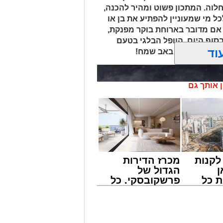
לוה. המתכון פשוט ומהיר להכנה,
ל מי שמעוניין להפתיע את בן או
 אם מדובר בארוחת בוקר מפנקת,
 בסוף היום, הוופל הבלגי בטעם
וד
של אהבה. ט"ו באב שמח!
ן אותך גם
קנות
מכרז הדירות
ן
הגדול של
 כל
פרשקובסקי. כל
חדשות
מה שצריך לדעת
אשדוד
לפני שמגישים
הצעה לדירה
באשדוד