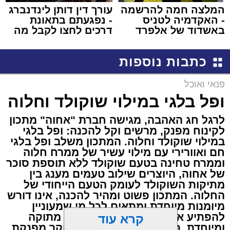
המלצה חמה להרשמה
עורך דין דותן לינדנברג
- האקדמיה לטניס
- נפגעתם בתאונת
באשדוד של אלפרד
דרכים לחצו לקבל מה
קריאולנסקי - לילדים
שמגיע לכם
כתבות נוספות
פנאי ואוכל
ופל בלגי במילוי שוקולד וחלוה
לרגל חג האהבה, מגישה חברת "אחוה" מתכון
לקינוח מפנק, מרשים וקל להכנה: ופל בלגי
במילוי שוקולד וחלוה. המתכון משלב ופל בלגי
חם ואוורירי עם מילוי עשיר של ממרח חלוה
וממרח טחינה בטעם שוקולד ללא תוספת סוכר
של אחוה, היוצרים שילוב טעמים מענג בין
מתיקות השוקולד לעומק הטעם הייחודי של
החלוה. המתכון פשוט ומהיר להכנה, אינו דורש
מיומנות מיוחדת ומתאים לכל מי שמעוניין
להפתיע את בן או בת הזוג במחווה מתוקה
קרא עוד
ומיוחדת. בין אם מדובר בארוחת בוקר מפנקת,