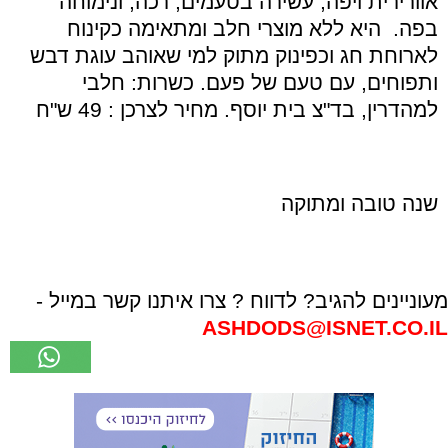
אוורירית ויפה, עשירה בטעמים, רכה, ונימוחה
בפה. היא ללא מוצרי חלב ומתאימה כקינוח
לארוחת חג וכפינוק מתוק למי שאוהב עוגת דבש
ותפוחים, עם טעם של פעם. כשרות: חלבי
למהדרין, בד"צ בית יוסף. מחיר לצרכן : 49 ש"ח
שנה טובה ומתוקה
מעוניינים להגיב? לדווח ? צרו איתנו קשר במייל -
ASHDODS@ISNET.CO.IL