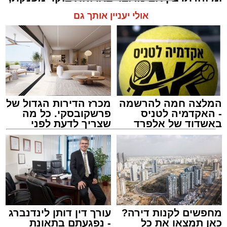
קינוח לארוחה רומנטית או פינוק זוגי בסוף
אולי יעניין אותך גם
היום, הוופל הבלגי בטעם שוקולד וחלוה יהפוך
כל רגע לחגיגה של אהבה. ט"ו באב שמח!
המלצה חמה להרשמה
מכרז הדירות הגדול של
- האקדמיה לטניס
פרשקובסקי. כל מה
באשדוד של אלפרד
שצריך לדעת לפני
קריאולנסקי - לילדים
שמגישים הצעה לדירה
באשדוד
מחפשים לקנות דירה?
עורך דין דותן לינדנברג
כאן תמצאו את כל
- נפגעתם בתאונת