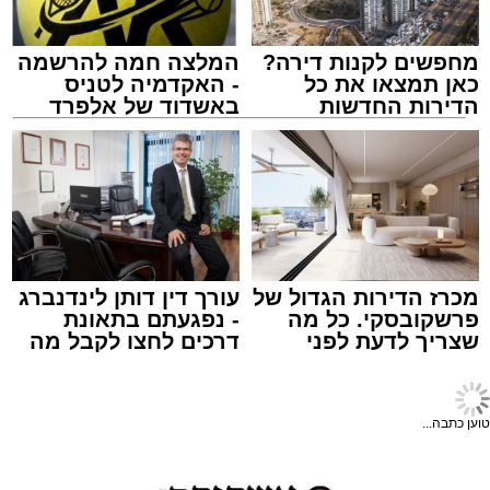
מחפשים לקנות דירה?
המלצה חמה להרשמה
כאן תמצאו את כל
- האקדמיה לטניס
הדירות החדשות
באשדוד של אלפרד
למכירה באשדוד >>>
קריאולנסקי - לילדים
chatgpt
1 כף סוכר
מערכת האתר / 09:33 23.07.26
1 כפית תמצית וניל
1/4 כוס שמן (או חמאה מומסת)
מכרז הדירות הגדול של
עורך דין דותן לינדנברג
פרשקובסקי. כל מה
- נפגעתם בתאונת
1 כוס חלב
שצריך לדעת לפני
דרכים לחצו לקבל מה
תגים:
פאי לימון אמריקאי מפורסם
שמגישים הצעה לדירה
שמגיע לכם
1 כף אבקת אפייה
באשדוד
מצרכים
קורט מלח
טוען כתבה...
לתחתית