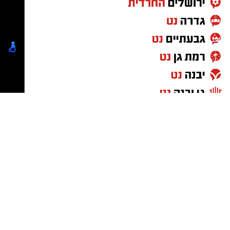
פחית (400 גרם) חלב מרוכז ממותק
קלות. יוצקים שכבה של בלילה לתוך תבנית
4 חלמונים
הוופל. סוגרים את המכשיר ואופים למשך כ-4
½ כוס מיץ לימון טרי
דקות עד הזהבה ופריכות.
2 כפות מיץ ליים (אפשר להחליף בעוד מיץ
מכינים את המילוי: שמים בשתי שקיות זילוף
לימון)
ממרח חלוה וממרח טחינה בטעם שוקולד
קורט מלח
ללא סוכר. מזלפים קוביית וופל עם ממרח
לקישוט
חלוה וקובייה עם ממרח השוקולד, בצורת
1 כוס שמנת מתוקה להקצפה
דמקה.
¼ כוס אבקת סוכר
מסדרים את הוופלים בצלחת ומגישים חם עם
כפית תמצית וניל
כדור גלידת וניל וזילוף של הממרחים מעל
גרידת לימון וליים
כדור הגלידה.
אופן ההכנה
חממו תנור ל־180 מעלות.
מעוניינים להגיב? לדווח ? צרו איתנו קשר במייל -
טחנו את הקרקרים לפירורים דקים.
ASHDODS@ISNET.CO.IL
ערבבו עם הסוכר והחמאה עד לקבלת
תערובת לחה.