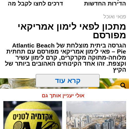
ופל בלגי במילוי שוקולד וחלוה צילום הדס ניצן
הדירות החדשות
דרכים לחצו לקבל מה
למכירה באשדוד >>>
שמגיע לכם
אלדה נתנאל / 09:09 26.07.26
פנאי ואוכל
מתכון לפאי לימון אמריקאי
מפורסם
הגרסה ביתית מוצלחת של Atlantic Beach
Pie – פאי לימון אמריקאי מפורסם עם תחתית
תגים:
ופל בלגי במילוי שוקולד וחלוה
מלוחה-מתוקה מקרקרים, קרם לימון עשיר
וקצפת. זהו אחד הקינוחים האהובים ביותר של
מצרכים (לכ-4 ופלים גדולים
):
הקיץ
1 ו-1/2 כוסות קמח
קרא עוד
2 ביצים
אולי יעניין אותך גם