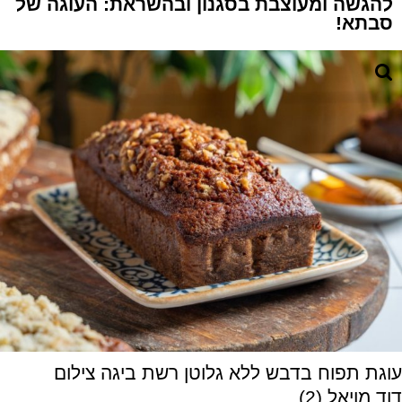
להגשה ומעוצבת בסגנון ובהשראת: העוגה של
סבתא!
עוגת תפוח בדבש ללא גלוטן רשת ביגה צילום
דוד מויאל (2)