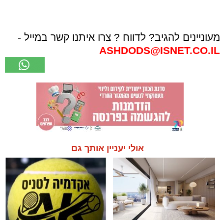
מעוניינים להגיב? לדווח ? צרו איתנו קשר במייל -
ASHDODS@ISNET.CO.IL
אולי יעניין אותך גם