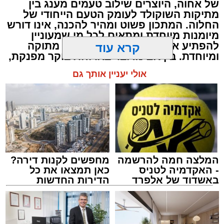
של אחוה, היוצרים שילוב טעמים מענג בין
קורט כורכום (לצבע)
מתיקות השוקולד לעומק הטעם הייחודי של
מלח ופלפל שחור לפי הטעם
החלוה. המתכון פשוט ומהיר להכנה, אינו דורש
מיומנות מיוחדת ומתאים לכל מי שמעוניין
כפית חמאה וכפית שמן זית לטיגון
להפתיע את בן או בת הזוג במחווה מתוקה
קרא עוד
אופן ההכנה
ומיוחדת. בין אם מדובר בארוחת בוקר מפנקת,
קינוח לארוחה רומנטית או פינוק זוגי בסוף
אולי יעניין אותך גם
היום, הוופל הבלגי בטעם שוקולד וחלוה יהפוך
כל רגע לחגיגה של אהבה. ט"ו באב שמח!
המלצה חמה להרשמה
מחפשים לקנות דירה?
- האקדמיה לטניס
כאן תמצאו את כל
באשדוד של אלפרד
הדירות החדשות
קריאולנסקי - לילדים
למכירה באשדוד >>>
מחממים מחבת עם שמן הזית והחמאה.