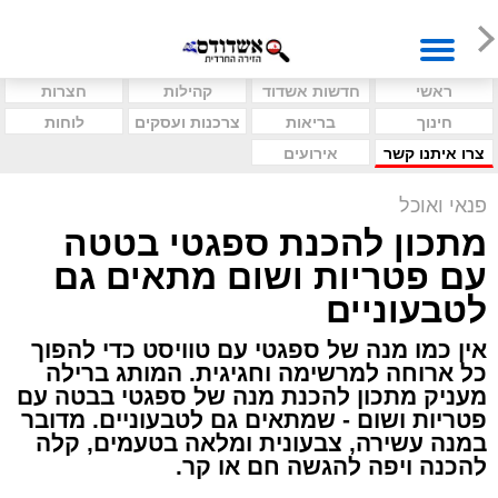
ראשי
חדשות אשדוד
קהילות
חצרות
חינוך
בריאות
צרכנות ועסקים
לוחות
צרו איתנו קשר
אירועים
פנאי ואוכל
מתכון להכנת ספגטי בטטה
עם פטריות ושום מתאים גם
לטבעוניים
אין כמו מנה של ספגטי עם טוויסט כדי להפוך
כל ארוחה למרשימה וחגיגית. המותג ברילה
מעניק מתכון להכנת מנה של ספגטי בבטה עם
פטריות ושום - שמתאים גם לטבעוניים. מדובר
במנה עשירה, צבעונית ומלאה בטעמים, קלה
להכנה ויפה להגשה חם או קר.