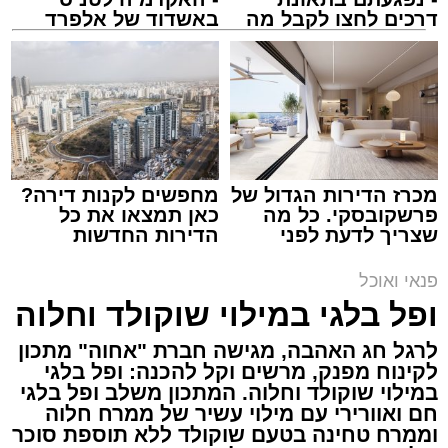
דרכים לחצו לקבל מה
באשדוד של אלפרד
שמגיע לכם
קריאולנסקי - לילדים
ai
אלדה נתנאל / 10:21 07.08.26
תגים:
חביתת ירק
מצרכים (ל-2 מנות)
מכרז הדירות הגדול של
מחפשים לקנות דירה?
פרשקובסקי. כל מה
כאן תמצאו את כל
4 ביצים
שצריך לדעת לפני
הדירות החדשות
½ פלפל אדום, חתוך לקוביות קטנות
שמגישים הצעה לדירה
למכירה באשדוד >>>
באשדוד
½ פלפל צהוב, חתוך לקוביות קטנות
פנאי ואוכל
¼ פלפל ירוק, חתוך לקוביות קטנות
ופל בלגי במילוי שוקולד וחלוה
½ בצל קטן קצוץ דק (לא חובה)
לרגל חג האהבה, מגישה חברת "אחוה" מתכון
2 כפות פטרוזיליה קצוצה
לקינוח מפנק, מרשים וקל להכנה: ופל בלגי
2 כפות עירית קצוצה
במילוי שוקולד וחלוה. המתכון משלב ופל בלגי
2 כפות גבינה בולגרית מפוררת (לא חובה)
חם ואוורירי עם מילוי עשיר של ממרח חלוה
וממרח טחינה בטעם שוקולד ללא תוספת סוכר
½ כפית פפריקה מתוקה