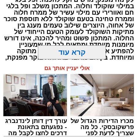
2 כפות עירית קצוצה
במילוי שוקולד וחלוה. המתכון משלב ופל בלגי
2 כפות גבינה בולגרית מפוררת (לא חובה)
חם ואוורירי עם מילוי עשיר של ממרח חלוה
וממרח טחינה בטעם שוקולד ללא תוספת סוכר
½ כפית פפריקה מתוקה
של אחוה, היוצרים שילוב טעמים מענג בין
קורט כורכום (לצבע)
מתיקות השוקולד לעומק הטעם הייחודי של
מלח ופלפל שחור לפי הטעם
החלוה. המתכון פשוט ומהיר להכנה, אינו דורש
מיומנות מיוחדת ומתאים לכל מי שמעוניין
כפית חמאה וכפית שמן זית לטיגון
להפתיע את בן או בת הזוג במחווה מתוקה
קרא עוד
אופן ההכנה
ומיוחדת. בין אם מדובר בארוחת בוקר מפנקת,
קינוח לארוחה רומנטית או פינוק זוגי בסוף
אולי יעניין אותך גם
היום, הוופל הבלגי בטעם שוקולד וחלוה יהפוך
כל רגע לחגיגה של אהבה. ט"ו באב שמח!
מכרז הדירות הגדול של
עורך דין דותן לינדנברג
פרשקובסקי. כל מה
- נפגעתם בתאונת
שצריך לדעת לפני
דרכים לחצו לקבל מה