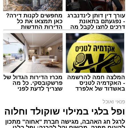
עורך דין דותן לינדנברג
מחפשים לקנות דירה?
- נפגעתם בתאונת
כאן תמצאו את כל
דרכים לחצו לקבל מה
הדירות החדשות
שמגיע לכם
למכירה באשדוד >>>
ai
אלדה נתנאל / 10:21 07.08.26
תגים:
חביתת ירק
מצרכים (ל-2 מנות)
המלצה חמה להרשמה
מכרז הדירות הגדול של
- האקדמיה לטניס
פרשקובסקי. כל מה
4 ביצים
באשדוד של אלפרד
שצריך לדעת לפני
½ פלפל אדום, חתוך לקוביות קטנות
קריאולנסקי - לילדים
שמגישים הצעה לדירה
באשדוד
½ פלפל צהוב, חתוך לקוביות קטנות
פנאי ואוכל
¼ פלפל ירוק, חתוך לקוביות קטנות
ופל בלגי במילוי שוקולד וחלוה
½ בצל קטן קצוץ דק (לא חובה)
לרגל חג האהבה, מגישה חברת "אחוה" מתכון
2 כפות פטרוזיליה קצוצה
לקינוח מפנק, מרשים וקל להכנה: ופל בלגי