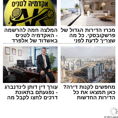
מכרז הדירות הגדול של
המלצה חמה להרשמה
פרשקובסקי. כל מה
- האקדמיה לטניס
שצריך לדעת לפני
באשדוד של אלפרד
שמגישים הצעה לדירה
קריאולנסקי - לילדים
באשדוד
chatgpt
1 כף סוכר
מערכת האתר / 09:33 23.07.26
1 כפית תמצית וניל
1/4 כוס שמן (או חמאה מומסת)
מחפשים לקנות דירה?
עורך דין דותן לינדנברג
כאן תמצאו את כל
- נפגעתם בתאונת
1 כוס חלב
הדירות החדשות
דרכים לחצו לקבל מה
תגים:
פאי לימון אמריקאי מפורסם
למכירה באשדוד >>>
שמגיע לכם
1 כף אבקת אפייה