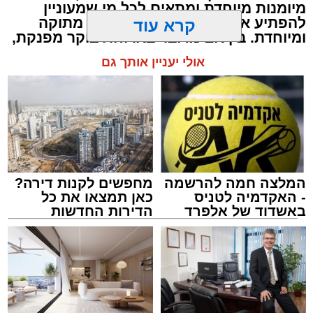
מיומנות מיוחדת ומתאים לכל מי שמעוניין
להפתיע את בן או בת הזוג במחווה מתוקה
קרא עוד
ומיוחדת. בין אם מדובר בארוחת בוקר מפנקת,
קינוח לארוחה רומנטית או פינוק זוגי בסוף
אולי יעניין אותך גם
היום, הוופל הבלגי בטעם שוקולד וחלוה יהפוך
כל רגע לחגיגה של אהבה. ט"ו באב שמח!
המלצה חמה להרשמה
מחפשים לקנות דירה?
- האקדמיה לטניס
כאן תמצאו את כל
באשדוד של אלפרד
הדירות החדשות
קריאולנסקי - לילדים
למכירה באשדוד >>>