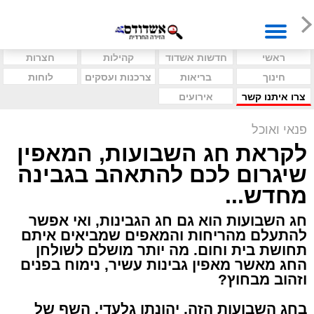
ראשי
חדשות אשדוד
קהילות
חצרות
חינוך
בריאות
צרכנות ועסקים
לוחות
צרו איתנו קשר
אירועים
פנאי ואוכל
לקראת חג השבועות, המאפין
שיגרום לכם להתאהב בגבינה
מחדש...
חג השבועות הוא גם חג הגבינות, ואי אפשר
להתעלם מהריחות והמאפים שמביאים איתם
תחושת בית וחום. מה יותר מושלם לשולחן
החג מאשר מאפין גבינות עשיר, נימוח בפנים
וזהוב מבחוץ?
בחג השבועות הזה, יהונתן גלעדי, השף של