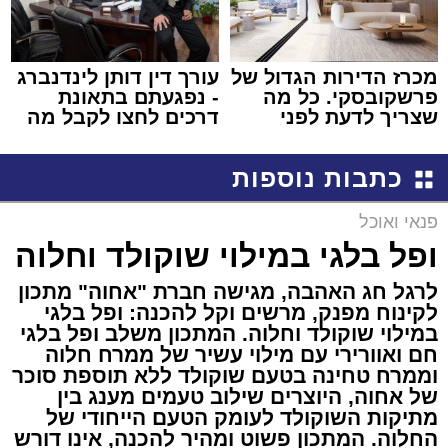
מכרז הדירות הגדול של
עורך דין דותן לינדנברג
פרשקובסקי. כל מה
- נפגעתם בתאונת
שצריך לדעת לפני
דרכים לחצו לקבל מה
שמגישים הצעה לדירה
שמגיע לכם
באשדוד
כתבות נוספות
פנאי ואוכל
ופל בלגי במילוי שוקולד וחלוה
לרגל חג האהבה, מגישה חברת "אחוה" מתכון
לקינוח מפנק, מרשים וקל להכנה: ופל בלגי
במילוי שוקולד וחלוה. המתכון משלב ופל בלגי
חם ואוורירי עם מילוי עשיר של ממרח חלוה
וממרח טחינה בטעם שוקולד ללא תוספת סוכר
של אחוה, היוצרים שילוב טעמים מענג בין
מתיקות השוקולד לעומק הטעם הייחודי של
החלוה. המתכון פשוט ומהיר להכנה, אינו דורש