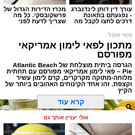
עורך דין דותן לינדנברג
מכרז הדירות הגדול של
- נפגעתם בתאונת
פרשקובסקי. כל מה
ופל בלגי במילוי שוקולד וחלוה צילום הדס ניצן
דרכים לחצו לקבל מה
שצריך לדעת לפני
שמגיע לכם
שמגישים הצעה לדירה
אלדה נתנאל / 09:09 26.07.26
באשדוד
פנאי ואוכל
מתכון לפאי לימון אמריקאי
מפורסם
הגרסה ביתית מוצלחת של Atlantic Beach
Pie – פאי לימון אמריקאי מפורסם עם תחתית
תגים:
ופל בלגי במילוי שוקולד וחלוה
מלוחה-מתוקה מקרקרים, קרם לימון עשיר
וקצפת. זהו אחד הקינוחים האהובים ביותר של
מצרכים (לכ-4 ופלים גדולים
):
הקיץ
1 ו-1/2 כוסות קמח
קרא עוד
2 ביצים
אולי יעניין אותך גם