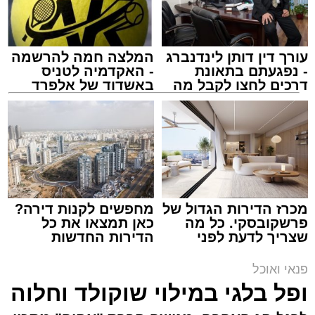
עורך דין דותן לינדנברג
המלצה חמה להרשמה
- נפגעתם בתאונת
- האקדמיה לטניס
דרכים לחצו לקבל מה
באשדוד של אלפרד
שמגיע לכם
קריאולנסקי - לילדים
ai
אלדה נתנאל / 10:21 07.08.26
תגים:
חביתת ירק
מצרכים (ל-2 מנות)
מכרז הדירות הגדול של
מחפשים לקנות דירה?
פרשקובסקי. כל מה
כאן תמצאו את כל
4 ביצים
שצריך לדעת לפני
הדירות החדשות
½ פלפל אדום, חתוך לקוביות קטנות
שמגישים הצעה לדירה
למכירה באשדוד >>>
באשדוד
½ פלפל צהוב, חתוך לקוביות קטנות
פנאי ואוכל
¼ פלפל ירוק, חתוך לקוביות קטנות
ופל בלגי במילוי שוקולד וחלוה
½ בצל קטן קצוץ דק (לא חובה)