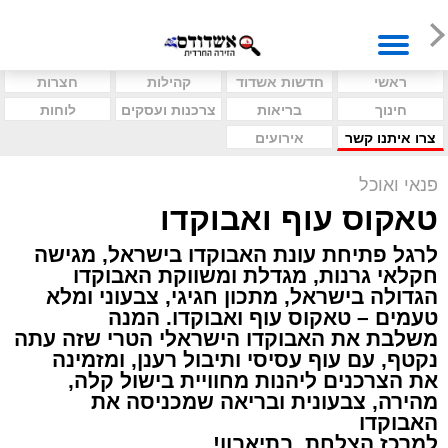
ראשי
חדשות אשדוד
קהילות
חצרות
חינוך
בריאות
צרכנות ועסקים
לוחות
צרו איתנו קשר
אירועים
פנאי ואוכל
טאקוס עוף ואבוקדו
לרגל פתיחת עונת האבוקדו בישראל, מגישה
חקלאי גרנות, מגדלת ומשווקת האבוקדו
הגדולה בישראל, מתכון חגיגי, צבעוני ומלא
טעמים – טאקוס עוף ואבוקדו. המנה
משלבת את האבוקדו הישראלי הטרי שזה עתה
נקטף, עם עוף עסיסי ותיבול רענן, ומזמינה
את הצרכנים ליהנות מחוויית בישול קלה,
מהירה, צבעונית ובריאה שמכניסה את
האבוקדו
למרכז הצלחת. בתיאבון!