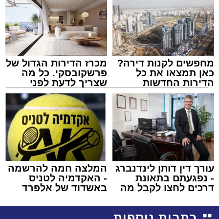
מחפשים לקנות דירה?
מכרז הדירות הגדול של
כאן תמצאו את כל
פרשקובסקי. כל מה
הדירות החדשות
שצריך לדעת לפני
למכירה באשדוד >>>
שמגישים הצעה לדירה
באשדוד
עורך דין דותן לינדנברג
המלצה חמה להרשמה
- נפגעתם בתאונת
- האקדמיה לטניס
דרכים לחצו לקבל מה
באשדוד של אלפרד
שמגיע לכם
קריאולנסקי - לילדים
כתבות נוספות