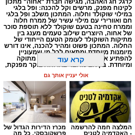
לרגל חג האהבה, מגישה חברת "אחוה" מתכון
2 כפות פטרוזיליה קצוצה
לקינוח מפנק, מרשים וקל להכנה: ופל בלגי
2 כפות עירית קצוצה
במילוי שוקולד וחלוה. המתכון משלב ופל בלגי
2 כפות גבינה בולגרית מפוררת (לא חובה)
חם ואוורירי עם מילוי עשיר של ממרח חלוה
וממרח טחינה בטעם שוקולד ללא תוספת סוכר
½ כפית פפריקה מתוקה
של אחוה, היוצרים שילוב טעמים מענג בין
קורט כורכום (לצבע)
מתיקות השוקולד לעומק הטעם הייחודי של
מלח ופלפל שחור לפי הטעם
החלוה. המתכון פשוט ומהיר להכנה, אינו דורש
מיומנות מיוחדת ומתאים לכל מי שמעוניין
כפית חמאה וכפית שמן זית לטיגון
להפתיע את בן או בת הזוג במחווה מתוקה
קרא עוד
אופן ההכנה
ומיוחדת. בין אם מדובר בארוחת בוקר מפנקת,
קינוח לארוחה רומנטית או פינוק זוגי בסוף
אולי יעניין אותך גם
היום, הוופל הבלגי בטעם שוקולד וחלוה יהפוך
כל רגע לחגיגה של אהבה. ט"ו באב שמח!
המלצה חמה להרשמה
מכרז הדירות הגדול של
- האקדמיה לטניס
פרשקובסקי. כל מה