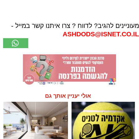
מעוניינים להגיב? לדווח ? צרו איתנו קשר במייל -
ASHDODS@ISNET.CO.IL
אולי יעניין אותך גם