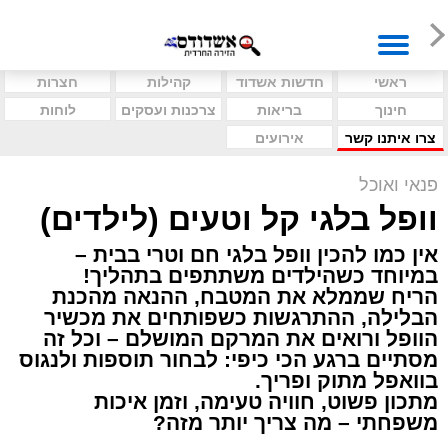
ראשי
חדשות אשדוד
קהילות
חצרות
חינוך
בריאות
צרכנות ועסקים
לוחות
צרו איתנו קשר
אירועים
פנאי ואוכל
וופל בלגי קל וטעים (לילדים)
אין כמו להכין וופל בלגי חם וטרי בבית –
במיוחד כשהילדים משתתפים בתהליך!
הריח שממלא את המטבח, ההנאה מהכנת
הבלילה, ההתרגשות כשפותחים את מכשיר
הוופל ורואים את המרקם המושלם – וכל זה
מסתיים ברגע הכי כיפי: לבחור תוספות ולנגוס
בוואפל מתוק ופריך.
מתכון פשוט, חוויה טעימה, וזמן איכות
משפחתי – מה צריך יותר מזה?