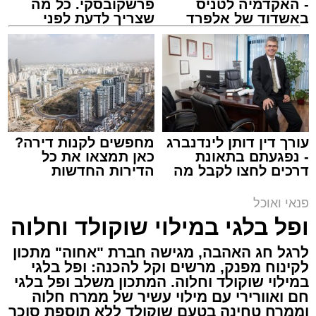
- האקדמיה לטניס
פרשקובסקי. כל מה
באשדוד של אלפרד
שצריך לדעת לפני
קריאולנסקי - לילדים
שמגישים הצעה לדירה
באשדוד
ai
אלדה נתנאל / 10:21 07.08.26
תגים:
חביתת ירק
מצרכים (ל-2 מנות)
עורך דין דותן לינדנברג
מחפשים לקנות דירה?
- נפגעתם בתאונת
כאן תמצאו את כל
4 ביצים
דרכים לחצו לקבל מה
הדירות החדשות
½ פלפל אדום, חתוך לקוביות קטנות
שמגיע לכם
למכירה באשדוד >>>
½ פלפל צהוב, חתוך לקוביות קטנות
פנאי ואוכל
¼ פלפל ירוק, חתוך לקוביות קטנות
ופל בלגי במילוי שוקולד וחלוה
½ בצל קטן קצוץ דק (לא חובה)
לרגל חג האהבה, מגישה חברת "אחוה" מתכון
2 כפות פטרוזיליה קצוצה
לקינוח מפנק, מרשים וקל להכנה: ופל בלגי
2 כפות עירית קצוצה
במילוי שוקולד וחלוה. המתכון משלב ופל בלגי
2 כפות גבינה בולגרית מפוררת (לא חובה)
חם ואוורירי עם מילוי עשיר של ממרח חלוה
וממרח טחינה בטעם שוקולד ללא תוספת סוכר
½ כפית פפריקה מתוקה