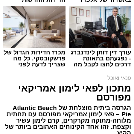
קריאולנסקי - לילדים
למכירה באשדוד >>>
עורך דין דותן לינדנברג
מכרז הדירות הגדול של
- נפגעתם בתאונת
פרשקובסקי. כל מה
ופל בלגי במילוי שוקולד וחלוה צילום הדס ניצן
דרכים לחצו לקבל מה
שצריך לדעת לפני
שמגיע לכם
שמגישים הצעה לדירה
אלדה נתנאל / 09:09 26.07.26
באשדוד
פנאי ואוכל
מתכון לפאי לימון אמריקאי
מפורסם
הגרסה ביתית מוצלחת של Atlantic Beach
Pie – פאי לימון אמריקאי מפורסם עם תחתית
תגים:
ופל בלגי במילוי שוקולד וחלוה
מלוחה-מתוקה מקרקרים, קרם לימון עשיר
וקצפת. זהו אחד הקינוחים האהובים ביותר של
מצרכים (לכ-4 ופלים גדולים
):
הקיץ