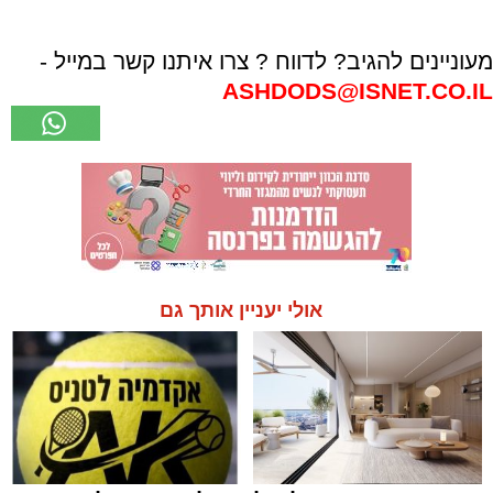
מעוניינים להגיב? לדווח ? צרו איתנו קשר במייל -
ASHDODS@ISNET.CO.IL
אולי יעניין אותך גם