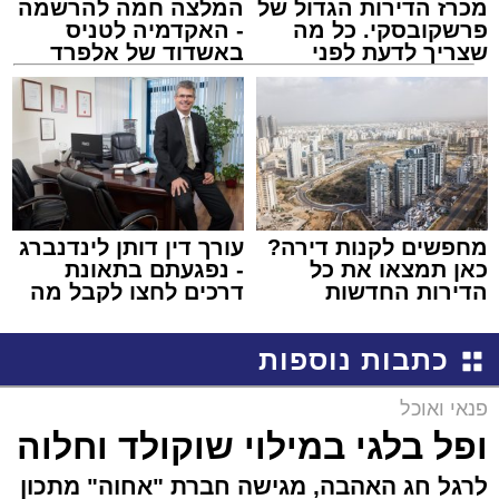
מכרז הדירות הגדול של
המלצה חמה להרשמה
פרשקובסקי. כל מה
- האקדמיה לטניס
שצריך לדעת לפני
באשדוד של אלפרד
שמגישים הצעה לדירה
קריאולנסקי - לילדים
באשדוד
מחפשים לקנות דירה?
עורך דין דותן לינדנברג
כאן תמצאו את כל
- נפגעתם בתאונת
הדירות החדשות
דרכים לחצו לקבל מה
למכירה באשדוד >>>
שמגיע לכם
כתבות נוספות
פנאי ואוכל
ופל בלגי במילוי שוקולד וחלוה
לרגל חג האהבה, מגישה חברת "אחוה" מתכון