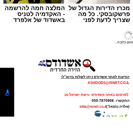
1/4 כוס שמן (או חמאה מומסת)
מכרז הדירות הגדול של
המלצה חמה להרשמה
פרשקובסקי. כל מה
- האקדמיה לטניס
1 כוס חלב
שצריך לדעת לפני
באשדוד של אלפרד
תגים:
פאי לימון אמריקאי מפורסם
שמגישים הצעה לדירה
קריאולנסקי - לילדים
1 כף אבקת אפייה
באשדוד
מצרכים
קורט מלח
טוען כתבה...
לתחתית
למילוי
:
45 קרקרים מלוחים (Saltine)
10 כפות חמאה מומסת
1/2 כוס
ממרח חלוה של "אחוה"
2 כפות סוכר
הודעות לאתר אשדודס ניתן לשלוח בדוא"ל:
ASHDODS@ISNET.CO.IL
1/2 כוס
ממרח טחינה בטעם שוקולד ללא
-
תוספת סוכר של "אחוה
"
לפרסום באתר אשדודס ורשת ישראל נט
התקשרו
-
050-7870908
אופן ההכנה
:
(אלדה נתנאל )
elda@isnet.co.il