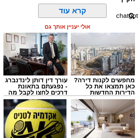
1 ו-1/2 כוסות קמח
קרא עוד
2 ביצים
אולי יעניין אותך גם
מחפשים לקנות דירה?
עורך דין דותן לינדנברג
כאן תמצאו את כל
- נפגעתם בתאונת
הדירות החדשות
דרכים לחצו לקבל מה
למכירה באשדוד >>>
שמגיע לכם
chatgpt
1 כף סוכר
מערכת האתר / 09:33 23.07.26
1 כפית תמצית וניל