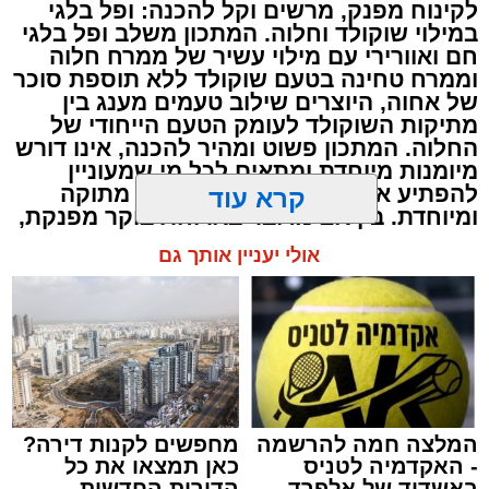
לקינוח מפנק, מרשים וקל להכנה: ופל בלגי
במילוי שוקולד וחלוה. המתכון משלב ופל בלגי
חם ואוורירי עם מילוי עשיר של ממרח חלוה
וממרח טחינה בטעם שוקולד ללא תוספת סוכר
של אחוה, היוצרים שילוב טעמים מענג בין
מתיקות השוקולד לעומק הטעם הייחודי של
החלוה. המתכון פשוט ומהיר להכנה, אינו דורש
מיומנות מיוחדת ומתאים לכל מי שמעוניין
להפתיע את בן או בת הזוג במחווה מתוקה
קרא עוד
ומיוחדת. בין אם מדובר בארוחת בוקר מפנקת,
קינוח לארוחה רומנטית או פינוק זוגי בסוף
אולי יעניין אותך גם
היום, הוופל הבלגי בטעם שוקולד וחלוה יהפוך
כל רגע לחגיגה של אהבה. ט"ו באב שמח!
המלצה חמה להרשמה
מחפשים לקנות דירה?
- האקדמיה לטניס
כאן תמצאו את כל
באשדוד של אלפרד
הדירות החדשות