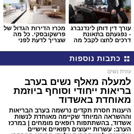
עורך דין דותן לינדנברג
מכרז הדירות הגדול של
- נפגעתם בתאונת
פרשקובסקי. כל מה
דרכים לחצו לקבל מה
שצריך לדעת לפני
שמגיע לכם
שמגישים הצעה לדירה
באשדוד
כתבות נוספות
עזרת נשים
למעלה מאלף נשים בערב
בריאות ייחודי וסוחף ביוזמת
מאוחדת באשדוד
היענות חסרת תקדים נרשמה בערב הבריאות
וההשראה המיוחד שקיימה מאוחדת לנשות
אשדוד, בהשתתפות רופאים מומחים | במרכז
הערב: עשרות ייעוצים רפואיים אישיים