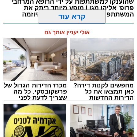
שהוענקו למשתתפות על ידי הרופא המרחבי
פרופ' אליהו מגן | מופע מיוחד ריתק את
המשתתפות שהודו למאוחדת על היוזמה
קרא עוד
מערכת האתר / 23:39 20.06.26
אולי יעניין אותך גם
תגים:
נשים
,
אשדוד
,
מאוחדת
מחפשים לקנות דירה?
מכרז הדירות הגדול של
כאן תמצאו את כל
פרשקובסקי. כל מה
הדירות החדשות
שצריך לדעת לפני
למכירה באשדוד >>>
שמגישים הצעה לדירה
באשדוד