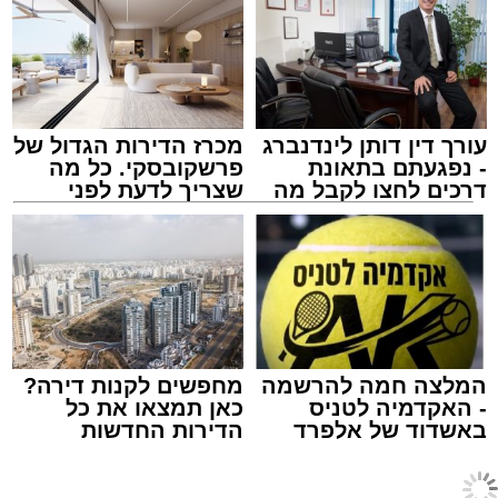
קהילתית מעצימה.
עורך דין דותן לינדנברג
מכרז הדירות הגדול של
- נפגעתם בתאונת
פרשקובסקי. כל מה
דרכים לחצו לקבל מה
שצריך לדעת לפני
שמגיע לכם
שמגישים הצעה לדירה
באשדוד
צילום: שלומי כהן
חלק מרכזי ומבוקש במיוחד במהלך הערב נרשם
סביב נוכחותו של הרופא המרחבי, פרופ' אליהו
מערכת האתר / 11:57 17.06.26
מגן, מומחה בעל שם עולמי ברפואת אלרגיה.
המלצה חמה להרשמה
מחפשים לקנות דירה?
- האקדמיה לטניס
כאן תמצאו את כל
פרופ' מגן, אשר שימש גם כראש המחלקה לרפואה
באשדוד של אלפרד
הדירות החדשות
פנימית א' במרכז הרפואי אסותא אשדוד הינו
קריאולנסקי - לילדים
למכירה באשדוד >>>