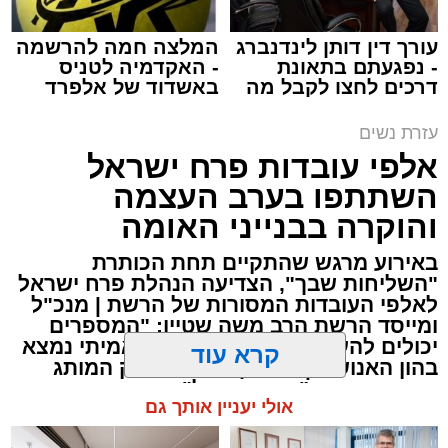
עורך דין דותן לינדנברג
המלצה חמה להרשמה
- נפגעתם בתאונת
- האקדמיה לטניס
דרכים לחצו לקבל מה
באשדוד של אלפרד
שמגיע לכם
קריאולנסקי - לילדים
עזרת נשים
אלפי עובדות פרח ישראל
פרופ' מגן אליהו
השתתפו בערב העצמה
והוקרה בבנייני האומה
היענות חסרת תקדים ונוכחות מרשימה של למעלה
מ-1,000 נשים נרשמו בערב הבריאות וההשראה
באירוע מרגש שהתקיים תחת הכותרת
המיוחד שארגנה קופת החולים 'מאוחדת' עבור
"השליחות שבך", הצדיעה הנהלת פרח ישראל
לאלפי העובדות המסורות של הרשת | מנכ"ל
לקוחותיה באשדוד.
ומייסד הרשת הרב משה שטיין: "המספרים
יכולים להעיד על גודל - הסיפור האמיתי נמצא
האירוע הייחודי, שעמד בסימן "הפעם את המרכז",
בהון האנושי" | במהלך הערב הושק המותג
נערך באולם של סמינר גור ברחוב רבי טרפון בעיר,
הארצי החדש "פרח ישראל"
קרא עוד
והציע לנשות אשדוד שילוב מרתק של תוכן רפואי
מקצועי, כלים לשמירה על הבריאות וחוויה
אולי יעניין אותך גם