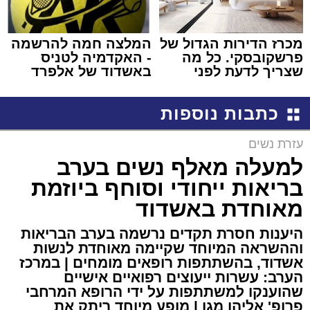
מכרז הדירות הגדול של
המלצה חמה להרשמה
פרשקובסקי. כל מה
- האקדמיה לטניס
שצריך לדעת לפני
באשדוד של אלפרד
שמגישים הצעה לדירה
קריאולנסקי - לילדים
באשדוד
כתבות נוספות
עזרת נשים
למעלה מאלף נשים בערב
בריאות ייחודי וסוחף ביוזמת
מאוחדת באשדוד
היענות חסרת תקדים נרשמה בערב הבריאות
וההשראה המיוחד שקיימה מאוחדת לנשות
אשדוד, בהשתתפות רופאים מומחים | במרכז
הערב: עשרות ייעוצים רפואיים אישיים
שהוענקו למשתתפות על ידי הרופא המרחבי
פרופ' אליהו מגן | מופע מיוחד ריתק את