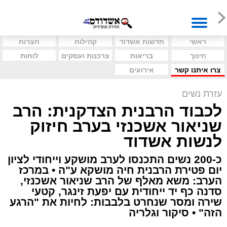
ראשי
חדשות אשדוד
קהילות
חצרות
חינוך
בריאות
צרכנות ועסקים
לוחות
צרו איתנו קשר
אירועים
עזרת נשים
לכבוד הרבנית הצדקנית: הרב
שניאור אשכנזי בערב חיזוק
לנשות אשדוד
כ-200 נשים התכנסו לערב מושקע וייחודי לציון
יום פטירת הרבנית חיה מושקא ע"ה • במרכז
הערב: משא מאלף של הרב שניאור אשכנזי,
סדנה כף יד ייחודית עם יפעת זינגר, קטעי
שירה ומסר שנחרט בלבבות: לחיות את "הרגע
הזה" • סיקור וגלריה