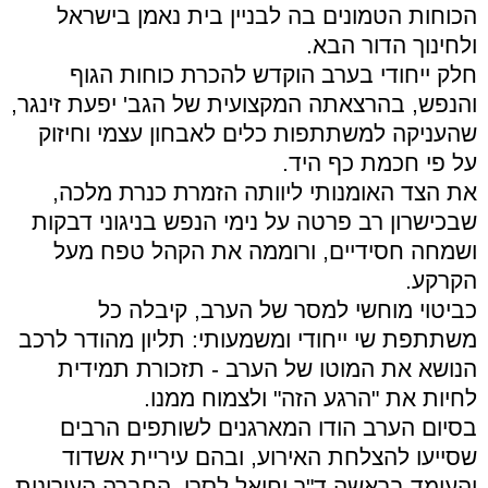
הכוחות הטמונים בה לבניין בית נאמן בישראל
ולחינוך הדור הבא.
חלק ייחודי בערב הוקדש להכרת כוחות הגוף
והנפש, בהרצאתה המקצועית של הגב' יפעת זינגר,
שהעניקה למשתתפות כלים לאבחון עצמי וחיזוק
על פי חכמת כף היד.
את הצד האומנותי ליוותה הזמרת כנרת מלכה,
שבכישרון רב פרטה על נימי הנפש בניגוני דבקות
ושמחה חסידיים, ורוממה את הקהל טפח מעל
הקרקע.
כביטוי מוחשי למסר של הערב, קיבלה כל
משתתפת שי ייחודי ומשמעותי: תליון מהודר לרכב
הנושא את המוטו של הערב - תזכורת תמידית
לחיות את "הרגע הזה" ולצמוח ממנו.
בסיום הערב הודו המארגנים לשותפים הרבים
שסייעו להצלחת האירוע, ובהם עיריית אשדוד
והעומד בראשה ד"ר יחיאל לסרי, החברה העירונית