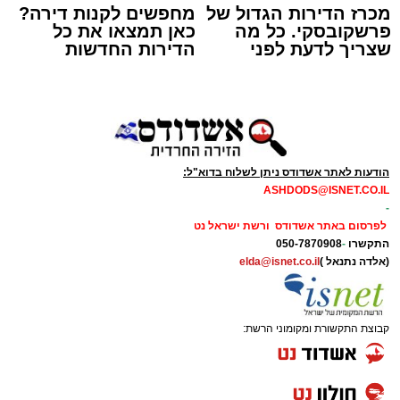
מכרז הדירות הגדול של
מחפשים לקנות דירה?
פרשקובסקי. כל מה
כאן תמצאו את כל
שצריך לדעת לפני
הדירות החדשות
שמגישים הצעה לדירה
למכירה באשדוד >>>
באשדוד
פרופ' מגן אליהו
היענות חסרת תקדים ונוכחות מרשימה של למעלה
הודעות לאתר אשדודס ניתן לשלוח בדוא"ל:
ASHDODS@ISNET.CO.IL
מ-1,000 נשים נרשמו בערב הבריאות וההשראה
-
המיוחד שארגנה קופת החולים 'מאוחדת' עבור
לפרסום באתר אשדודס ורשת ישראל נט
התקשרו
-
050-7870908
לקוחותיה באשדוד.
(אלדה נתנאל )
elda@isnet.co.il
האירוע הייחודי, שעמד בסימן "הפעם את המרכז",
נערך באולם של סמינר גור ברחוב רבי טרפון בעיר,
קבוצת התקשורת ומקומוני הרשת:
והציע לנשות אשדוד שילוב מרתק של תוכן רפואי
מקצועי, כלים לשמירה על הבריאות וחוויה
קהילתית מעצימה.