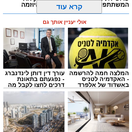
המשתתפות שהודו למאוחדת על היוזמה
קרא עוד
מערכת האתר / 23:39 20.06.26
אולי יעניין אותך גם
תגים:
נשים
,
אשדוד
,
מאוחדת
המלצה חמה להרשמה
עורך דין דותן לינדנברג
- האקדמיה לטניס
- נפגעתם בתאונת
באשדוד של אלפרד
דרכים לחצו לקבל מה
קריאולנסקי - לילדים
שמגיע לכם