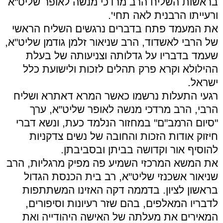
בראשות השליח הרב מרדכי מנשה לאופר שליט"א
ורעייתו הרבנית לאה תחי'.
את המעמד פתח בדברים נרגשים השליח הראשי
של הרבי לאשדוד, הרב שניאור זלמן גודמן שליט"א,
שעמד בדבריו על גדלותה וצניעותה של בעלת
ההילולא וקרא פרק תהלים לזכות ולישועת כלל
ישראל.
רגעי התעלות נרשמו כאשר המרא דאתרא ושליח
הרבי, הרב מרדכי מנשה לאופר שליט"א, ערך
"סיום הרמב"ם" במחזור הנלמד כעת, ונשא דברי
חיזוק אודות הזכות והחובה של נשים צדקניות
להוסיף אור וקדושה בביתן ובסביבתן.
את המשא המרכזי השמיע פה מפיק מרגליות, הרב
שניאור אשכנזי שליט"א, רב בית הכנסת הגדול
בראשון לציון. בדממה דקה האזינו המשתתפות
לדבריו המאלפים, בהם שזר רעיונות וסיפורים,
המאירים את מעלתה של האישה היהודייה ואת