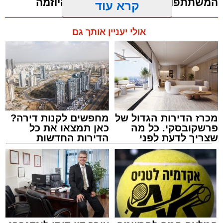
המשתתפות שהודו למאוחדת על היוזמה
קרא עוד
מערכת האתר / 23:39 20.06.26
אולי יעניין אותך גם
תגים:
נשים
,
אשדוד
,
מאוחדת
מכרז הדירות הגדול של
מחפשים לקנות דירה?
פרשקובסקי. כל מה
כאן תמצאו את כל
שצריך לדעת לפני
הדירות החדשות
שמגישים הצעה לדירה
למכירה באשדוד >>>
באשדוד