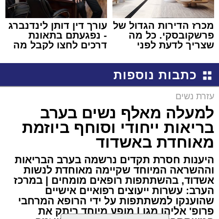
מכרז הדירות הגדול של
עורך דין דותן לינדנברג
פרשקובסקי. כל מה
- נפגעתם בתאונת
שצריך לדעת לפני
דרכים לחצו לקבל מה
שמגישים הצעה לדירה
שמגיע לכם
באשדוד
כתבות נוספות
עזרת נשים
למעלה מאלף נשים בערב
בריאות ייחודי וסוחף ביוזמת
מאוחדת באשדוד
היענות חסרת תקדים נרשמה בערב הבריאות
וההשראה המיוחד שקיימה מאוחדת לנשות
אשדוד, בהשתתפות רופאים מומחים | במרכז
הערב: עשרות ייעוצים רפואיים אישיים
שהוענקו למשתתפות על ידי הרופא המרחבי
פרופ' אליהו מגן | מופע מיוחד ריתק את