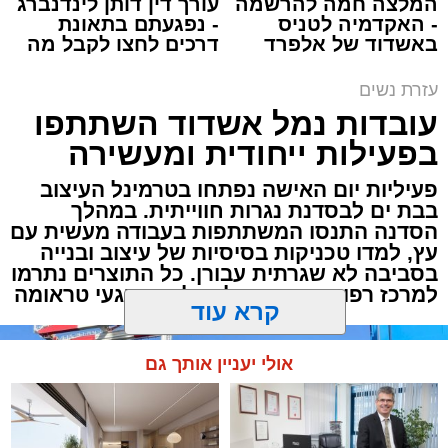
המלצה חמה להרשמה
עורך דין דותן לינדנברג
- האקדמיה לטניס
- נפגעתם בתאונת
באשדוד של אלפרד
דרכים לחצו לקבל מה
קריאולנסקי - לילדים
שמגיע לכם
עזרת נשים
עובדות נמל אשדוד השתתפו
פרופ' מגן אליהו
בפעילות ייחודית ומעשירה
היענות חסרת תקדים ונוכחות מרשימה של למעלה
פעיליות יום האישה נפתחו בטרמינל העיצוב
בבת ים לבסדנת נגרות חווייתית. במהלך
מ-1,000 נשים נרשמו בערב הבריאות וההשראה
הסדנה התנסו המשתתפות בעבודה מעשית עם
המיוחד שארגנה קופת החולים 'מאוחדת' עבור
עץ, למדו טכניקות בסיסיות של עיצוב ובנייה
לקוחותיה באשדוד.
בסביבה לא שגרתית עבורן. כל התוצרים נתרמו
למרכז רפואי מרחבים למחלקת נפגעי טראומה
האירוע הייחודי, שעמד בסימן "הפעם את המרכז",
נערך באולם של סמינר גור ברחוב רבי טרפון בעיר,
קרא עוד
והציע לנשות אשדוד שילוב מרתק של תוכן רפואי
מקצועי, כלים לשמירה על הבריאות וחוויה
אולי יעניין אותך גם
קהילתית מעצימה.