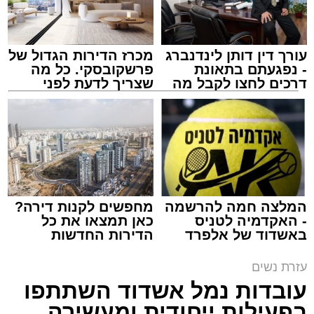
תגים:
נשים
,
אשדוד
,
מאוחדת
עורך דין דותן לינדנברג
מכרז הדירות הגדול של
- נפגעתם בתאונת
פרשקובסקי. כל מה
דרכים לחצו לקבל מה
שצריך לדעת לפני
שמגיע לכם
שמגישים הצעה לדירה
באשדוד
המלצה חמה להרשמה
מחפשים לקנות דירה?
- האקדמיה לטניס
כאן תמצאו את כל
באשדוד של אלפרד
הדירות החדשות
קריאולנסקי - לילדים
למכירה באשדוד >>>
עזרת נשים
עובדות נמל אשדוד השתתפו
פרופ' מגן אליהו
בפעילות ייחודית ומעשירה