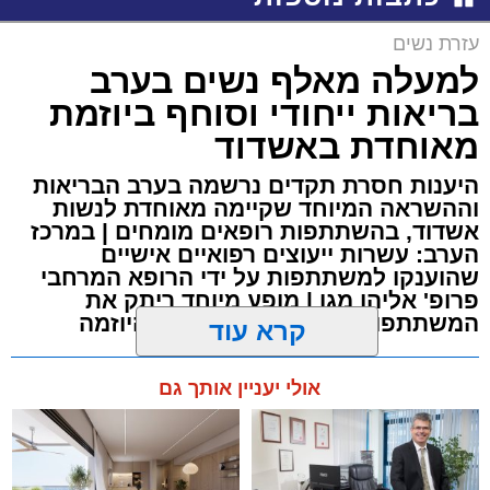
עזרת נשים
למעלה מאלף נשים בערב
בריאות ייחודי וסוחף ביוזמת
מאוחדת באשדוד
היענות חסרת תקדים נרשמה בערב הבריאות
וההשראה המיוחד שקיימה מאוחדת לנשות
אשדוד, בהשתתפות רופאים מומחים | במרכז
הערב: עשרות ייעוצים רפואיים אישיים
שהוענקו למשתתפות על ידי הרופא המרחבי
פרופ' אליהו מגן | מופע מיוחד ריתק את
המשתתפות שהודו למאוחדת על היוזמה
קרא עוד
מערכת האתר / 23:39 20.06.26
אולי יעניין אותך גם