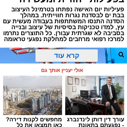
היענות חסרת תקדים ונוכחות מרשימה של למעלה
פעיליות יום האישה נפתחו בטרמינל העיצוב
בבת ים לבסדנת נגרות חווייתית. במהלך
מ-1,000 נשים נרשמו בערב הבריאות וההשראה
הסדנה התנסו המשתתפות בעבודה מעשית עם
המיוחד שארגנה קופת החולים 'מאוחדת' עבור
עץ, למדו טכניקות בסיסיות של עיצוב ובנייה
לקוחותיה באשדוד.
בסביבה לא שגרתית עבורן. כל התוצרים נתרמו
למרכז רפואי מרחבים למחלקת נפגעי טראומה
האירוע הייחודי, שעמד בסימן "הפעם את המרכז",
נערך באולם של סמינר גור ברחוב רבי טרפון בעיר,
קרא עוד
והציע לנשות אשדוד שילוב מרתק של תוכן רפואי
מקצועי, כלים לשמירה על הבריאות וחוויה
אולי יעניין אותך גם
קהילתית מעצימה.
עורך דין דותן לינדנברג
מחפשים לקנות דירה?
- נפגעתם בתאונת
כאן תמצאו את כל