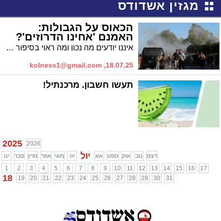
מגזין אשדודס
הכאוס על הגבולות:
האמנם 'אחינו הדרוזים'?
איננו יודעים מה נכון ומה ראוי בסיפור הסורי. אבל ספקות יש ואף רבים. בחרנו להציג כאן דעה הפוכה לחלוטין על המשבר בסוריה ועל הדרוזים. טורו של עוז סימנובסקי, מילואימניק איש ימין. בעל טור בעיתון 'הדור' ודעתן עצמאי
kolness1@gmail.com
18.07.25,
תעשו חשבון. מרכנתיל!
2025
2026
יול
דצמ
נוב
אוק
ספט
אוג
יונ
מאי
אפר
מרץ
פבר
ינו
1
2
3
4
5
6
7
8
9
10
11
12
13
14
15
16
17
18
19
20
21
22
23
24
25
26
27
28
29
30
31