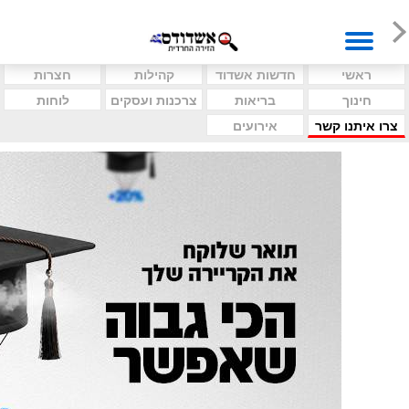
ראשי
חדשות אשדוד
קהילות
חצרות
חינוך
בריאות
צרכנות ועסקים
לוחות
צרו איתנו קשר
אירועים