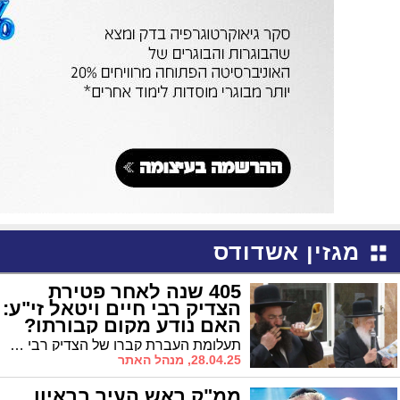
מגזין אשדודס
405 שנה לאחר פטירת
הצדיק רבי חיים ויטאל זי"ע:
האם נודע מקום קבורתו?
תעלומת העברת קברו של הצדיק רבי חיים ויטאל זי"ע מדמשק לקריית מלאכי טרם נפתרה, אך בימים האחרונים, לאחר שנודע על אלמונים שחפרו ליד קברו המשוער של המהרח"ו בדמשק, נראה שהגיע העת להסיר את הלוט * כעת גם מתברר: את סוד העברת קברו מדמשק לקריית מלאכי נצרו בליבם מרן הגר"ע יוסף והגר"י כדורי שהיו מעורבים בהבאתו * בסוד קדושים
28.04.25, מנהל האתר
ממ"ק ראש העיר בראיון