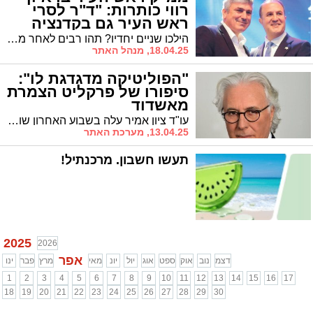
רווי כותרות: "ד"ר לסרי
ראש העיר גם בקדנציה
הבאה"
הילכו שניים יחדיו? תהו רבים לאחר מערכת הבחירות הסוערת שבשיאה ניצבו יו"ר ש"ס ר' אבי אמסלם ורה"ע לסרי משני צידי המתרס, זה מול זה. אך מאז, כך נראה, זרמו מים רבים בנחל לכיש. בראיון חג רווי כותרות של אמסלם ל'אשדודס' הוא חושף שהמשקעים נעלמו וכי השניים עובדים בשיתוף פעולה פורה | "העבר? הוא איננו. נמחק. התבגרתי, למדנו לעבוד בצורה שונה" | ומה יש לו לומר על חבריו לקואליציה? | ראיון מרתק
18.04.25, מנהל האתר
"הפוליטיקה מדגדגת לו":
סיפורו של פרקליט הצמרת
מאשדוד
עו"ד ציון אמיר עלה בשבוע האחרון שוב לכותרות כאשר נבחר לייצג את ראש הממשלה בדיון בבית המשפט העליון בעתירות נגד הדחת ראש השב"כ רונן בר. אמיר גדל באשדוד ומשפחתו עדיין מתגוררת בעיר. איך הפך הבן למשפחה מרובת ילדים קשת יום לעורך דין צמרת עשיר ומבוקש? זהו סיפורו של פרקליט הצמרת
13.04.25, מערכת האתר
תעשו חשבון. מרכנתיל!
2025
2026
אפר
דצמ
נוב
אוק
ספט
אוג
יול
יונ
מאי
מרץ
פבר
ינו
1
2
3
4
5
6
7
8
9
10
11
12
13
14
15
16
17
18
19
20
21
22
23
24
25
26
27
28
29
30