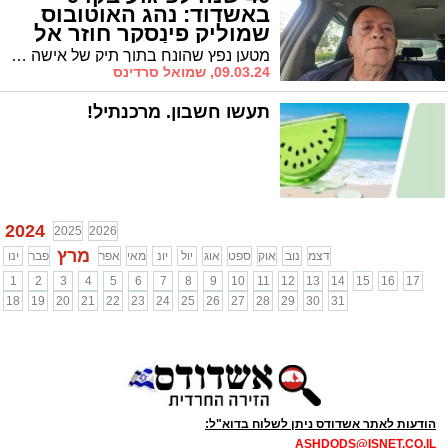
באשדוד: נהג האוטובוס
שמוליק פינסקר חוזר אל
היום בו נולד מחדש
מטען נפץ שהונח בתוך תיק של אישה התפוצץ במהלך נסיעה משוק הים וגבה את חייהם של 3 מתושבי העיר. 40 שנה אחרי, נהג האוטובוס שמוליק פינסקר חוזר אל אותם רגעים דרמטיים: "לפעמים אני חושב איזה נס היה לי"
09.03.24, שמואל סרדינס
תעשו חשבון. מרכנתיל!
2024
2025
2026
מרץ
דצמ
נוב
אוק
ספט
אוג
יול
יונ
מאי
אפר
פבר
ינו
1
2
3
4
5
6
7
8
9
10
11
12
13
14
15
16
17
18
19
20
21
22
23
24
25
26
27
28
29
30
31
הודעות לאתר אשדודס ניתן לשלוח בדוא"ל:
ASHDODS@ISNET.CO.IL