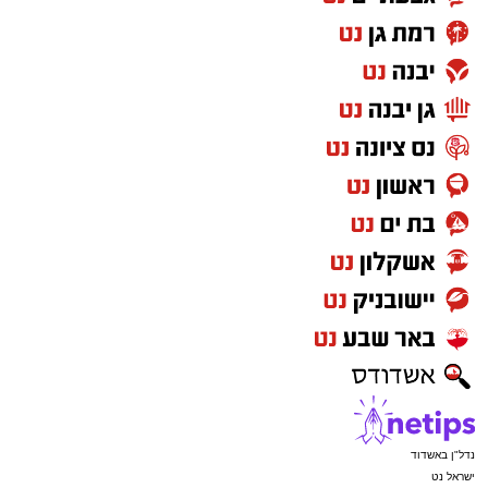
נדל"ן באשדוד
ישראל נט