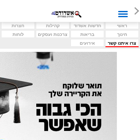
ראשי
חדשות אשדוד
קהילות
חצרות
חינוך
בריאות
צרכנות ועסקים
לוחות
צרו איתנו קשר
אירועים