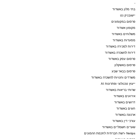
-
בתי מלון באשדוד
יישובניק נט
פרסום במקומונים
מקומון אשדוד
משלוחים באשדוד
מסעדות באשדוד
דירות למכירה באשדוד
דירות להשכרה באשדוד
פרסום עסק באשדוד
פרסום באשקלון
פרסום בבאר שבע
משרדים וחנויות להשכרה באשדוד
ייעוץ טכנולוגי ופתרונות AI
שרותי בריאות באשדוד
אירועים באשדוד
דרושים באשדוד
חוגים באשדוד
ארנונה באשדוד
עורכי דין באשדוד
שערים חשמליים באשדוד
Netips -רשת חברתית לחכמת ההמונים