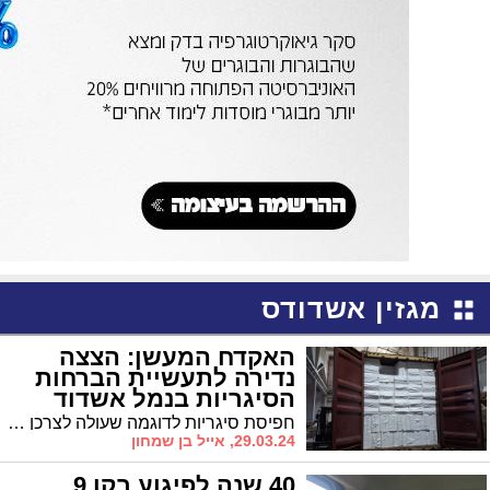
מגזין אשדודס
האקדח המעשן: הצצה
נדירה לתעשיית הברחות
הסיגריות בנמל אשדוד
חפיסת סיגריות לדוגמה שעולה לצרכן 39 שקל, מכניסה לקופת המדינה כ–31 שקל. רק 8 שקלים יתחלקו בין היצרן למוכר. עכשיו תחשבו מה קורה כשהמדינה אינה בתמונה. הצצה לתעשיית הברחות הסיגריות בישראל, שרובה עוברת דרך הנמל , המרינה וחופי הים באשדוד ושהיקפה מוערך במיליארדי שקלים בשנה
29.03.24, אייל בן שמחון
40 שנה לפיגוע בקו 9