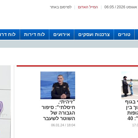
|
המייל האדום
|
לפרסום באתר
טורים
צרכנות ועסקים
אירועים
לוח דירות
לוח דרו
בגוף
"זיהיתי,
ך בין
חיסלתי": סיפור
ופות
הגבורה של
האחרות": 40
השוטר לשעבר
ונה
בתחנת אשדוד
18:04 / 06.01.24
(וידאו)
...