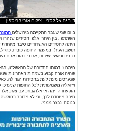
ד"ר יחיאל לסרי - צילום אורי קריספין
ביום שני שעבר התקיימה בירושלים
חתונת 
השתתפו, בין היתר, אלפי חסידים שנהרו 
היתה לחסידים האשדודיים סיבה מיוחדת לש
תושב העיר). במעמד החופה כובדו, כרגיל, 
רבנים וראשי ישיבות, אם כי דמות אחת נע
היתה זו דמותו ההדורה של הראשל"צ, הגאו
שהיה אורח קבוע בשמחות האחרונות שנערכ
שנערכים מעת לעת בחסידות הגדולה, כאש
ויזואליה משמעותית לכל החופות שנערכו ע
הופעתו הרימה אי אלו גבות. עם זאת, אלו ש
סיבה מיוחדת לכך, וכי לא מדובר בחולשה
בנוסח 'נבצר ממני'.