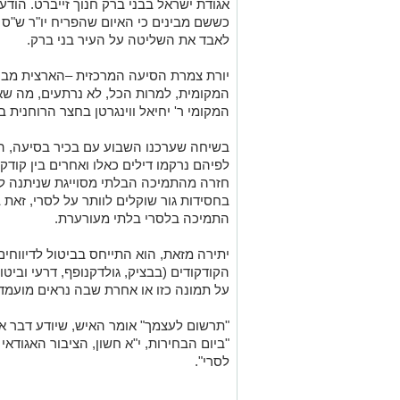
אגודת ישראל בבני ברק חנוך זייברט. הוד
כששם מבינים כי האיום שהפריח יו"ר ש"ס ה
לאבד את השליטה על העיר בני ברק.
יורת צמרת הסיעה המרכזית –הארצית מבע
המקומית, למרות הכל, לא נרתעים, מה שאו
המקומי ר' יחיאל ווינגרטן בחצר הרוחנית ב
בשיחה שערכנו השבוע עם בכיר בסיעה, הו
לפיהם נרקמו דילים כאלו ואחרים בין קודק
חזרה מהתמיכה הבלתי מסוייגת שניתנה ל
בחסידות גור שוקלים לוותר על לסרי, זאת בנ
התמיכה בלסרי בלתי מעורערת.
יתירה מזאת, הוא התייחס בביטול לדיווחי
הקודקודים (בבציק, גולדקנופף, דרעי וביט
על תמונה כזו או אחרת שבה נראים מועמדי
"תרשום לעצמך" אומר האיש, שיודע דבר א
"ביום הבחירות, י"א חשון, הציבור האגודאי 
לסרי".