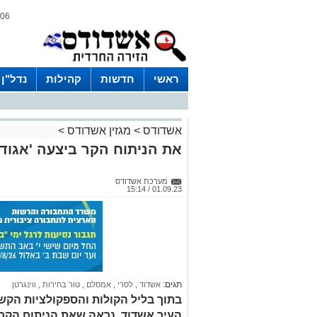
06 אוגוסט 2026 / 19:32
ראשי
חדשות
קהילות
נדל"ן
אשדודס
>
מגזין אשדודס
>
את הניתוח הקר ביצעה 'אגודה
מערכת אשדודס
01.09.23 / 15:14
תגים:
אשדוד
,
לסרי
,
אמסלם
,
טור בחירות
,
ווינגרטן
בתוך בליל הקולות והספקולציות הקש
העיר אשדוד, נראה שאת הניתוח הקר 