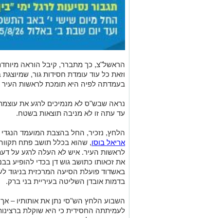
הראשל"צ, כך מתברר, קיבל הוראה מיוחדת
וזאת כל עוד עומדת חסידות גור, שמיוצגת 
בעמדתה לפיה היא תומכת לראשות העיר א
נראה שבש"ס לא מנמיכים לרגע את עוצמת
עד עתה זו לא מניבה תוצאות בשטח.
הלחץ, נזכיר, החל בהצבת המועמד הנגדי ב
אריאל בוסו
, שהוא בכלל תושב פתח תקווה,
לראשות העיר. איש לא העלה לרגע על דע
את זכאותו כתושב גוש דן בכדי להופיע בבנ
באשדוד פועלת הסיעה המרכזית בניגוד ל
בדמות אובדן השליטה בעיריית בני ברק.
השבוע הלחץ הש"סי נתן את אותותיו – אך 
לעמיתתה החסידית כי היא שוקלת ברצינות