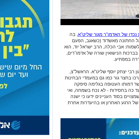
נכדו של האדמו"ר מגור שליט"א,
בה
אל החתונה מאשדוד (כשאגב, הפעם
מוח: אבי הכלה, הרב ישראל יוד, הוא
בברכות הנישואין שורה של אדמו"רים,
דרה במפתיע.
ן רבי יצחק יוסף שליט"א. הראשל"צ,
ו בחצר גור כמו גם במעמדי הבחינות
ר דמותו העטופה בגלימה סיפקה
ד כה בחסידות - לא נכח בשמחה, ואי
מצויים בסוד העניינים ידעו כי ישנה
 של הרגע האחרון או בהיעדרות אחרת