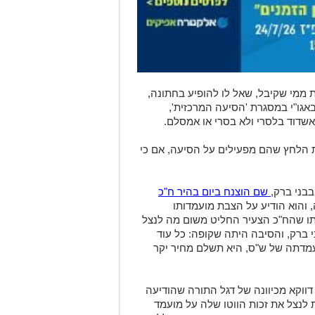
 ממי שקיבל, שאל לו להופיע בחתונה,
באגו"י במסגרת 'הסיעה המרכזית',
שדוד בלסרי ולא בסרי או אמסלם.
 הלחץ שהם מפעילים על הסיעה, אם כי
בני ברק,
שם הוצנח ביום בהיר ח"כ
 והוא הודיע על הצבת מועמדותו
תו שהח"כ הצעיר החליט משום מה לנצל
י ברק, והסיבה היתה שקופה: כל עוד
עמדתה של ש"ס, היא תשלם מחיר יקר
דווקא מכיוונה של דגל התורה שהודיעה
 לנצל את זכות הווטו שלה על מועמד