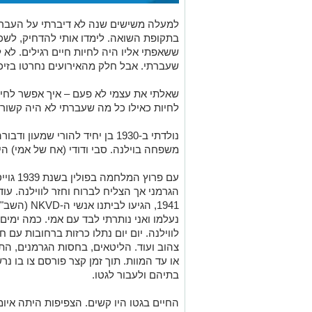
למעלה משישים שנה לא דיברתי על העבר 
בתקופת השואה. לימדו אותי להדחיק, לשכוח
ששאפתי אליו היה לחיות חיים רגילים. לא
שעברתי. אבל חלק מהאירועים נחרטו בזיכרו
שאלתי את עצמי לא פעם – איך אפשר לחיו
לחיות כאילו כל מה שעברתי לא היה קשור 
נולדתי ב-1930 בן יחיד להורי שמע
משפחה בוילנה. סבי ודודי (אח של אמי) הי
עם פרוץ 
הגרמני אך הצליח לברוח וחזר לווילנה. עו
1941, הגיעו 
לווילנה. יום יום נתלו כרזות ברחובות עם ח
צהוב ועוד. הליטאים, בחסות הגרמנים, התח
או עד המוות. תוך זמן קצר פורסם צו בו נר
בתיהם ולעבור לגטו.
החיים בגטו היו קשים. הצפיפות היתה איו