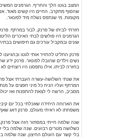
המצב בגטו הלך והחריף. הגרמנים המשיכ
שהסוף מתקרב. החיים היו קשים מאוד. אנ
מקומות. מי שנתפס נשלח מיד לפונאר.
חזרתי לביתו של פרנק, לבור במרתף. פרנק
הגרמנים היו פולשים לבתי האיכרים הליטא
שונים ובמקביל עורכים גם חיפושים בבתיה
פרנק החליט להחזיר אותי לגטו ובהגיענו ל
נשים וילדים שהובלו לפונאר. פרנק ידע ש
בחזרה לביתו. אילו נתפסנו היו רוצחים לא
את שנתי השלושה-עשרה העברתי אצל פרנק
המרתף ועליו הניח כל מיני חפצים על מנת
מסביב, הרשה לי לצאת להתפנות ואז יכולתי
את הארוחה היחידה שאכלתי בכל יום קיב
משפחתו לא ראיתי מעולם. פרנק דאג שאף אח
שנה שלמה חייתי במסתור הזה אצל פרנק. 
כשלושה מטרים רבועים. שנה שלמה בלי לה
בלי קשר עם העולם החיצון. שנה שלמה בלי