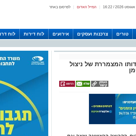
|
המייל האדום
|
לפרסום באתר
טורים
צרכנות ועסקים
אירועים
לוח דירות
לוח דרו
עדותו המצמררת של ניצול
ן