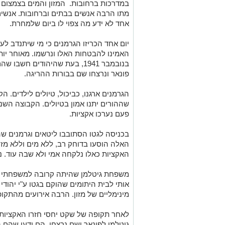
במדרכות ברחובות. המזון והמים בצמצום
מתו הרבה אנשים בבתים וברחובות. אנשים 
אחד לא ידע מה צפוי לו ביום שלמחרת.
יום אחד הכריזו הגרמנים כי מי שיתנדב לע
האמינו להבטחות האלו ונרשמו. מאוחר יו
בנובמבר 1941, בעת שהיהודים ח
פונאר ונרצחו שם בבורות ההריגה.
הגרמנים ארגנו, כביכול, טיולים לילדים. 
שההורים יתנו אמון בטיולים. הקבוצה השנ
פעם נערכו אקציות.
בכניסה לגטו הסתובבו ליטאים וגרמנים שהע
האלה הוסעו בדוחק רב, ללא מים וללא מזון
האקציות כאלו נלקחה אמי ולא שבה עוד. נות
משפחת גיטלמן שהיתה קרובה למשפחתי דא
אותי לבית היתומים שהוקם בגטו ע"י יהודי 
מינימליים של מזון. הרבה אירועים מהתקופ
גיטלמן לפונאר ושם נרצחו. הם ידעו שהם 