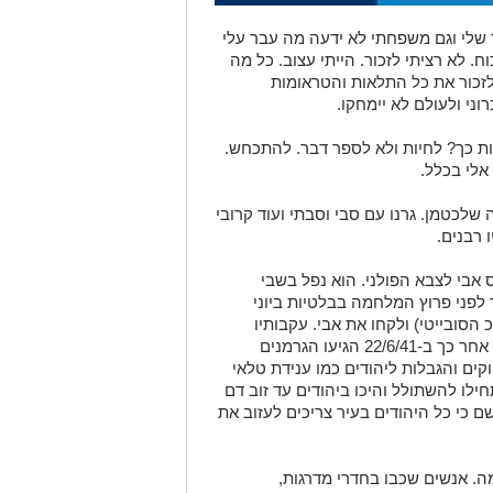
שלי וגם משפחתי לא ידעה מה עבר עלי
. לא רציתי לזכור. הייתי עצוב. כל מה
 לזכור את כל התלאות והטראומות
ני ולעולם לא יימחקו.
ת כך? לחיות ולא לספר דבר. להתכחש.
אלי בכלל.
ון ודבורה שלכטמן. גרנו עם סבי וסבתי ועוד קרובי
ו רבנים.
המלחמה בפולין בשנת 1939 גוייס אבי לצבא הפולני. הוא נפל בשבי
ד לפני פרוץ המלחמה בבלטיות ביוני
לביתנו אנשי ה-NKVD (השב"כ הסובייטי) ולקחו את אבי. עקבותיו
נעלמו ואני נותרתי לבד עם אמי. כמה ימים אחר כך ב-22/6/41 הגיעו הגרמנים
וקים והגבלות ליהודים כמו ענידת טלאי
ילו להשתולל והיכו ביהודים עד זוב דם
שם כי כל היהודים בעיר צריכים לעזוב את
מה. אנשים שכבו בחדרי מדרגות,