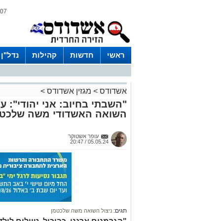
07 אוגוסט 2026 / 16:22
ראשי
חדשות
קהילות
נדל"ן
אשדודס
>
מגזין אשדודס
>
"השבתי בחיוב: אני יהודי": 
השואה האשדודי משה שלכטמ
עופר אשטוקר
05.05.24 / 20:47
תגים:
ניצול השואה משה שלכטמן