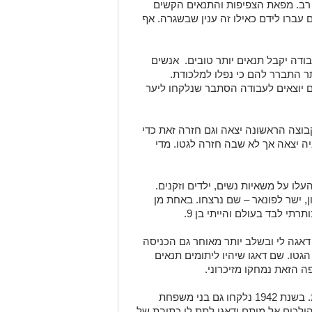
 רב. מפאת הצפיפות והתנאים הקשים
עברו לידם כאילו זה ענין שבשגרה. אף
בודה יקבל תנאים יותר טובים. אנשים
תר התברר להם כי נפלו למלכודת.
שבו שהם יוצאים לעבודה הסתבר שנלקחו ליער
הקבוצה הראשונה יצאה וגם חזרה זאת כדי
יה יצאה אך לא שבה חזרה לגטו. מדי
לו על משאיות נשים, ילדים וזקנים.
, ישר לפונאר – שם נרצחו. באחת מן
רתי לבד בעולם והייתי בן 9.
גה לי ובשלב יותר מאוחר גם הכניסה
הגטו. שם דאגו שיהיו ליתומים תנאים
ה הזאת נמחקו מזיכרוני.
לאחר תקופה של שקט יחסי חזרו האקציות. בשנת 1942 נלקחו גם בני משפחת
הולכים אל מותם ודאגו לתת לי כתובת של