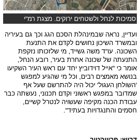
סמיכות לנחל ולשטחים ירוקים. מצגת רמ"י
ועדיין, נראה שבמינהלת הסכם הגג וכך גם בעיריה
ובמשרד השיכון נחושים לקדם את התנעת
השכונה. עו"ד משה גשייד, מי שלזכותו נזקפת
התנעתה של שכונה אחרת בעיר, רובע הנחל,
אומר כי "אייל דוידוביץ יחד עם ראש העיר השקיעו
בנושא מאמצים רבים, וכל מי שהגיע למפגש
'השולחן העגול' יכול היה להתרשם שעל אף
שמדובר במפגש ראשוני וקדם תכנוני, נעשתה כבר
עבודת הכנה מקיפה שעשויה לנטרל קשיים,
חסמים והתנגדויות בעתיד".
דרוש: פרוייקטור