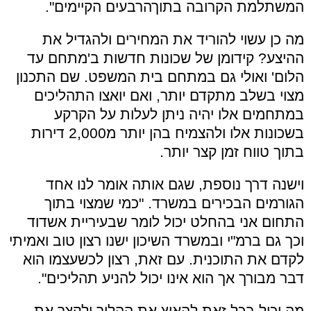
המשתלמת הקרובה בתוךהרבעים הקיימים".
מה כן עשוי להוריד את המחירים ולהגדיל את
ההיצע? קידומן של שכונות חדשות ב'מתחם עד
הלום' ואולי גם במתחם בית המשפט. שם התכנון
מצוי בשלב מתקדם יותר, ואם יואצו התהליכים
במתחמים אלו יהיה ניתן לעלות על הקרקע
בשכונות אלו ולהצמיח בהן יותר מ2,000 דירות
בתוך טווח זמן קצר יותר.
וישנה דרך נוספת, שגם אותה אומר לנו אחד
הגורמים הבכירים במשרד. "כמי שמצוי בתוך
התחום אני בהחלט יכול לומר שבעיריית אשדוד
וכך גם ברמ"י ובמשרד השיכון ישנו רצון טוב ואמיתי
לקדם את התוכנית. עם זאת, רצון לכשעצמו הוא
דבר מבורך אך הוא אינו יכול להניע תהליכים".
מה יכול בכל זאת להאיץ את ההליך ולקצר את