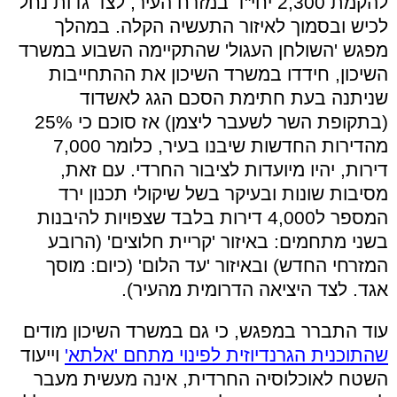
להקמת 2,300 יחי"ד במזרח העיר, לצד גדות נחל
לכיש ובסמוך לאיזור התעשיה הקלה. במהלך
מפגש 'השולחן העגול' שהתקיימה השבוע במשרד
השיכון, חידדו במשרד השיכון את ההתחייבות
שניתנה בעת חתימת הסכם הגג לאשדוד
(בתקופת השר לשעבר ליצמן) אז סוכם כי 25%
מהדירות החדשות שיבנו בעיר, כלומר 7,000
דירות, יהיו מיועדות לציבור החרדי. עם זאת,
מסיבות שונות ובעיקר בשל שיקולי תכנון ירד
המספר ל4,000 דירות בלבד שצפויות להיבנות
בשני מתחמים: באיזור 'קריית חלוצים' (הרובע
המזרחי החדש) ובאיזור 'עד הלום' (כיום: מוסך
אגד. לצד היציאה הדרומית מהעיר).
עוד התברר במפגש, כי גם במשרד השיכון מודים
שהתוכנית הגרנדיוזית לפינוי מתחם 'אלתא'
וייעוד
השטח לאוכלוסיה החרדית, אינה מעשית מעבר