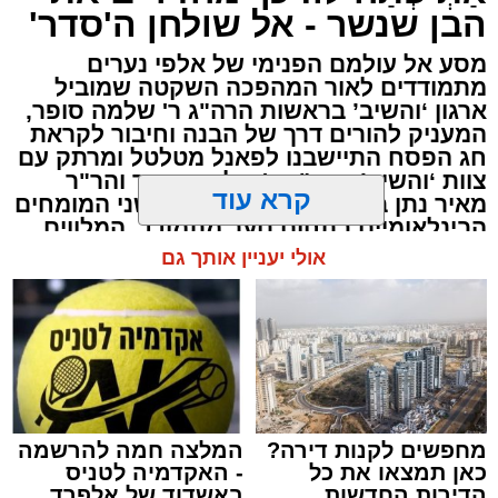
הבן שנשר - אל שולחן ה'סדר'
מתושבי העיר,
נצרב בתודעה היהודית בשל מחיר
הדמים היקר והבלתי נתפס. אך עשרות שנים קודם
מסע אל עולמם הפנימי של אלפי נערים
מתמודדים לאור המהפכה השקטה שמוביל
לכן, חוותה העיר אשדוד ארוע קשה שאירע אף הוא
ארגון ‘והשיב’ בראשות הרה"ג ר' שלמה סופר,
ביום ל"ג בעומר, כאשר 13 מתושבי העיר נהרגו
המעניק להורים דרך של הבנה וחיבור לקראת
בדרכם לציון הקדוש.
חג הפסח התיישבנו לפאנל מטלטל ומרתק עם
צוות ‘והשיב’ הרה"ג ר' שלמה סופר והר"ר
לזכרם של הקדושים הוקם ברובע ג' בית הכנסת
מאיר נתן ברוינשטיין בשיתוף עם שני המומחים
הבינלאומיים בתחום נוער מתמודד, המלווים
"י"ג קדושי אשדוד", שכאן המקום לספר את סיפורו.
קרא עוד
את פעילות הארגון: הרה"ג ר' שלמה אשר
טאובר והרה"ג ר' שלמה עהרליך ממונסי, אשר
מאחוריהם אלפי נשמות שמצאו את דרכן חזרה
אולי יעניין אותך גם
לחיק משפחתן ומשם אל חיק יהדותן ויצאנו עם
תובנות עומק המטלטלות את הלב
אשר קליין - המבשר / 00:43 13.04.26
מחפשים לקנות דירה?
המלצה חמה להרשמה