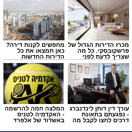
מכרז הדירות הגדול של
מחפשים לקנות דירה?
פרשקובסקי. כל מה
כאן תמצאו את כל
שצריך לדעת לפני
הדירות החדשות
שמגישים הצעה לדירה
למכירה באשדוד >>>
באשדוד
עורך דין דותן לינדנברג
המלצה חמה להרשמה
- נפגעתם בתאונת
- האקדמיה לטניס
דרכים לחצו לקבל מה
באשדוד של אלפרד
שמגיע לכם
קריאולנסקי - לילדים