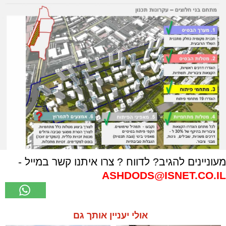
מעוניינים להגיב? לדווח ? צרו איתנו קשר במייל -
ASHDODS@ISNET.CO.IL
אולי יעניין אותך גם