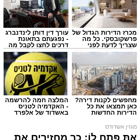
תגים:
לג בעומר
,
מירון
,
הרוגי מירון
,
י"ג קדושי מירון
מכרז הדירות הגדול של
עורך דין דותן לינדנברג
פרשקובסקי. כל מה
- נפגעתם בתאונת
שצריך לדעת לפני
דרכים לחצו לקבל מה
שמגישים הצעה לדירה
שמגיע לכם
באשדוד
מחפשים לקנות דירה?
המלצה חמה להרשמה
כאן תמצאו את כל
- האקדמיה לטניס
הדירות החדשות
באשדוד של אלפרד
בית הכנסת יג קדושי אשדוד. מינהלת רובע ג'
למכירה באשדוד >>>
קריאולנסקי - לילדים
מגזין אשדודס
האסון הקשה שאירע במירון ביום ל"ג בעומר לפני
אַתְּ פְּתַח לוֹ: כך מחזירים את
חמש שנים, בו נהרגו 45 מישראל ובהם
גם