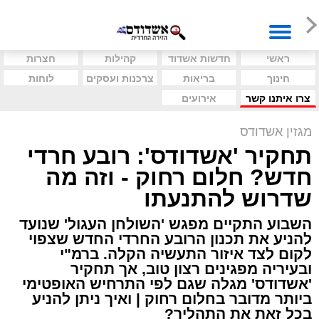
ראשי
חדשות אשדוד
קהילות
חצרות
חינוך
בריאות
צרכנות ועסקים
לוחות
צרו איתנו קשר
אירועים
מגזין אשדודס
תחקיר 'אשדודס': רובע חרדי
חדש? חלום רחוק - וזה מה
שדרוש להתנעתו
השבוע התקיים מפגש 'השולחן העגול' שנועד
להניע את תכנון הרובע החרדי החדש שצפוי
לקום לצד איזור התעשיה הקלה. ברמ"י
ובעיריה מפגינים רצון טוב, אך תחקיר
'אשדודס' מגלה שגם לפי התרחיש האופטימי
ביותר מדובר בחלום רחוק | ואיך ניתן להניע
בכל זאת את התהליך?