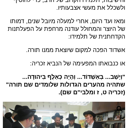
ולשכלל את מעשי אצבעותיו.
ומאז ועד היום, אחרי למעלה מיובל שנים, דמותו
של היוצר והמחולל עודנה מרחפת על הפעלתנות
הקדחתנית של תלמידו:
אשדוד הפכה למקום שיוצאת ממנו תורה.
או כנבואתו המפעימה של הנביא זכריה:
"וְיָשַׁב... בְּאַשְׁדּוֹד...
וְהָיָה כְּאַלֻּף בִּיהוּדָה...
שתהיה מהערים הגדולות שלומדים שם תורה"
(זכריה ט, ז ומלבי"ם שם).