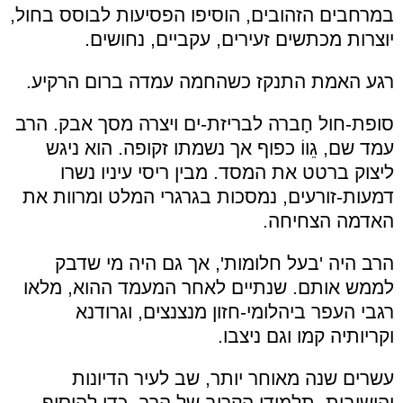
במרחבים הזהובים, הוסיפו הפסיעות לבוסס בחול,
יוצרות מכתשים זעירים, עקביים, נחושים.
רגע האמת התנקז כשהחמה עמדה ברום הרקיע.
סופת-חול חָברה לבריזת-ים ויצרה מסך אבק. הרב
עמד שם, גֵווֹ כפוף אך נשמתו זקופה. הוא ניגש
ליצוק ברטט את המסד. מבין ריסי עיניו נשרו
דמעות-זורעים, נמסכות בגרגרי המלט ומרוות את
האדמה הצחיחה.
הרב היה 'בעל חלומות', אך גם היה מי שדבק
לממש אותם. שנתיים לאחר המעמד ההוא, מלאו
רגבי העפר ביהלומי-חזון מנצנצים, וגרודנא
וקריותיה קמו וגם ניצבו.
עשרים שנה מאוחר יותר, שב לעיר הדיונות
והישיבות, תלמידו הקרוב של הרב, כדי להוסיף