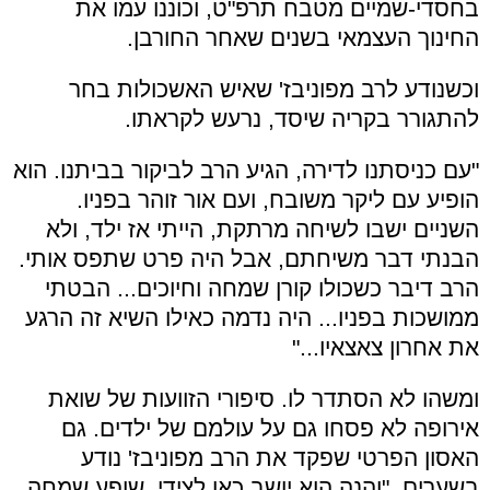
בחסדי-שמיים מטבח תרפ"ט, וכוננו עמו את
החינוך העצמאי בשנים שאחר החורבן.
וכשנודע לרב מפוניבז' שאיש האשכולות בחר
להתגורר בקריה שיסד, נרעש לקראתו.
"עם כניסתנו לדירה, הגיע הרב לביקור בביתנו. הוא
הופיע עם ליקר משובח, ועם אור זוהר בפניו.
השניים ישבו לשיחה מרתקת, הייתי אז ילד, ולא
הבנתי דבר משיחתם, אבל היה פרט שתפס אותי.
הרב דיבר כשכולו קורן שמחה וחיוכים... הבטתי
ממושכות בפניו... היה נדמה כאילו השיא זה הרגע
את אחרון צאצאיו..."
ומשהו לא הסתדר לו. סיפורי הזוועות של שואת
אירופה לא פסחו גם על עולמם של ילדים. גם
האסון הפרטי שפקד את הרב מפוניבז' נודע
בשערים. "והנה הוא יושב כאן לצידי, שופע שמחה,