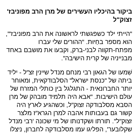
ביקור בהיכליו העשירים של מרן הרב מפוניבז'
זצוק"ל
"הייתי ילד כשפגשתי לראשונה את הרב מפוניבז'",
הוא מספר בחַיוּת. "ההורים שלי עברו
מפתח-תקווה לבני-ברק, וקבעו את מושבם באחד
מבנייניה של קרית הישיבה".
שִׁמעו של הגאון רבי מנחם מנדל שיינין זצ"ל - יליד
ביתה של "כנסת ישראל" הסלבודקאית, ומאוחר
יותר החברונאית - התגלגל בין כותלי המזרח של
עולם הישיבות. "אבא היה תלמיד מובהק של מרן
הסבא מסלבודקה זצוק"ל, וכשהגיע לארץ היה
קשור גם בעבותות אהבה למרן הגרא"ז מלצר
זצוק"ל". תורתו ושקדנותו של מי שכונה 'רבי מנדל
שקלובער', הפליגו עמו מסלבודקה לחברון, ניצלו