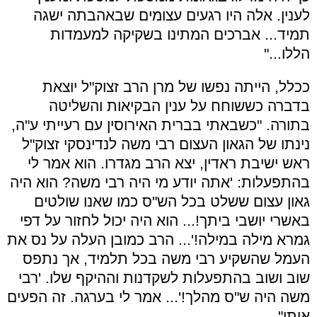
לענין. אלה היו רגעים עצומים שבאהבתה ישגה
תמיד... אברכים המתינו בשקיקה למעמדות
הללו..."
ככלל, הייתה נפשו של מרן הרב זצוק"ל יוצאת
בדברה כששוחח על ענין הבקיאות והשליטה
בתורה. "כשבאתי בברית האירוסין עם רעייתי ע"ה,
נינתו של הגאון העצום רבי משה לנדינסקי זצוק"ל
ראש ישיבת ראדין, יצא הרב מגדרו. הוא אמר לי
בהתפעלות: 'אתה יודע מי היה רבי משה? הוא היה
גאון עצום ששלט בכל הש"ס כמו שאנו שולטים
באשרי יושבי ביתך!... הוא היה יכול לחזור על דפי
גמרא מילה במילה!'... הרב כמובן העלה על נס את
העמל שהשקיע רבי משה בכל תלמיד, אך נתפס
שוב ושוב בהתפעלות לשקדנות וההיקף שלו. 'רבי
משה היה ש"ס מהלך!'... אמר לי בערגה. זה הפעים
אותו".