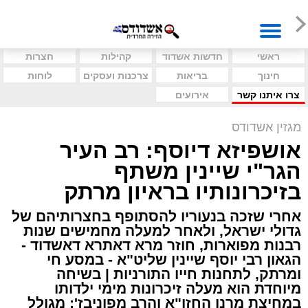
ראשי
חדשות אשדוד
קהילות
חצרות
חינוך
בריאות
צרכנות ועסקים
לוחות
צרו איתנו קשר
אירועים
מגזין אשדודס
אושפיזא דיוסף: רב העיר
הגר"י שיינין משתף
בזיכרונותיו בראיון מרתק
אחרי שזכה בנעוריו להסתופף בחצרותיהם של
גדולי ישראל, ולאחר למעלה מחמישים שנות
רבנות מפוארות, חוזר מרא דאתרא דאשדוד -
הגאון רבי יוסף שיינין שליט"א - במסע חי
ומרתק, לתחנות חייו התורניות | בשיחה
מיוחדת הוא מעלה זיכרונות מימי ילדותו
במחיצת מרנן החזו"א והרב מפוניבז'; מגולל