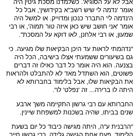
אבל לא על הסוגיא'. כשלמדנו מסכת גיטין היה
אומר 'נדמה לי שיש רשב"א בקידושין', אבל כל
ה'נדמה לי' התברר כנכון ומדוייק. או למשל היה
אומר 'אני חושב שיש כאן איזה טור תמוה', או רבי
שמעון, או רבי אלחנן, לאו דוקא על המסכת".
"נדהמתי לראות עד היכן הבקיאות שלו מגיעה. כי
גם בשיעורים ששמעתי אצלו בישיבה, הכל היה
בצנעה. הוא היה אומר כל דבר כאילו זה דברים
פשוטים, הוא השתדל מאד לא להתבלט ולהראות
את הבקיאות שלו, אבל בלימוד בחברותא לא
היתה לו ברירה... זה 'נפלט' לו".
החברותא עם רבי גרשון התקיימה משך ארבע
שנים בביתו, שהיה בשכנות למשפחת שיינין.
"הרבנית ע"ה, היתה מגישה כיבוד כל יום בשעת
הלימוד. פעם אחת הגישה גלידה. רבי גרשון חייך