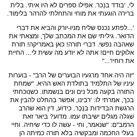
לי, 'בודד בנֵכר. אפילו ספרים לא היו איתי. בלית
ברירה הוגעתי את מוחי והתחלתי להרהר בלימוד.
'...לפתע נכנס שליח מניו-יורק והביא את דברי
הדואר. גיליתי שם את המכתב שלך, ומצאתי את
שאהבה נפשי. דברי תורה! כאן באמריקה! תורת
אלוקים חיים! אתה לא יודע מה עשית לי... החיית
את רוחי!'..."
"זה היה אחד מרגעיו הבוערים של הרב" - בוערות
עיניו של התלמיד בתולדת האש ההיא. "שמחת
התורה בקעה מכל נים ונים בנשמתו. כשנוכחתי
בכך, אמרתי לו: 'רבינו, אפשר בהחלט להבין את
הרגשת הבדידות בנֵכָר. כידוע, דין הוא שהרב
שגלה מגלים ישיבתו עמו. מדוע? ביאר זאת
הרמב"ם: "שנאמר, וחי - עשה לו כדי שיחיה. וחיי
בעלי החכמה ומבקשיה בלא תורה כמיתה הן