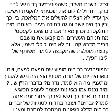
זצ"ל: בשנת תש"ד, כשהפוניבז'ער רָב הגיע לבני
ברק, התחיל לרקום את תוכניותיו להקמת הישיבה
אך עדיין לא הצליח להשלים את המלאכה. בין כך
ובין כך היה יושב והוגה בתורה בעיר. באותם ימים
התלקטו ב'זכרון מאיר' אברכים שזכו ל'קעסט'
מחוֹתניהם העשירים. הם קבעו את מושבם
בבית-מדרש קטן. זה לא היה 'כולל' רשמי, אלא
קבוצה מופלגת שהתקבצה ללימוד משותף של
'ליבו חפץ'...
"הפוניבז'ער רב היה מופיע שם מפעם לפעם, ויום
בואו היה יום של תורה מסיני! הוא היה ניגש לאברך
ומתעניין מה הוא לומד. נדרים? בדברי הר"ן ש...?
ומיד נכנס עמו בגאונות עצומה לעומק הסוגיא
בנדרים. אחר כך ניגש לאברך אחר: 'ומה אתה
לומד? זבחים? ועובר בחדות לסוגיות של זבחים.
כך היה מדלג בגאונות ממסכת למסכת ומענין