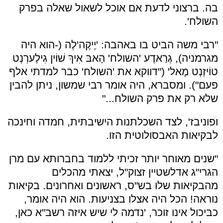
בה. ברצוני לדעת אם אוכל לשאול שאלה בפרק
השולח'.
"רבי משה הביט בו באהבה: 'יֶיקֶה'לֶה (-הוא היה
מגרמניה), גְרַאדֶע 'השולח' הָאבּ אִיךְ שׁוֹין גִילֶערְנְט
טוֹיזְנְט מָאל' ("דווקא את 'השולח' כבר למדתי אלף
פעם"). ומסברא, היה אומר רבי שמשון, ניתן להבין
שלא רק את פרק השולח..."
ופוניבז', לצד השכלתנות הישיבתית, חמדה וחינכה
לבקיאות האבסולוטית הזו.
"שנים מאוחר יותר זכיתי ללמוד בחברותא עם מרן
הגרי"ג אדלשטיין זצוק"ל, יצאתי מהכלים
מהבקיאות שלו בש"ס, ראשונים ואחרונים. בקיאות
נוראה! הכל היה אצלו בצניעות. הוא היה אומר,
כביכול אינו זוכר, 'נדמה לי שיש איזה רשב"א כאן,