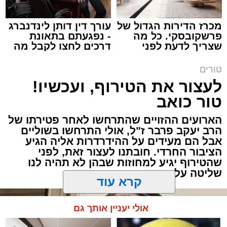
מכרז הדירות הגדול של
עורך דין דותן לינדנברג
פרשקובסקי. כל מה
- נפגעתם בתאונת
שצריך לדעת לפני
דרכים לחצו לקבל מה
תגים:
שנהב עסיס יעוץ זוגי
שמגישים הצעה לדירה
שמגיע לכם
באשדוד
טורים
באותו ערב ישבה המשפחה כולה סביב שולחן
לעצור את הטירוף, ועכשיו!
ארוחת הערב. הילדים סיפרו בהתלהבות על מה
טור כואב
שקרה בבית הספר, ביקשו דברים והתווכחו ביניהם
מי ישב ליד אבא. הבית לא היה שקט, אך בין שני
הארועים ההזויים שהתרחשו לאחר פטירתו של
האנשים שישבו משני צדי השולחן כמעט שלא
הרב יעקב פרבר ז"ל, אולי התרחשו בשוליים
עברה מילה.
אבל הם מעידים על ההידרדרות אליה הגיע
הציבור החרדי. חובתנו לעצור זאת, לפני
שהטירוף יגיע למחוזות שבהן לא תהיה לנו
"תגידי לאבא שמחר צריך לקחת את הילד
שליטה על התוצאות
לבדיקה", אמרה האם לבתה.
קרא עוד
"אבא, אמא אמרה שמחר צריך לקחת אותי
לבדיקה", העבירה הילדה את ההודעה.