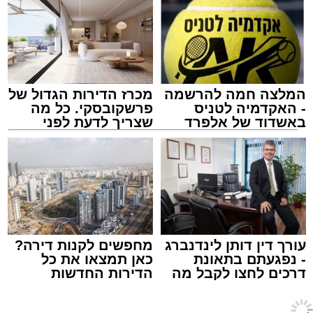
אולי יעניין אותך גם
המלצה חמה להרשמה
מכרז הדירות הגדול של
- האקדמיה לטניס
פרשקובסקי. כל מה
באשדוד של אלפרד
שצריך לדעת לפני
קריאולנסקי - לילדים
שמגישים הצעה לדירה
באשדוד
הרב יעקב פרבר ז"ל
האב הנהן והמשיך לאכול.
עורך האתר / 17:30 29.07.26
לא היו צעקות ולא נאמרו מילים פוגעות. למתבונן
מן הצד היה נדמה שמדובר בערב משפחתי רגיל
עורך דין דותן לינדנברג
מחפשים לקנות דירה?
לחלוטין.
- נפגעתם בתאונת
כאן תמצאו את כל
דרכים לחצו לקבל מה
הדירות החדשות
לאחר שהילדים הלכו לישון, מצאה האם פתק קטן