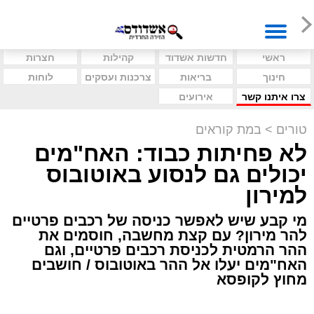
ראשי
חדשות אשדוד
קהילות
חצרות
חינוך
בריאות
צרכנות ועסקים
לוחות
צרו איתנו קשר
אירועים
טורים
>
במת קוראים
לא פחיתות כבוד: האח"מים
יכולים גם לנסוע באוטובוס
למירון
מי קבע שיש לאפשר כניסה של רכבים פרטיים
להר מירון? עם קצת מחשבה, חוסמים את
ההר הרמטית לכניסת רכבים פרטיים, וגם
האח"מים יעלו אל ההר באוטובוס / חושבים
מחוץ לקופסא