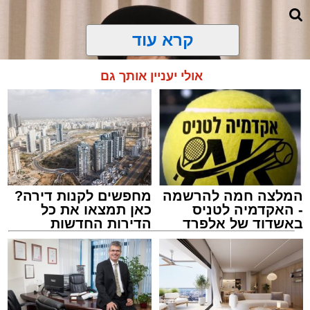
קרא עוד
אולי יעניין אותך גם
המלצה חמה להרשמה
מחפשים לקנות דירה?
- האקדמיה לטניס
כאן תמצאו את כל
באשדוד של אלפרד
הדירות החדשות
קריאולנסקי - לילדים
למכירה באשדוד >>>
צילום: באדיבות המצלם
הרב שנהב עסיס / 17:34 29.07.26