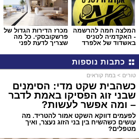
המלצה חמה להרשמה
מכרז הדירות הגדול של
- האקדמיה לטניס
פרשקובסקי. כל מה
באשדוד של אלפרד
שצריך לדעת לפני
קריאולנסקי - לילדים
שמגישים הצעה לדירה
באשדוד
כתבות נוספות
טורים
>
במת קוראים
כשהבית שקט מדי: הסימנים
שבני זוג הפסיקו באמת לדבר
– ומה אפשר לעשות?
לפעמים דווקא השקט אמור להטריד. מה
עושים כשהשיח בין בני הזוג נעצר, ואיך
מטפלים?