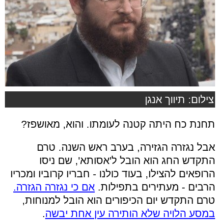
צילום: תיווך אנגן
תחנת כח היתה קטנה לעומתו. והוא, מאושפז?
אבל נגזרה הגזירה, בערב ראש השנה. טרם
התקדש החג הוא הובל ל'אסותא', שם ניסו
הרופאים להצילו, בעוד כולנו - חבריו קרוביו ומכריו
הרבים - מעתירים בתפילות.
אם כי נגזרה הגזרה.
טרם התקדש יום הכיפורים הוא הובל למנוחות,
במסע הלויה שלא הותירה עין אחת יבשה
.