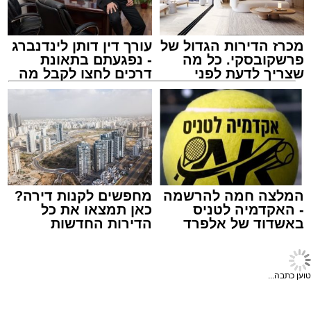
מכרז הדירות הגדול של
עורך דין דותן לינדנברג
פרשקובסקי. כל מה
- נפגעתם בתאונת
שצריך לדעת לפני
דרכים לחצו לקבל מה
שמגישים הצעה לדירה
שמגיע לכם
באשדוד
הרב יעקב פרבר ז"ל
האב הנהן והמשיך לאכול.
עורך האתר / 17:30 29.07.26
לא היו צעקות ולא נאמרו מילים פוגעות. למתבונן
מן הצד היה נדמה שמדובר בערב משפחתי רגיל
המלצה חמה להרשמה
מחפשים לקנות דירה?
לחלוטין.
- האקדמיה לטניס
כאן תמצאו את כל
באשדוד של אלפרד
הדירות החדשות
לאחר שהילדים הלכו לישון, מצאה האם פתק קטן
קריאולנסקי - לילדים
למכירה באשדוד >>>
תגים:
הרב יעקב פרבר ז"ל
ומקופל מתחת לצלחת שלה. על הפתק נכתב
בכתב יד ילדותי:
די, הגיע הרגע שבו אסור לשתוק יותר.
טוען כתבה...