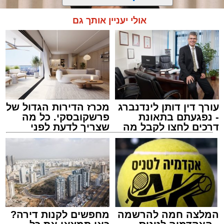
אולי יעניין אותך גם
עורך דין דותן לינדנברג
מכרז הדירות הגדול של
- נפגעתם בתאונת
פרשקובסקי. כל מה
דרכים לחצו לקבל מה
שצריך לדעת לפני
שמגיע לכם
שמגישים הצעה לדירה
צילום: באדיבות המצלם
באשדוד
הרב שנהב עסיס / 17:34 29.07.26
המלצה חמה להרשמה
מחפשים לקנות דירה?