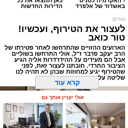
- האקדמיה לטניס
כאן תמצאו את כל
באשדוד של אלפרד
הדירות החדשות
תגים:
שנהב עסיס יעוץ זוגי
קריאולנסקי - לילדים
למכירה באשדוד >>>
טורים
באותו ערב ישבה המשפחה כולה סביב שולחן
לעצור את הטירוף, ועכשיו!
ארוחת הערב. הילדים סיפרו בהתלהבות על מה
טור כואב
שקרה בבית הספר, ביקשו דברים והתווכחו ביניהם
מי ישב ליד אבא. הבית לא היה שקט, אך בין שני
הארועים ההזויים שהתרחשו לאחר פטירתו של
האנשים שישבו משני צדי השולחן כמעט שלא
הרב יעקב פרבר ז"ל, אולי התרחשו בשוליים
עברה מילה.
אבל הם מעידים על ההידרדרות אליה הגיע
הציבור החרדי. חובתנו לעצור זאת, לפני
שהטירוף יגיע למחוזות שבהן לא תהיה לנו
"תגידי לאבא שמחר צריך לקחת את הילד
שליטה על התוצאות
לבדיקה", אמרה האם לבתה.
קרא עוד
"אבא, אמא אמרה שמחר צריך לקחת אותי
לבדיקה", העבירה הילדה את ההודעה.
אולי יעניין אותך גם