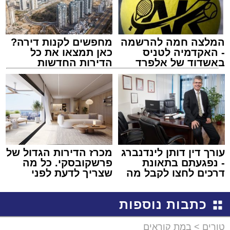
המלצה חמה להרשמה
מחפשים לקנות דירה?
- האקדמיה לטניס
כאן תמצאו את כל
באשדוד של אלפרד
הדירות החדשות
קריאולנסקי - לילדים
למכירה באשדוד >>>
עורך דין דותן לינדנברג
מכרז הדירות הגדול של
- נפגעתם בתאונת
פרשקובסקי. כל מה
דרכים לחצו לקבל מה
שצריך לדעת לפני
שמגיע לכם
שמגישים הצעה לדירה
באשדוד
כתבות נוספות
טורים
>
במת קוראים