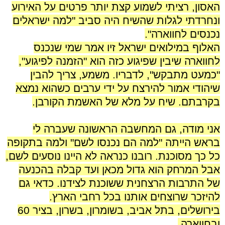
האסון, רציתי לשמוע קצת יותר פרטים על האירוע
ונחרדתי לגלות שהשיח היה סביב "למה ישראלים
נכנסים לחווארה".
האלוף במילואים ישראל זיו אמר שמי שנכנס
לחווארה שיבין שפיגוע
כזה הוא "הזמנה לפיגוע",
"כמעט מתבקש", לדבריו. משמע, צריך להבין
שיהודי אמור להירצח על ידי ערבים כשהוא נמצא
בקרבתם. שיח על מלא של האשמת הקורבן.
.
אני מודה, גם המחשבה הראשונה שעברה לי
בראש הייתה "למה הם נכנסו לשם" ולמה בתקופה
כל כך מסוכנת. רובנו כנראה לא היינו נוסעים לשם,
אבל המרחק הוא גדול מכאן ועד קבלה בהכנעה
של התרבות הרצחנית ששוכנת לצידנו. כדאי גם
להיזכר שרוצחים אותנו בכל רחבי הארץ.
בירושלים, בתל אביב, בשומרון, בשרון, בציר 60
ובחווארה.