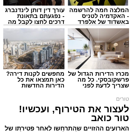
המלצה חמה להרשמה
עורך דין דותן לינדנברג
- האקדמיה לטניס
- נפגעתם בתאונת
באשדוד של אלפרד
דרכים לחצו לקבל מה
קריאולנסקי - לילדים
שמגיע לכם
צילום: באדיבות המצלם
הרב שנהב עסיס / 17:34 29.07.26
מכרז הדירות הגדול של
מחפשים לקנות דירה?
פרשקובסקי. כל מה
כאן תמצאו את כל
שצריך לדעת לפני
הדירות החדשות
תגים:
שנהב עסיס יעוץ זוגי
שמגישים הצעה לדירה
למכירה באשדוד >>>
באשדוד
טורים
באותו ערב ישבה המשפחה כולה סביב שולחן
לעצור את הטירוף, ועכשיו!
ארוחת הערב. הילדים סיפרו בהתלהבות על מה
טור כואב
שקרה בבית הספר, ביקשו דברים והתווכחו ביניהם
מי ישב ליד אבא. הבית לא היה שקט, אך בין שני
הארועים ההזויים שהתרחשו לאחר פטירתו של