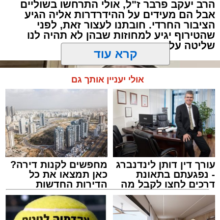
האנשים שישבו משני צדי השולחן כמעט שלא
הרב יעקב פרבר ז"ל, אולי התרחשו בשוליים
עברה מילה.
אבל הם מעידים על ההידרדרות אליה הגיע
הציבור החרדי. חובתנו לעצור זאת, לפני
שהטירוף יגיע למחוזות שבהן לא תהיה לנו
"תגידי לאבא שמחר צריך לקחת את הילד
שליטה על התוצאות
לבדיקה", אמרה האם לבתה.
קרא עוד
"אבא, אמא אמרה שמחר צריך לקחת אותי
לבדיקה", העבירה הילדה את ההודעה.
אולי יעניין אותך גם
עורך דין דותן לינדנברג
מחפשים לקנות דירה?
- נפגעתם בתאונת
כאן תמצאו את כל
דרכים לחצו לקבל מה
הדירות החדשות
שמגיע לכם
למכירה באשדוד >>>