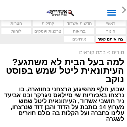
ראשי
חדשות אשדוד
קהילות
חצרות
חינוך
בריאות
צרכנות ועסקים
לוחות
צרו איתנו קשר
אירועים
טורים
>
במת קוראים
למה בעל הבית לא משתגע?
העיתונאית ליטל שמש בפוסט
נוקב
שבוע חלף מהפיגוע הרצחני בחווארה, בו
נרצחו באכזריות שי סיילאס ניגרקר ובנו אביעד
ניר תושבי אשדוד, העיתונאית ליטל שמש
מערוץ 14 כותבת על הדוד והבן דוד שנרצחו,
עלינו כחברה ועל הקלות בה כולם חוזרים
לשגרה