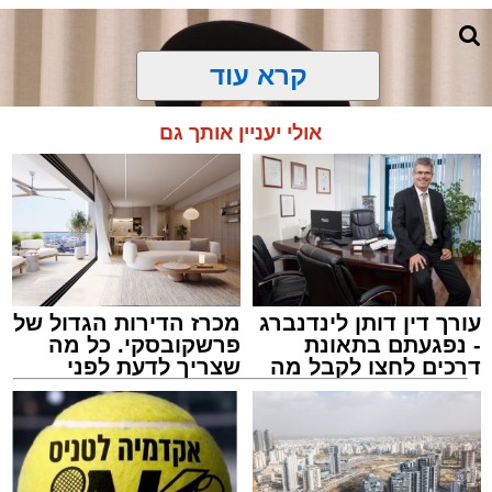
קרא עוד
אולי יעניין אותך גם
עורך דין דותן לינדנברג
מכרז הדירות הגדול של
- נפגעתם בתאונת
פרשקובסקי. כל מה
דרכים לחצו לקבל מה
שצריך לדעת לפני
שמגיע לכם
שמגישים הצעה לדירה
צילום: באדיבות המצלם
באשדוד
הרב שנהב עסיס / 17:34 29.07.26