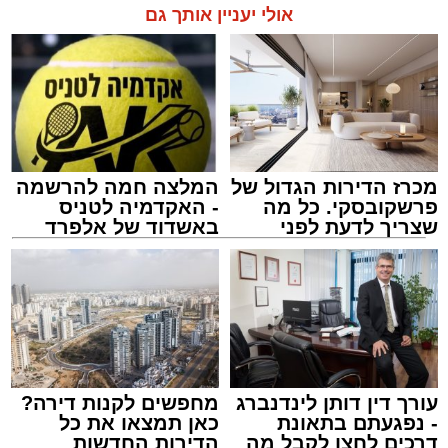
אולי יעניין אותך גם
מכרז הדירות הגדול של
המלצה חמה להרשמה
פרשקובסקי. כל מה
- האקדמיה לטניס
שצריך לדעת לפני
באשדוד של אלפרד
שמגישים הצעה לדירה
קריאולנסקי - לילדים
באשדוד
הרב יעקב פרבר ז"ל
האב הנהן והמשיך לאכול.
עורך האתר / 17:30 29.07.26
לא היו צעקות ולא נאמרו מילים פוגעות. למתבונן
מן הצד היה נדמה שמדובר בערב משפחתי רגיל
עורך דין דותן לינדנברג
מחפשים לקנות דירה?
לחלוטין.
- נפגעתם בתאונת
כאן תמצאו את כל
דרכים לחצו לקבל מה
הדירות החדשות