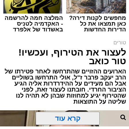
מחפשים לקנות דירה?
המלצה חמה להרשמה
כאן תמצאו את כל
- האקדמיה לטניס
הדירות החדשות
באשדוד של אלפרד
תגים:
שנהב עסיס יעוץ זוגי
למכירה באשדוד >>>
קריאולנסקי - לילדים
טורים
באותו ערב ישבה המשפחה כולה סביב שולחן
לעצור את הטירוף, ועכשיו!
ארוחת הערב. הילדים סיפרו בהתלהבות על מה
טור כואב
שקרה בבית הספר, ביקשו דברים והתווכחו ביניהם
מי ישב ליד אבא. הבית לא היה שקט, אך בין שני
הארועים ההזויים שהתרחשו לאחר פטירתו של
האנשים שישבו משני צדי השולחן כמעט שלא
הרב יעקב פרבר ז"ל, אולי התרחשו בשוליים
עברה מילה.
אבל הם מעידים על ההידרדרות אליה הגיע
הציבור החרדי. חובתנו לעצור זאת, לפני
שהטירוף יגיע למחוזות שבהן לא תהיה לנו
"תגידי לאבא שמחר צריך לקחת את הילד
שליטה על התוצאות
לבדיקה", אמרה האם לבתה.
קרא עוד
"אבא, אמא אמרה שמחר צריך לקחת אותי
לבדיקה", העבירה הילדה את ההודעה.