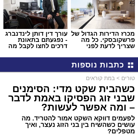
מכרז הדירות הגדול של
עורך דין דותן לינדנברג
פרשקובסקי. כל מה
- נפגעתם בתאונת
שצריך לדעת לפני
דרכים לחצו לקבל מה
שמגישים הצעה לדירה
שמגיע לכם
באשדוד
כתבות נוספות
טורים
>
במת קוראים
כשהבית שקט מדי: הסימנים
שבני זוג הפסיקו באמת לדבר
– ומה אפשר לעשות?
לפעמים דווקא השקט אמור להטריד. מה
עושים כשהשיח בין בני הזוג נעצר, ואיך
מטפלים?