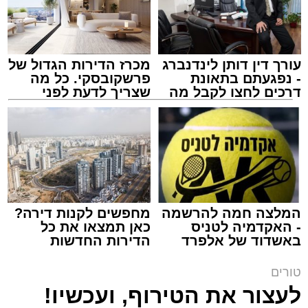
עורך דין דותן לינדנברג
מכרז הדירות הגדול של
- נפגעתם בתאונת
פרשקובסקי. כל מה
דרכים לחצו לקבל מה
שצריך לדעת לפני
שמגיע לכם
שמגישים הצעה לדירה
צילום: באדיבות המצלם
באשדוד
הרב שנהב עסיס / 17:34 29.07.26
המלצה חמה להרשמה
מחפשים לקנות דירה?
- האקדמיה לטניס
כאן תמצאו את כל
באשדוד של אלפרד
הדירות החדשות
תגים:
שנהב עסיס יעוץ זוגי
קריאולנסקי - לילדים
למכירה באשדוד >>>
טורים
באותו ערב ישבה המשפחה כולה סביב שולחן
לעצור את הטירוף, ועכשיו!
ארוחת הערב. הילדים סיפרו בהתלהבות על מה