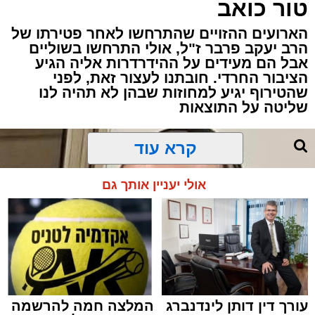
טור כואב
שקרה בבית הספר, ביקשו דברים והתווכחו ביניהם
מי ישב ליד אבא. הבית לא היה שקט, אך בין שני
הארועים ההזויים שהתרחשו לאחר פטירתו של
האנשים שישבו משני צדי השולחן כמעט שלא
הרב יעקב פרבר ז"ל, אולי התרחשו בשוליים
עברה מילה.
אבל הם מעידים על ההידרדרות אליה הגיע
הציבור החרדי. חובתנו לעצור זאת, לפני
שהטירוף יגיע למחוזות שבהן לא תהיה לנו
"תגידי לאבא שמחר צריך לקחת את הילד
שליטה על התוצאות
לבדיקה", אמרה האם לבתה.
קרא עוד
"אבא, אמא אמרה שמחר צריך לקחת אותי
לבדיקה", העבירה הילדה את ההודעה.
אולי יעניין אותך גם
עורך דין דותן לינדנברג
המלצה חמה להרשמה