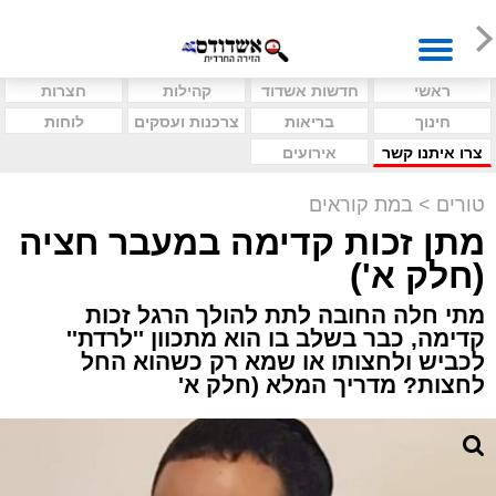
ראשי
חדשות אשדוד
קהילות
חצרות
חינוך
בריאות
צרכנות ועסקים
לוחות
צרו איתנו קשר
אירועים
טורים
>
במת קוראים
מתן זכות קדימה במעבר חציה
(חלק א')
מתי חלה החובה לתת להולך הרגל זכות
קדימה, כבר בשלב בו הוא מתכוון ''לרדת''
לכביש ולחצותו או שמא רק כשהוא החל
לחצות? מדריך המלא (חלק א'