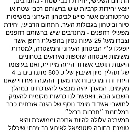
התחום השלישי, יחידת רכבי שטח - מתנדבים,
יוצאי יחידות קרביות שיש ברשותם רכבי שטח או
טרקטורונים אשר סייעו לביטחון העירוני במשימות
סיור וביטחון בגבולות העיר. התחום הרביעי, יחידת
מפעילי רחפנים - מתנדבים שיש ברשותם רחפנים
וצברו מעל 25 שעות נסיון בהפעלת רחפן אשר
יופעלו ע״י הביטחון העירוני והמשטרה, למטרות
משימות אבטחה שוטפות ואירועים בטחוניים.
היענות תושבי אשדוד היתה מיידית, ואנו בעיצומו
של תהליך מיון ושיבוץ של כ-500 מתנדבים ב-4
היחידות המרכיבות את מערך ההגנה האזרחי שאנו
מקימים. המערך יהיה מבצעי להערכתינו במהלך
השבוע הבא, ויאפשר לנו כרשות מקומית להעניק
לתושבי אשדוד מימד נוסף של הגנה אזרחית כבר
במלחמת ״חרבות ברזל״.
המערכה עלולה להיות ארוכה וממושכת והיא
טומנת בחובה פוטנציאל לאירוע רב זירתי שיכלול