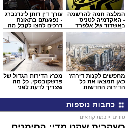
המלצה חמה להרשמה
עורך דין דותן לינדנברג
- האקדמיה לטניס
- נפגעתם בתאונת
באשדוד של אלפרד
דרכים לחצו לקבל מה
קריאולנסקי - לילדים
שמגיע לכם
מחפשים לקנות דירה?
מכרז הדירות הגדול של
כאן תמצאו את כל
פרשקובסקי. כל מה
הדירות החדשות
שצריך לדעת לפני
למכירה באשדוד >>>
שמגישים הצעה לדירה
באשדוד
כתבות נוספות
טורים
>
במת קוראים
כשהבית שקט מדי: הסימנים