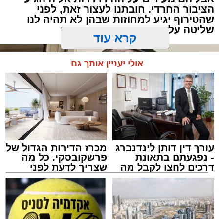
הציבור החרדי. חובתנו לעצור זאת, לפני
"תגידי לאבא שמחר צריך לקחת את הילד
שהטירוף יגיע למחוזות שבהן לא תהיה לנו
שליטה על התוצאות
לבדיקה", אמרה האם לבתה.
"אבא, אמא אמרה שמחר צריך לקחת אותי
קרא עוד
לבדיקה", העבירה הילדה את ההודעה.
אולי יעניין אותך גם
עורך דין דותן לינדנברג
מכרז הדירות הגדול של
- נפגעתם בתאונת
פרשקובסקי. כל מה
דרכים לחצו לקבל מה
שצריך לדעת לפני
שמגיע לכם
שמגישים הצעה לדירה
באשדוד