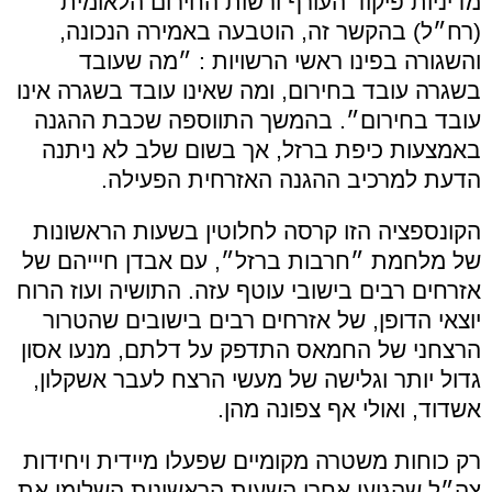
מדיניות פיקוד העורף ורשות החירום הלאומית
(רח״ל) בהקשר זה, הוטבעה באמירה הנכונה,
והשגורה בפינו ראשי הרשויות : ״מה שעובד
בשגרה עובד בחירום, ומה שאינו עובד בשגרה אינו
עובד בחירום״. בהמשך התווספה שכבת ההגנה
באמצעות כיפת ברזל, אך בשום שלב לא ניתנה
הדעת למרכיב ההגנה האזרחית הפעילה.
הקונספציה הזו קרסה לחלוטין בשעות הראשונות
של מלחמת ״חרבות ברזל״, עם אבדן חיייהם של
אזרחים רבים בישובי עוטף עזה. התושיה ועוז הרוח
יוצאי הדופן, של אזרחים רבים בישובים שהטרור
הרצחני של החמאס התדפק על דלתם, מנעו אסון
גדול יותר וגלישה של מעשי הרצח לעבר אשקלון,
אשדוד, ואולי אף צפונה מהן.
רק כוחות משטרה מקומיים שפעלו מיידית ויחידות
צה״ל שהגיעו אחרי השעות הראשונות השלימו את