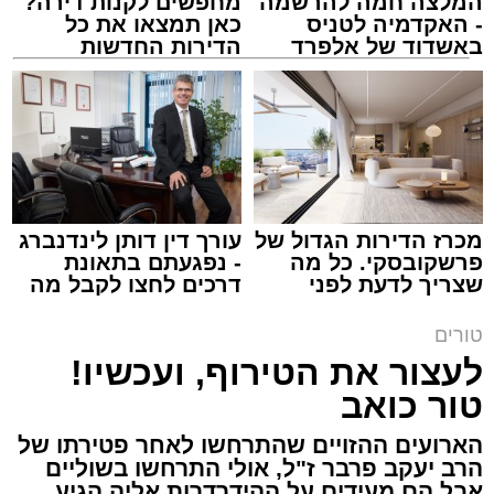
המלצה חמה להרשמה
מחפשים לקנות דירה?
- האקדמיה לטניס
כאן תמצאו את כל
באשדוד של אלפרד
הדירות החדשות
קריאולנסקי - לילדים
למכירה באשדוד >>>
צילום: באדיבות המצלם
הרב שנהב עסיס / 17:34 29.07.26
מכרז הדירות הגדול של
עורך דין דותן לינדנברג
פרשקובסקי. כל מה
- נפגעתם בתאונת
תגים:
שנהב עסיס יעוץ זוגי
שצריך לדעת לפני
דרכים לחצו לקבל מה
שמגישים הצעה לדירה
שמגיע לכם
באשדוד
באותו ערב ישבה המשפחה כולה סביב שולחן
טורים
ארוחת הערב. הילדים סיפרו בהתלהבות על מה
לעצור את הטירוף, ועכשיו!
שקרה בבית הספר, ביקשו דברים והתווכחו ביניהם
טור כואב
מי ישב ליד אבא. הבית לא היה שקט, אך בין שני
הארועים ההזויים שהתרחשו לאחר פטירתו של
האנשים שישבו משני צדי השולחן כמעט שלא
הרב יעקב פרבר ז"ל, אולי התרחשו בשוליים
עברה מילה.
אבל הם מעידים על ההידרדרות אליה הגיע