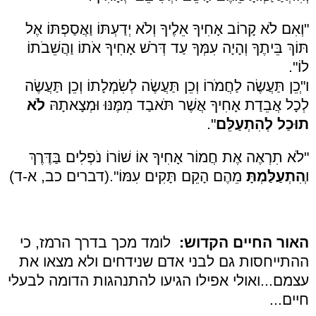
"וְאִם לֹא קָרוֹב אָחִיךָ אֵלֶיךָ וְלֹא יְדַעְתּוֹ וַאֲסַפְתּוֹ אֶל
תּוֹךְ בֵּיתֶךָ וְהָיָה עִמְּךָ עַד דְּרֹשׁ אָחִיךָ אֹתוֹ וַהֲשֵׁבֹתוֹ
לוֹ".
ו"ְכֵן תַּעֲשֶׂה לַחֲמֹרוֹ וְכֵן תַּעֲשֶׂה לְשִׂמְלָתוֹ וְכֵן תַּעֲשֶׂה
לְכָל אֲבֵדַת אָחִיךָ אֲשֶׁר תֹּאבַד מִמֶּנּוּ וּמְצָאתָהּ
לֹא
תוּכַל לְהִתְעַלֵּם
".
"לֹא תִרְאֶה אֶת חֲמוֹר אָחִיךָ אוֹ שׁוֹרוֹ נֹפְלִים בַּדֶּרֶךְ
ו
ְהִתְעַלַּמְתָּ
מֵהֶם הָקֵם תָּקִים עִמּוֹ".(דברים כב, א-ד)
האור החיים הקדוש:
לומד מכך בדרך הרמז, כי
ההתייחסות גם לבני אדם שנידחים ולא מצאו את
עצמם...ואולי אפילו הגיעו להתנהגות הדומה לבעלי
חיים...