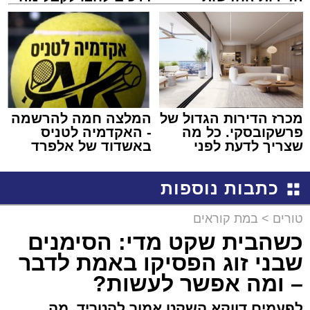
למכירה באשדוד >>>
שמגיע לכם
מכרז הדירות הגדול של
המלצה חמה להרשמה
פרשקובסקי. כל מה
- האקדמיה לטניס
שצריך לדעת לפני
באשדוד של אלפרד
שמגישים הצעה לדירה
קריאולנסקי - לילדים
באשדוד
כתבות נוספות
טורים
>
במת קוראים
כשהבית שקט מדי: הסימנים
שבני זוג הפסיקו באמת לדבר
– ומה אפשר לעשות?
לפעמים דווקא השקט אמור להטריד. מה