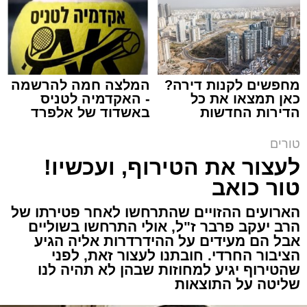
הרב שנהב עסיס / 17:34 29.07.26
מחפשים לקנות דירה?
המלצה חמה להרשמה
כאן תמצאו את כל
- האקדמיה לטניס
תגים:
שנהב עסיס יעוץ זוגי
הדירות החדשות
באשדוד של אלפרד
למכירה באשדוד >>>
קריאולנסקי - לילדים
באותו ערב ישבה המשפחה כולה סביב שולחן
טורים
ארוחת הערב. הילדים סיפרו בהתלהבות על מה
לעצור את הטירוף, ועכשיו!
שקרה בבית הספר, ביקשו דברים והתווכחו ביניהם
טור כואב
מי ישב ליד אבא. הבית לא היה שקט, אך בין שני
הארועים ההזויים שהתרחשו לאחר פטירתו של
האנשים שישבו משני צדי השולחן כמעט שלא
הרב יעקב פרבר ז"ל, אולי התרחשו בשוליים
עברה מילה.
אבל הם מעידים על ההידרדרות אליה הגיע
הציבור החרדי. חובתנו לעצור זאת, לפני
"תגידי לאבא שמחר צריך לקחת את הילד
שהטירוף יגיע למחוזות שבהן לא תהיה לנו
שליטה על התוצאות
לבדיקה", אמרה האם לבתה.