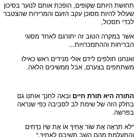
תחושת היותם שקופים, הופכת אותם לנוער בסיכון
שעלול להיות מסוכן עקב הזעם והמרירות שהצטבר
לכדי תסכול,
אשר במקרה הטוב זה יתורגם לאחד מסוגי
הבריחות וההתמכרויות...
ואנחנו חולפים לידם אולי מנידים ראש כאילו
משתתפים בצערם, אבל ממשיכים הלאה.
התורה היא תורת חיים
ובאה לחנך אותנו גם
בחלק הזה של שימת לב לסביבה כפי שנראה
בפרשה.
"לֹא תִרְאֶה אֶת שׁוֹר אָחִיךָ אוֹ אֶת שֵׂיוֹ נִדָּחִים
וְהִתְעַלַּמְתָּ מֵהֶם הָשֵׁב תְּשִׁיבֵם לְאָחִיךָ."